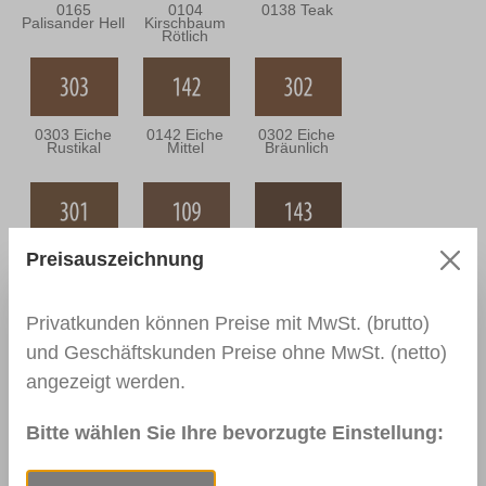
0165
0104
0138 Teak
Palisander Hell
Kirschbaum
Rötlich
0303 Eiche
0142 Eiche
0302 Eiche
Rustikal
Mittel
Bräunlich
Preisauszeichnung
0301 Eiche
0109
0143 Eiche
Grünlich
Nussbaum
Dunkel
Hell
Privatkunden können Preise mit MwSt. (brutto)
und Geschäftskunden Preise ohne MwSt. (netto)
angezeigt werden.
0144 Braun
0110
0111
Nussbaum
Nussbaum
Mittel
Dunkel
Bitte wählen Sie Ihre bevorzugte Einstellung: