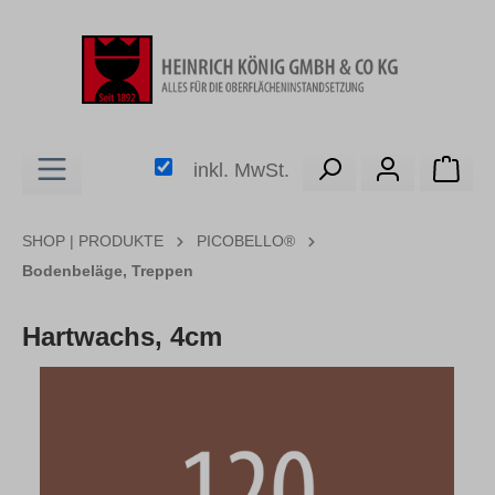
alt springen
Ware
inkl. MwSt.
SHOP | PRODUKTE
PICOBELLO®
Bodenbeläge, Treppen
Hartwachs, 4cm
Bildergalerie überspringen