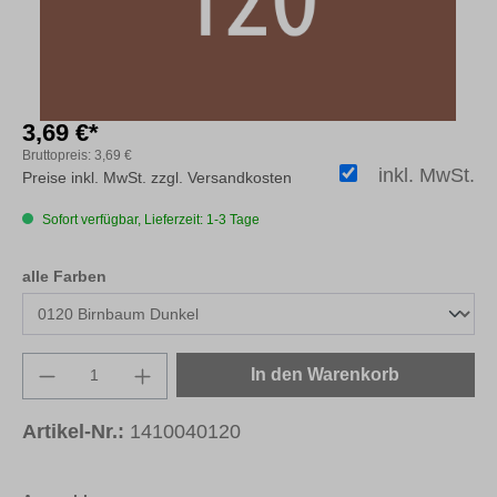
3,69 €*
Bruttopreis:
3,69 €
inkl. MwSt.
Preise inkl. MwSt. zzgl. Versandkosten
Sofort verfügbar, Lieferzeit: 1-3 Tage
auswählen
alle Farben
Produkt Anzahl: Gib den gewünschten Wert e
In den Warenkorb
Artikel-Nr.:
1410040120