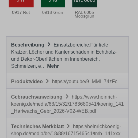
0917 Rot
0918 Grün
RAL 6005
Moosgrün
Beschreibung
Einsatzbereiche:Für tiefe
Kratzer, Löcher und Kantenschäden in Echtholz-
und Dekor-Oberflächen im Innenbereich.
Schmelzen, e…
Mehr
Produktvideo
https://youtu.be/9_MMl_74zFc
Gebrauchsanweisung
https://www.heinrich-
koenig.de/media/63/15/32/1783680541/koenig_141
_Hartwachs_Gebr_2026-V02-WEB.pdf
Technisches Merkblatt
https://heinrichkoenig-
shop.de/media/be/18/88/1671546541/tmb_141xxx_