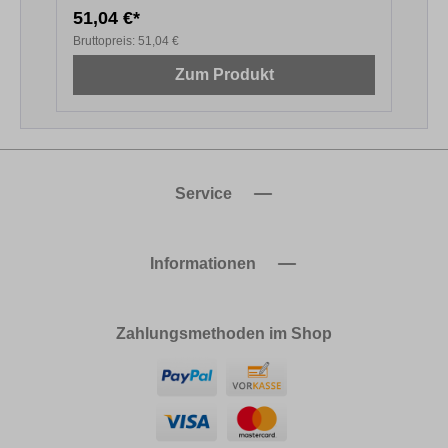
51,04 €*
1
Bruttopreis:
51,04 €
B
Zum Produkt
Service
Informationen
Zahlungsmethoden im Shop