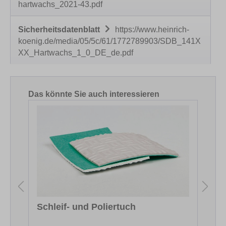
hartwachs_2021-43.pdf
Sicherheitsdatenblatt
https://www.heinrich-
koenig.de/media/05/5c/61/1772789903/SDB_141X
XX_Hartwachs_1_0_DE_de.pdf
Produktgalerie überspringen
Das könnte Sie auch interessieren
Schleif- und Poliertuch