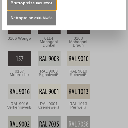
Bruttopreise
inkl. MwSt.
0113
0164
0112
Mahagoni Hell
Nussbaum
Nussbraun
Antik
Nettopreise
exkl. MwSt.
0166 Wenge
0114
0163
Mahagoni
Mahagoni
Dunkel
Braun
0157
RAL 9003
RAL 9010
Mooreiche
Signalweiß
Reinweiß
RAL 9016
RAL 9001
RAL 1013
Verkehrsweiß
Cremeweiß
Perlweiß