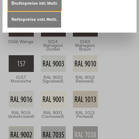
Bruttopreise
inkl. MwSt.
0113
0164
0112
Mahagoni Hell
Nussbaum
Nussbraun
Antik
Nettopreise
exkl. MwSt.
0166 Wenge
0114
0163
Mahagoni
Mahagoni
Dunkel
Braun
0157
RAL 9003
RAL 9010
Mooreiche
Signalweiß
Reinweiß
RAL 9016
RAL 9001
RAL 1013
Verkehrsweiß
Cremeweiß
Perlweiß