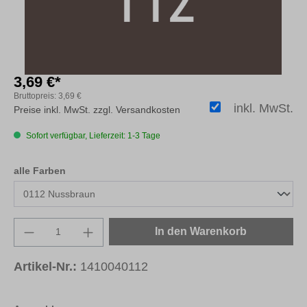
3,69 €*
Bruttopreis:
3,69 €
inkl. MwSt.
Preise inkl. MwSt. zzgl. Versandkosten
Sofort verfügbar, Lieferzeit: 1-3 Tage
auswählen
alle Farben
Produkt Anzahl: Gib den gewünschten Wert e
In den Warenkorb
Artikel-Nr.:
1410040112