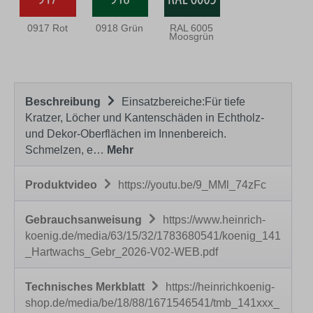
0917 Rot
0918 Grün
RAL 6005
Moosgrün
Beschreibung
Einsatzbereiche:Für tiefe
Kratzer, Löcher und Kantenschäden in Echtholz-
und Dekor-Oberflächen im Innenbereich.
Schmelzen, e…
Mehr
Produktvideo
https://youtu.be/9_MMl_74zFc
Gebrauchsanweisung
https://www.heinrich-
koenig.de/media/63/15/32/1783680541/koenig_141
_Hartwachs_Gebr_2026-V02-WEB.pdf
Technisches Merkblatt
https://heinrichkoenig-
shop.de/media/be/18/88/1671546541/tmb_141xxx_