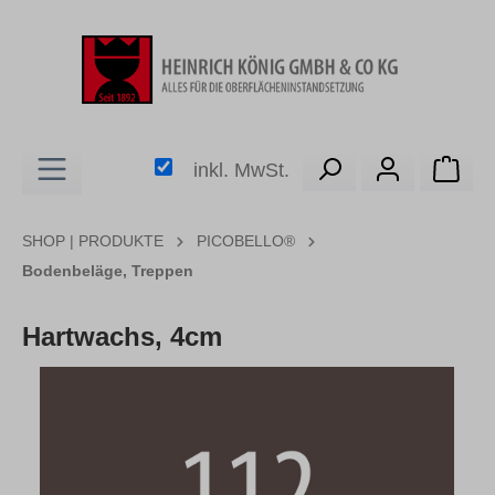
alt springen
Ware
inkl. MwSt.
SHOP | PRODUKTE
PICOBELLO®
Bodenbeläge, Treppen
Hartwachs, 4cm
Bildergalerie überspringen