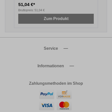
51,04 €*
1
Bruttopreis:
51,04 €
B
Zum Produkt
Service
Informationen
Zahlungsmethoden im Shop