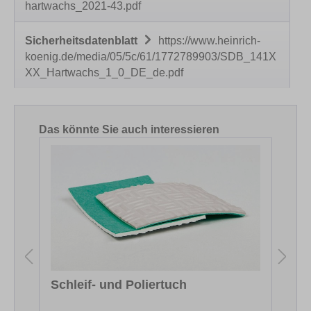
hartwachs_2021-43.pdf
Sicherheitsdatenblatt
https://www.heinrich-
koenig.de/media/05/5c/61/1772789903/SDB_141X
XX_Hartwachs_1_0_DE_de.pdf
Produktgalerie überspringen
Das könnte Sie auch interessieren
Schleif- und Poliertuch