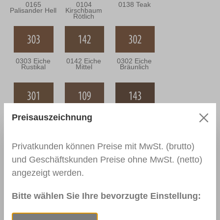
0165
0104
0138 Teak
Palisander Hell
Kirschbaum
Rötlich
0303 Eiche
0142 Eiche
0302 Eiche
Rustikal
Mittel
Bräunlich
Preisauszeichnung
0301 Eiche
0109
0143 Eiche
Grünlich
Nussbaum
Dunkel
Hell
Privatkunden können Preise mit MwSt. (brutto)
und Geschäftskunden Preise ohne MwSt. (netto)
angezeigt werden.
0144 Braun
0110
0111
Nussbaum
Nussbaum
Mittel
Dunkel
Bitte wählen Sie Ihre bevorzugte Einstellung: