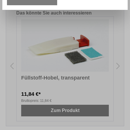
Produktgalerie überspringen
Das könnte Sie auch interessieren
Füllstoff-Hobel, transparent
S
11,84 €*
4
Bruttopreis:
11,84 €
B
Zum Produkt