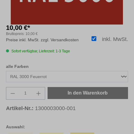
10,00 €*
Bruttopreis:
10,00 €
inkl. MwSt.
Preise inkl. MwSt. zzgl. Versandkosten
Sofort verfügbar, Lieferzeit: 1-3 Tage
auswählen
alle Farben
Produkt Anzahl: Gib den gewünschten Wert e
In den Warenkorb
Artikel-Nr.:
1300003000-001
Auswahl: