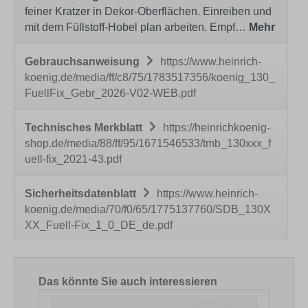
feiner Kratzer in Dekor-Oberflächen. Einreiben und
mit dem Füllstoff-Hobel plan arbeiten. Empf…
Mehr
Gebrauchsanweisung
https://www.heinrich-
koenig.de/media/ff/c8/75/1783517356/koenig_130_
FuellFix_Gebr_2026-V02-WEB.pdf
Technisches Merkblatt
https://heinrichkoenig-
shop.de/media/88/ff/95/1671546533/tmb_130xxx_f
uell-fix_2021-43.pdf
Sicherheitsdatenblatt
https://www.heinrich-
koenig.de/media/70/f0/65/1775137760/SDB_130X
XX_Fuell-Fix_1_0_DE_de.pdf
Produktgalerie überspringen
Das könnte Sie auch interessieren