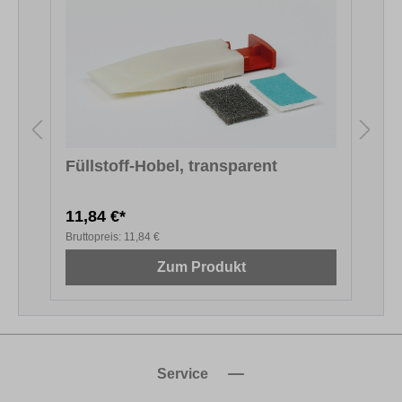
Füllstoff-Hobel, transparent
11,84 €*
1
Bruttopreis:
11,84 €
B
Zum Produkt
Service