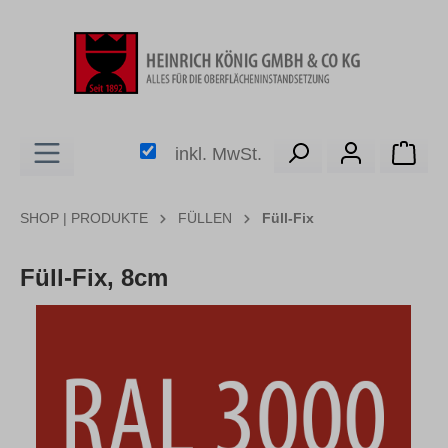
alt springen
Ware
inkl. MwSt.
SHOP | PRODUKTE
FÜLLEN
Füll-Fix
Füll-Fix, 8cm
Bildergalerie überspringen