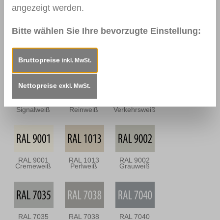
Dunkel
Antik
angezeigt werden.
Bitte wählen Sie Ihre bevorzugte Einstellung:
0112
0114
0157
Nussbraun
Mahagoni
Mooreiche
Dunkel
Bruttopreise
inkl. MwSt.
Nettopreise
exkl. MwSt.
RAL 9003
RAL 9010
RAL 9016
Signalweiß
Reinweiß
Verkehrsweiß
RAL 9001
RAL 1013
RAL 9002
Cremeweiß
Perlweiß
Grauweiß
RAL 7035
RAL 7038
RAL 7040