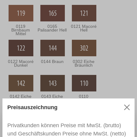
0119
0165
0121 Macoré
Birnbaum
Palisander Hell
Hell
Mittel
0122 Macoré
0144 Braun
0302 Eiche
Dunkel
Bräunlich
0142 Eiche
0143 Eiche
0110
Mittel
Dunkel
Nussbaum
Mittel
Preisauszeichnung
Privatkunden können Preise mit MwSt. (brutto)
0111
0166 Wenge
0164
und Geschäftskunden Preise ohne MwSt. (netto)
Nussbaum
Nussbaum