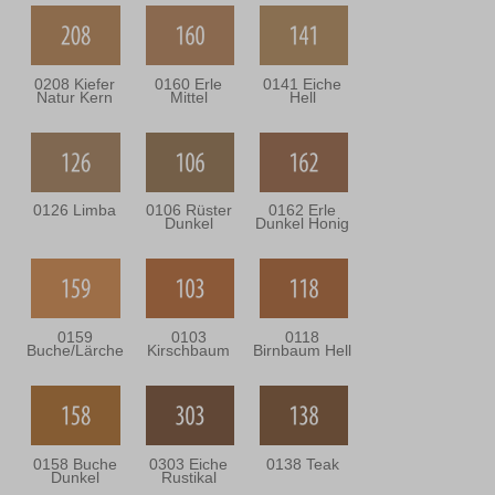
0208 Kiefer
0160 Erle
0141 Eiche
Natur Kern
Mittel
Hell
0126 Limba
0106 Rüster
0162 Erle
Dunkel
Dunkel Honig
0159
0103
0118
Buche/Lärche
Kirschbaum
Birnbaum Hell
0158 Buche
0303 Eiche
0138 Teak
Dunkel
Rustikal