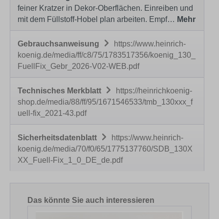
feiner Kratzer in Dekor-Oberflächen. Einreiben und
mit dem Füllstoff-Hobel plan arbeiten. Empf…
Mehr
Gebrauchsanweisung
https://www.heinrich-
koenig.de/media/ff/c8/75/1783517356/koenig_130_
FuellFix_Gebr_2026-V02-WEB.pdf
Technisches Merkblatt
https://heinrichkoenig-
shop.de/media/88/ff/95/1671546533/tmb_130xxx_f
uell-fix_2021-43.pdf
Sicherheitsdatenblatt
https://www.heinrich-
koenig.de/media/70/f0/65/1775137760/SDB_130X
XX_Fuell-Fix_1_0_DE_de.pdf
Produktgalerie überspringen
Das könnte Sie auch interessieren