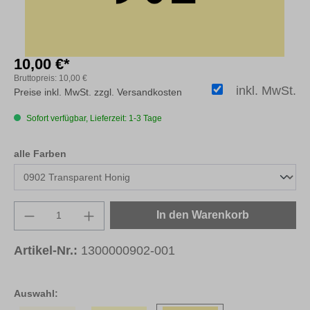
10,00 €*
Bruttopreis:
10,00 €
inkl. MwSt.
Preise inkl. MwSt. zzgl. Versandkosten
Sofort verfügbar, Lieferzeit: 1-3 Tage
auswählen
alle Farben
Produkt Anzahl: Gib den gewünschten Wert e
In den Warenkorb
Artikel-Nr.:
1300000902-001
Auswahl: