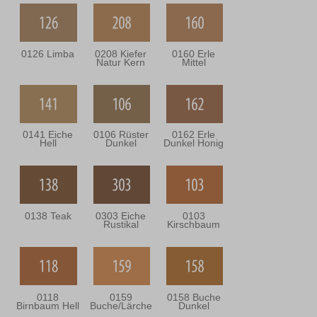
0126 Limba
0208 Kiefer
0160 Erle
Natur Kern
Mittel
0141 Eiche
0106 Rüster
0162 Erle
Hell
Dunkel
Dunkel Honig
0138 Teak
0303 Eiche
0103
Rustikal
Kirschbaum
0118
0159
0158 Buche
Birnbaum Hell
Buche/Lärche
Dunkel