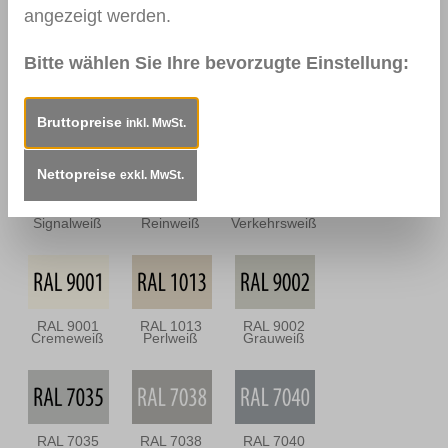
Dunkel
Antik
angezeigt werden.
Bitte wählen Sie Ihre bevorzugte Einstellung:
0112
0114
0157
Nussbraun
Mahagoni
Mooreiche
Dunkel
Bruttopreise
inkl. MwSt.
Nettopreise
exkl. MwSt.
RAL 9003
RAL 9010
RAL 9016
Signalweiß
Reinweiß
Verkehrsweiß
RAL 9001
RAL 1013
RAL 9002
Cremeweiß
Perlweiß
Grauweiß
RAL 7035
RAL 7038
RAL 7040