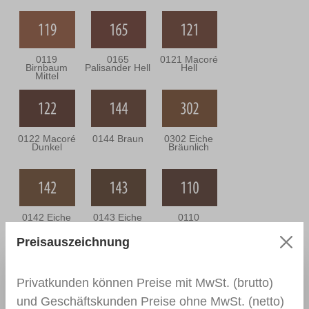
0119
0165
0121 Macoré
Birnbaum
Palisander Hell
Hell
Mittel
0122 Macoré
0144 Braun
0302 Eiche
Dunkel
Bräunlich
0142 Eiche
0143 Eiche
0110
Mittel
Dunkel
Nussbaum
Mittel
Preisauszeichnung
Privatkunden können Preise mit MwSt. (brutto)
0111
0166 Wenge
0164
und Geschäftskunden Preise ohne MwSt. (netto)
Nussbaum
Nussbaum