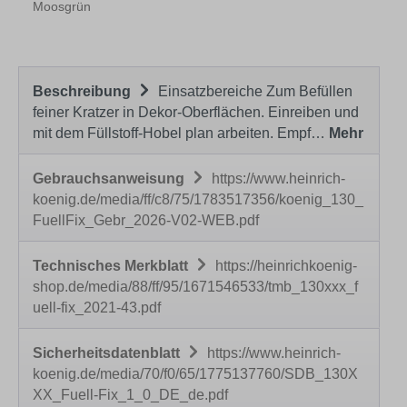
Moosgrün
Beschreibung
Einsatzbereiche Zum Befüllen
feiner Kratzer in Dekor-Oberflächen. Einreiben und
mit dem Füllstoff-Hobel plan arbeiten. Empf…
Mehr
Gebrauchsanweisung
https://www.heinrich-
koenig.de/media/ff/c8/75/1783517356/koenig_130_
FuellFix_Gebr_2026-V02-WEB.pdf
Technisches Merkblatt
https://heinrichkoenig-
shop.de/media/88/ff/95/1671546533/tmb_130xxx_f
uell-fix_2021-43.pdf
Sicherheitsdatenblatt
https://www.heinrich-
koenig.de/media/70/f0/65/1775137760/SDB_130X
XX_Fuell-Fix_1_0_DE_de.pdf