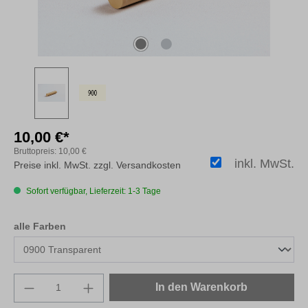
10,00 €*
Bruttopreis:
10,00 €
inkl. MwSt.
Preise inkl. MwSt. zzgl. Versandkosten
Sofort verfügbar, Lieferzeit: 1-3 Tage
auswählen
alle Farben
Produkt Anzahl: Gib den gewünschten Wert e
In den Warenkorb