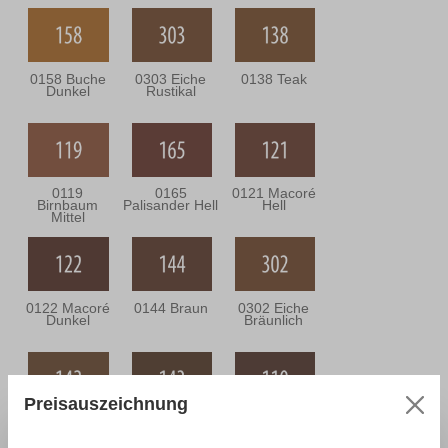
0158 Buche
0303 Eiche
0138 Teak
Dunkel
Rustikal
0119
0165
0121 Macoré
Birnbaum
Palisander Hell
Hell
Mittel
0122 Macoré
0144 Braun
0302 Eiche
Dunkel
Bräunlich
Preisauszeichnung
0142 Eiche
0143 Eiche
0110
Mittel
Dunkel
Nussbaum
Mittel