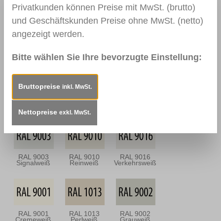
Privatkunden können Preise mit MwSt. (brutto)
und Geschäftskunden Preise ohne MwSt. (netto)
angezeigt werden.
0111
0166 Wenge
0164
Nussbaum
Nussbaum
Dunkel
Antik
Bitte wählen Sie Ihre bevorzugte Einstellung:
Bruttopreise
inkl. MwSt.
0112
0114
0157
Nussbraun
Mahagoni
Mooreiche
Nettopreise
Dunkel
exkl. MwSt.
RAL 9003
RAL 9010
RAL 9016
Signalweiß
Reinweiß
Verkehrsweiß
RAL 9001
RAL 1013
RAL 9002
Cremeweiß
Perlweiß
Grauweiß