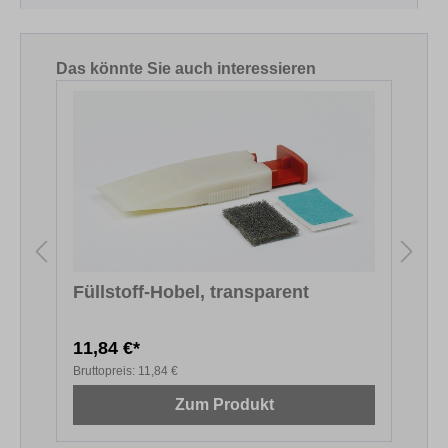
Produktgalerie überspringen
Das könnte Sie auch interessieren
Füllstoff-Hobel, transparent
11,84 €*
1
Bruttopreis:
11,84 €
B
Zum Produkt