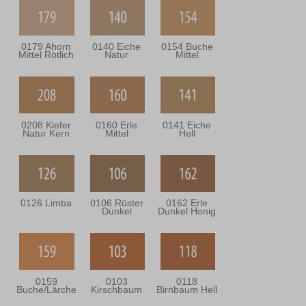
0179 Ahorn
0140 Eiche
0154 Buche
Mittel Rötlich
Natur
Mittel
0208 Kiefer
0160 Erle
0141 Eiche
Natur Kern
Mittel
Hell
0126 Limba
0106 Rüster
0162 Erle
Dunkel
Dunkel Honig
0159
0103
0118
Buche/Lärche
Kirschbaum
Birnbaum Hell