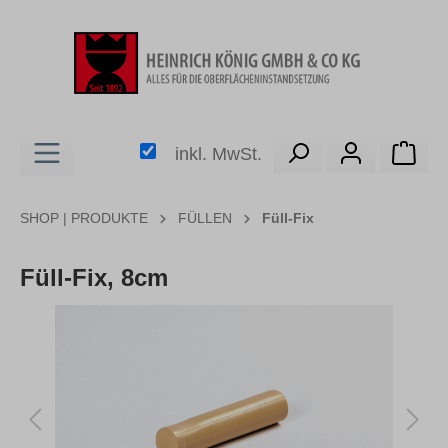
alt springen
Ware
inkl. MwSt.
SHOP | PRODUKTE
FÜLLEN
Füll-Fix
Füll-Fix, 8cm
Bildergalerie überspringen