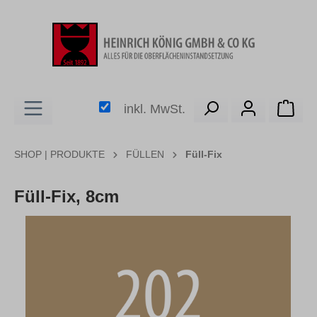
alt springen
Ware
inkl. MwSt.
SHOP | PRODUKTE
FÜLLEN
Füll-Fix
Füll-Fix, 8cm
Bildergalerie überspringen