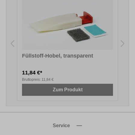
Füllstoff-Hobel, transparent
11,84 €*
1
Bruttopreis:
11,84 €
B
Zum Produkt
Service