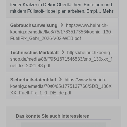
feiner Kratzer in Dekor-Oberflächen. Einreiben und
mit dem Füllstoff-Hobel plan arbeiten. Empf…
Mehr
Gebrauchsanweisung
https://www.heinrich-
koenig.de/media/ff/c8/75/1783517356/koenig_130_
FuellFix_Gebr_2026-V02-WEB.pdf
Technisches Merkblatt
https://heinrichkoenig-
shop.de/media/88/ff/95/1671546533/tmb_130xxx_f
uell-fix_2021-43.pdf
Sicherheitsdatenblatt
https://www.heinrich-
koenig.de/media/70/f0/65/1775137760/SDB_130X
XX_Fuell-Fix_1_0_DE_de.pdf
Produktgalerie überspringen
Das könnte Sie auch interessieren