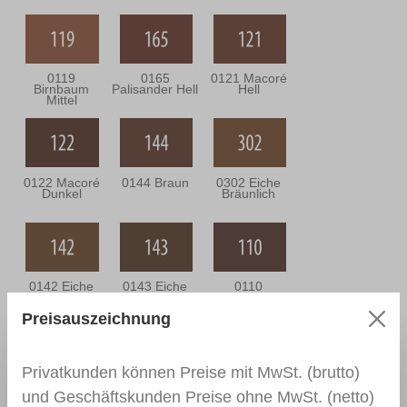
0119
0165
0121 Macoré
Birnbaum
Palisander Hell
Hell
Mittel
0122 Macoré
0144 Braun
0302 Eiche
Dunkel
Bräunlich
0142 Eiche
0143 Eiche
0110
Mittel
Dunkel
Nussbaum
Mittel
Preisauszeichnung
Privatkunden können Preise mit MwSt. (brutto)
0111
0166 Wenge
0164
und Geschäftskunden Preise ohne MwSt. (netto)
Nussbaum
Nussbaum