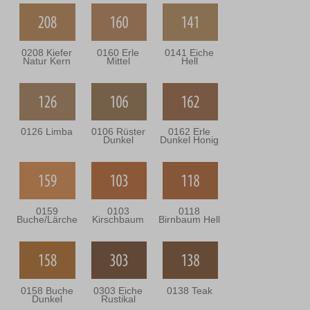
0208 Kiefer
0160 Erle
0141 Eiche
Natur Kern
Mittel
Hell
0126 Limba
0106 Rüster
0162 Erle
Dunkel
Dunkel Honig
0159
0103
0118
Buche/Lärche
Kirschbaum
Birnbaum Hell
0158 Buche
0303 Eiche
0138 Teak
Dunkel
Rustikal