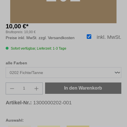
10,00 €*
Bruttopreis:
10,00 €
inkl. MwSt.
Preise inkl. MwSt. zzgl. Versandkosten
Sofort verfügbar, Lieferzeit: 1-3 Tage
auswählen
alle Farben
Produkt Anzahl: Gib den gewünschten Wert e
In den Warenkorb
Artikel-Nr.:
1300000202-001
Auswahl: