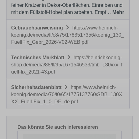
feiner Kratzer in Dekor-Oberflächen. Einreiben und
mit dem Füllstoff-Hobel plan arbeiten. Empf…
Mehr
Gebrauchsanweisung
https://www.heinrich-
koenig.de/media/ff/c8/75/1783517356/koenig_130_
FuellFix_Gebr_2026-V02-WEB.pdf
Technisches Merkblatt
https://heinrichkoenig-
shop.de/media/88/ff/95/1671546533/tmb_130xxx_f
uell-fix_2021-43.pdf
Sicherheitsdatenblatt
https://www.heinrich-
koenig.de/media/70/f0/65/1775137760/SDB_130X
XX_Fuell-Fix_1_0_DE_de.pdf
Produktgalerie überspringen
Das könnte Sie auch interessieren