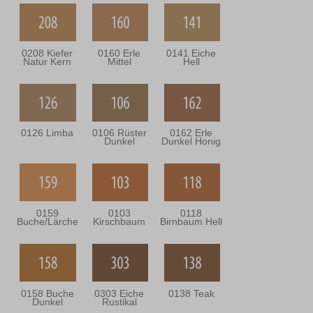
0208 Kiefer
0160 Erle
0141 Eiche
Natur Kern
Mittel
Hell
0126 Limba
0106 Rüster
0162 Erle
Dunkel
Dunkel Honig
0159
0103
0118
Buche/Lärche
Kirschbaum
Birnbaum Hell
0158 Buche
0303 Eiche
0138 Teak
Dunkel
Rustikal