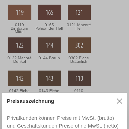
0119
0165
0121 Macoré
Birnbaum
Palisander Hell
Hell
Mittel
0122 Macoré
0144 Braun
0302 Eiche
Dunkel
Bräunlich
0142 Eiche
0143 Eiche
0110
Mittel
Dunkel
Nussbaum
Mittel
Preisauszeichnung
Privatkunden können Preise mit MwSt. (brutto)
0111
0166 Wenge
0164
und Geschäftskunden Preise ohne MwSt. (netto)
Nussbaum
Nussbaum