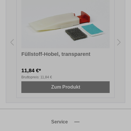
Füllstoff-Hobel, transparent
11,84 €*
1
Bruttopreis:
11,84 €
B
Zum Produkt
Service