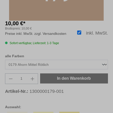
10,00 €*
Bruttopreis:
10,00 €
inkl. MwSt.
Preise inkl. MwSt. zzgl. Versandkosten
Sofort verfügbar, Lieferzeit: 1-3 Tage
auswählen
alle Farben
Produkt Anzahl: Gib den gewünschten Wert e
In den Warenkorb
Artikel-Nr.:
1300000179-001
Auswahl: