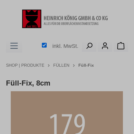
alt springen
Ware
inkl. MwSt.
SHOP | PRODUKTE
FÜLLEN
Füll-Fix
Füll-Fix, 8cm
Bildergalerie überspringen