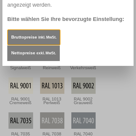
Dunkel
Antik
angezeigt werden.
Bitte wählen Sie Ihre bevorzugte Einstellung:
0112
0114
0157
Nussbraun
Mahagoni
Mooreiche
Dunkel
Bruttopreise
inkl. MwSt.
Nettopreise
exkl. MwSt.
RAL 9003
RAL 9010
RAL 9016
Signalweiß
Reinweiß
Verkehrsweiß
RAL 9001
RAL 1013
RAL 9002
Cremeweiß
Perlweiß
Grauweiß
RAL 7035
RAL 7038
RAL 7040