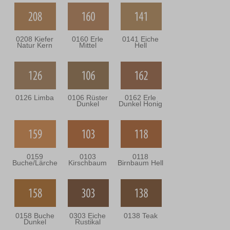
0208 Kiefer
0160 Erle
0141 Eiche
Natur Kern
Mittel
Hell
0126 Limba
0106 Rüster
0162 Erle
Dunkel
Dunkel Honig
0159
0103
0118
Buche/Lärche
Kirschbaum
Birnbaum Hell
0158 Buche
0303 Eiche
0138 Teak
Dunkel
Rustikal