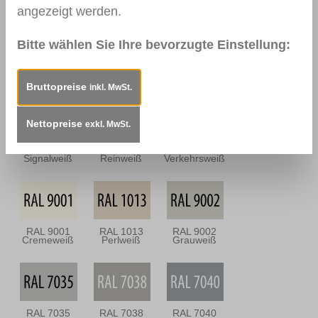
Dunkel
Antik
angezeigt werden.
Bitte wählen Sie Ihre bevorzugte Einstellung:
0112
0114
0157
Nussbraun
Mahagoni
Mooreiche
Dunkel
Bruttopreise
inkl. MwSt.
Nettopreise
exkl. MwSt.
RAL 9003
RAL 9010
RAL 9016
Signalweiß
Reinweiß
Verkehrsweiß
RAL 9001
RAL 1013
RAL 9002
Cremeweiß
Perlweiß
Grauweiß
RAL 7035
RAL 7038
RAL 7040