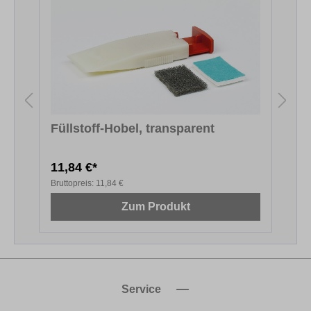
Füllstoff-Hobel, transparent
11,84 €*
1
Bruttopreis:
11,84 €
B
Zum Produkt
Service