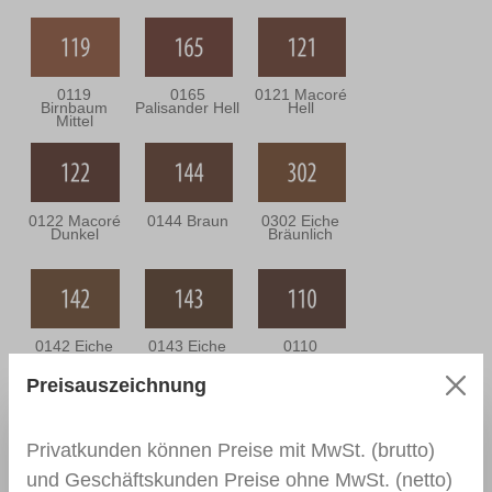
0119
0165
0121 Macoré
Birnbaum
Palisander Hell
Hell
Mittel
0122 Macoré
0144 Braun
0302 Eiche
Dunkel
Bräunlich
0142 Eiche
0143 Eiche
0110
Mittel
Dunkel
Nussbaum
Mittel
Preisauszeichnung
Privatkunden können Preise mit MwSt. (brutto)
0111
0166 Wenge
0164
und Geschäftskunden Preise ohne MwSt. (netto)
Nussbaum
Nussbaum