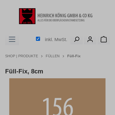
alt springen
Ware
inkl. MwSt.
SHOP | PRODUKTE
FÜLLEN
Füll-Fix
Füll-Fix, 8cm
Bildergalerie überspringen