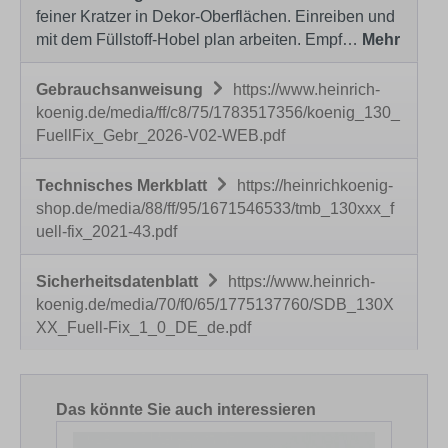
feiner Kratzer in Dekor-Oberflächen. Einreiben und
mit dem Füllstoff-Hobel plan arbeiten. Empf…
Mehr
Gebrauchsanweisung
https://www.heinrich-
koenig.de/media/ff/c8/75/1783517356/koenig_130_
FuellFix_Gebr_2026-V02-WEB.pdf
Technisches Merkblatt
https://heinrichkoenig-
shop.de/media/88/ff/95/1671546533/tmb_130xxx_f
uell-fix_2021-43.pdf
Sicherheitsdatenblatt
https://www.heinrich-
koenig.de/media/70/f0/65/1775137760/SDB_130X
XX_Fuell-Fix_1_0_DE_de.pdf
Produktgalerie überspringen
Das könnte Sie auch interessieren