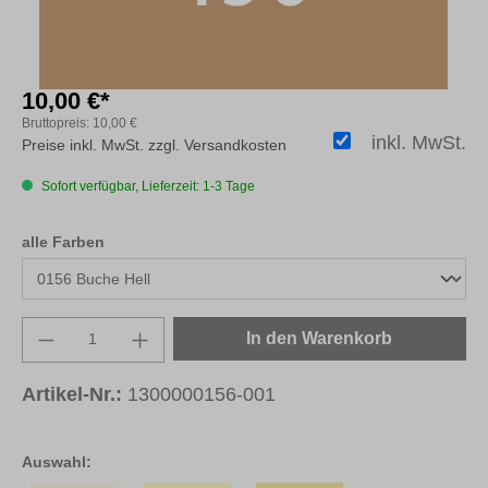
10,00 €*
Bruttopreis:
10,00 €
inkl. MwSt.
Preise inkl. MwSt. zzgl. Versandkosten
Sofort verfügbar, Lieferzeit: 1-3 Tage
auswählen
alle Farben
Produkt Anzahl: Gib den gewünschten Wert e
In den Warenkorb
Artikel-Nr.:
1300000156-001
Auswahl: