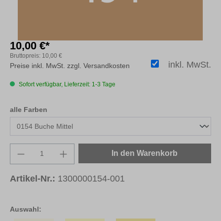
10,00 €*
Bruttopreis:
10,00 €
inkl. MwSt.
Preise inkl. MwSt. zzgl. Versandkosten
Sofort verfügbar, Lieferzeit: 1-3 Tage
auswählen
alle Farben
Produkt Anzahl: Gib den gewünschten Wert e
In den Warenkorb
Artikel-Nr.:
1300000154-001
Auswahl: