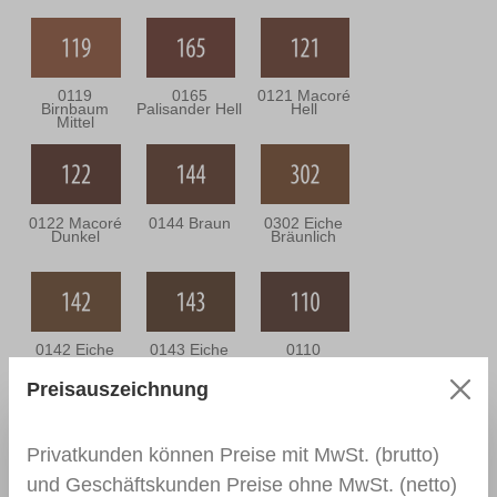
0119
0165
0121 Macoré
Birnbaum
Palisander Hell
Hell
Mittel
0122 Macoré
0144 Braun
0302 Eiche
Dunkel
Bräunlich
0142 Eiche
0143 Eiche
0110
Mittel
Dunkel
Nussbaum
Mittel
Preisauszeichnung
Privatkunden können Preise mit MwSt. (brutto)
0111
0166 Wenge
0164
und Geschäftskunden Preise ohne MwSt. (netto)
Nussbaum
Nussbaum