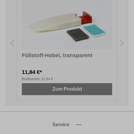
Füllstoff-Hobel, transparent
11,84 €*
1
Bruttopreis:
11,84 €
B
Zum Produkt
Service