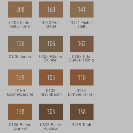
0208 Kiefer
0160 Erle
0141 Eiche
Natur Kern
Mittel
Hell
0126 Limba
0106 Rüster
0162 Erle
Dunkel
Dunkel Honig
0159
0103
0118
Buche/Lärche
Kirschbaum
Birnbaum Hell
0158 Buche
0303 Eiche
0138 Teak
Dunkel
Rustikal