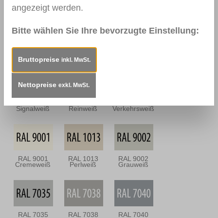
Dunkel
Antik
angezeigt werden.
Bitte wählen Sie Ihre bevorzugte Einstellung:
0112
0114
0157
Nussbraun
Mahagoni
Mooreiche
Dunkel
Bruttopreise
inkl. MwSt.
Nettopreise
exkl. MwSt.
RAL 9003
RAL 9010
RAL 9016
Signalweiß
Reinweiß
Verkehrsweiß
RAL 9001
RAL 1013
RAL 9002
Cremeweiß
Perlweiß
Grauweiß
RAL 7035
RAL 7038
RAL 7040