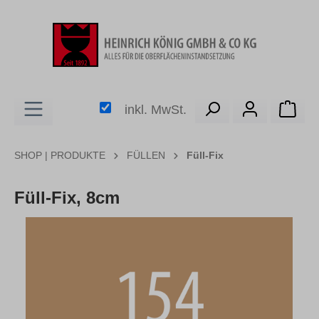
alt springen
Ware
inkl. MwSt.
SHOP | PRODUKTE
FÜLLEN
Füll-Fix
Füll-Fix, 8cm
Bildergalerie überspringen