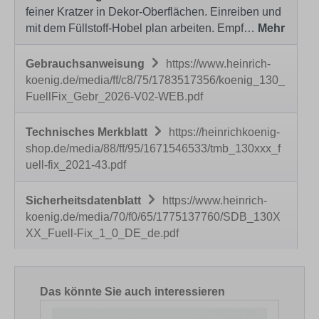
feiner Kratzer in Dekor-Oberflächen. Einreiben und
mit dem Füllstoff-Hobel plan arbeiten. Empf…
Mehr
Gebrauchsanweisung
https://www.heinrich-
koenig.de/media/ff/c8/75/1783517356/koenig_130_
FuellFix_Gebr_2026-V02-WEB.pdf
Technisches Merkblatt
https://heinrichkoenig-
shop.de/media/88/ff/95/1671546533/tmb_130xxx_f
uell-fix_2021-43.pdf
Sicherheitsdatenblatt
https://www.heinrich-
koenig.de/media/70/f0/65/1775137760/SDB_130X
XX_Fuell-Fix_1_0_DE_de.pdf
Produktgalerie überspringen
Das könnte Sie auch interessieren