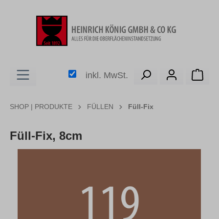
alt springen
Ware
inkl. MwSt.
SHOP | PRODUKTE
FÜLLEN
Füll-Fix
Füll-Fix, 8cm
Bildergalerie überspringen