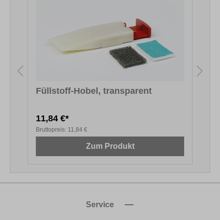
Füllstoff-Hobel, transparent
11,84 €*
1
Bruttopreis:
11,84 €
B
Zum Produkt
Service