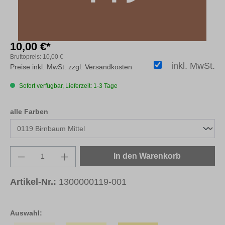
10,00 €*
Bruttopreis:
10,00 €
inkl. MwSt.
Preise inkl. MwSt. zzgl. Versandkosten
Sofort verfügbar, Lieferzeit: 1-3 Tage
auswählen
alle Farben
Produkt Anzahl: Gib den gewünschten Wert e
In den Warenkorb
Artikel-Nr.:
1300000119-001
Auswahl: