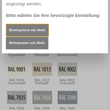
Dunkel
Antik
angezeigt werden.
Bitte wählen Sie Ihre bevorzugte Einstellung:
0112
0114
0157
Nussbraun
Mahagoni
Mooreiche
Dunkel
Bruttopreise
inkl. MwSt.
Nettopreise
exkl. MwSt.
RAL 9003
RAL 9010
RAL 9016
Signalweiß
Reinweiß
Verkehrsweiß
RAL 9001
RAL 1013
RAL 9002
Cremeweiß
Perlweiß
Grauweiß
RAL 7035
RAL 7038
RAL 7040