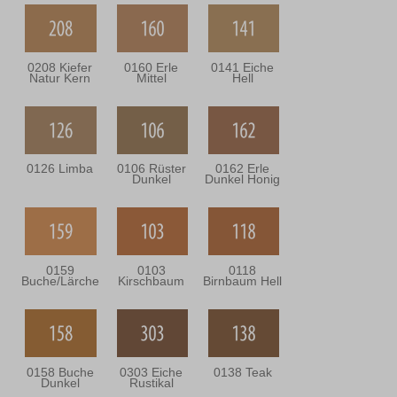
0208 Kiefer
0160 Erle
0141 Eiche
Natur Kern
Mittel
Hell
0126 Limba
0106 Rüster
0162 Erle
Dunkel
Dunkel Honig
0159
0103
0118
Buche/Lärche
Kirschbaum
Birnbaum Hell
0158 Buche
0303 Eiche
0138 Teak
Dunkel
Rustikal