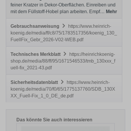
feiner Kratzer in Dekor-Oberflächen. Einreiben und
mit dem Füllstoff-Hobel plan arbeiten. Empf…
Mehr
Gebrauchsanweisung
https://www.heinrich-
koenig.de/media/ff/c8/75/1783517356/koenig_130_
FuellFix_Gebr_2026-V02-WEB.pdf
Technisches Merkblatt
https://heinrichkoenig-
shop.de/media/88/ff/95/1671546533/tmb_130xxx_f
uell-fix_2021-43.pdf
Sicherheitsdatenblatt
https://www.heinrich-
koenig.de/media/70/f0/65/1775137760/SDB_130X
XX_Fuell-Fix_1_0_DE_de.pdf
Produktgalerie überspringen
Das könnte Sie auch interessieren