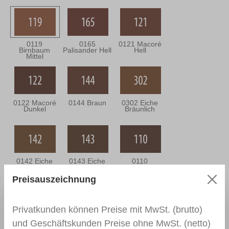
0119
0165
0121 Macoré
Birnbaum
Palisander Hell
Hell
Mittel
0122 Macoré
0144 Braun
0302 Eiche
Dunkel
Bräunlich
0142 Eiche
0143 Eiche
0110
Mittel
Dunkel
Nussbaum
Mittel
Preisauszeichnung
Privatkunden können Preise mit MwSt. (brutto)
0111
0166 Wenge
0164
und Geschäftskunden Preise ohne MwSt. (netto)
Nussbaum
Nussbaum