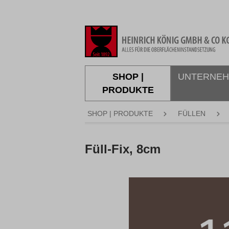
springen
Zur Hauptnavigation springen
SHOP |
UNTERNE
PRODUKTE
SHOP | PRODUKTE
FÜLLEN
Füll-Fix, 8cm
Bildergalerie überspringen