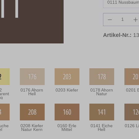
Produkt An
Artikel-Nr.:
13
2
0176 Ahorn
0203 Kiefer
0178 Ahorn
0201 B
arent
Hell
Natur
ig
uche
0208 Kiefer
0160 Erle
0141 Eiche
0126 L
el
Natur Kern
Mittel
Hell