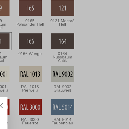
9
0165
0121 Macoré
aum
Palisander Hell
Hell
el
1
0166 Wenge
0164
baum
Nussbaum
el
Antik
001
RAL 1013
RAL 9002
weiß
Perlweiß
Grauweiß
020
RAL 3000
RAL 5014
rsrot
Feuerrot
Taubenblau