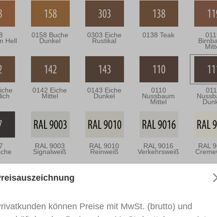
8
0158 Buche
0303 Eiche
0138 Teak
011
m Hell
Dunkel
Rustikal
Birnb
Mitt
iche
0142 Eiche
0143 Eiche
0110
011
lich
Mittel
Dunkel
Nussbaum
Nuss
Mittel
Dunk
7
RAL 9003
RAL 9010
RAL 9016
RAL 9
iche
Signalweiß
Reinweiß
Verkehrsweiß
Creme
reisauszeichnung
040
RAL 7031
RAL 7016
RAL 9005
RAL 3
rivatkunden können Preise mit MwSt. (brutto) und
rgrau
Blaugrau
Anthrazitgrau
Tiefschwarz
Verkeh