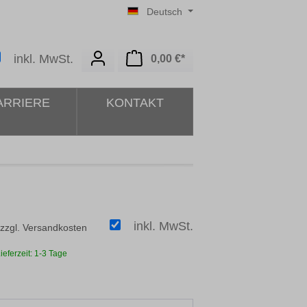
Deutsch
Warenkorb enthält 0 Posit
inkl. MwSt.
0,00 €*
ARRIERE
KONTAKT
inkl. MwSt.
 zzgl. Versandkosten
ieferzeit: 1-3 Tage
ählen