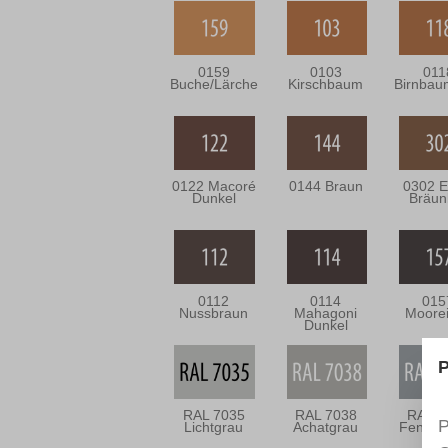
0159
0103
011
Buche/Lärche
Kirschbaum
Birnbau
0122 Macoré
0144 Braun
0302 E
Dunkel
Bräun
0112
0114
015
Nussbraun
Mahagoni
Moore
Dunkel
P
RAL 7035
RAL 7038
RAL 7
P
Lichtgrau
Achatgrau
Fenste