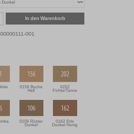
zahl: Gib den gewünschten Wert ein oder b
In den Warenkorb
00000111-001
irke
0156 Buche
0202
Hell
Fichte/Tanne
imba
0106 Rüster
0162 Erle
Dunkel
Dunkel Honig