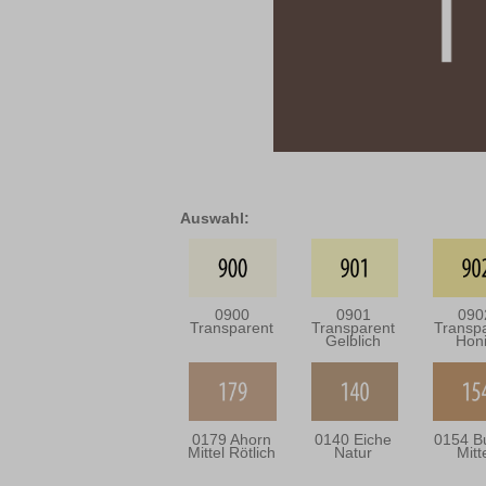
Auswahl:
0900
0901
090
Transparent
Transparent
Transp
Gelblich
Hon
0179 Ahorn
0140 Eiche
0154 B
Mittel Rötlich
Natur
Mitt