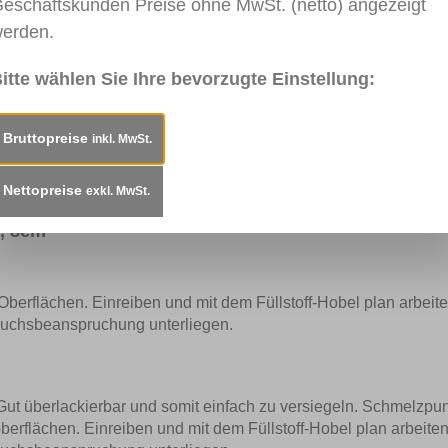
eschäftskunden Preise ohne MwSt. (netto) angezeigt
erden.
itte wählen Sie Ihre bevorzugte Einstellung:
Bruttopreise
inkl. MwSt.
eisung
Technisches Merkblatt
Sicherheitsdatenbl
Nettopreise
exkl. MwSt.
x, 8cm"
-Oberflächen. Einreiben und mit dem Füllstoff-Hobel plan arbeit
rauchsbeanspruchung unterliegen.
Gut überlackierbar und somit einfach zu versiegeln. Schmelzpun
oberflächen. Einreiben und mit dem Füllstoff-Hobel plan arbeite