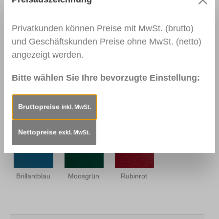
Silbergrau
Betongrau
Quarzgrau
Perlstruktur
Privatkunden können Preise mit MwSt. (brutto)
und Geschäftskunden Preise ohne MwSt. (netto)
angezeigt werden.
Basaltgrau
Schiefergrau
Stahlblau
Bitte wählen Sie Ihre bevorzugte Einstellung:
Bruttopreise
inkl. MwSt.
Monumentengrün
Schwarzbraun
Grauschwarz
Perlstruktur
Nettopreise
exkl. MwSt.
Brillantblau
Moosgrün
Rubinrot