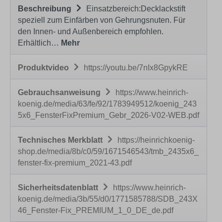
Beschreibung
Einsatzbereich:Decklackstift
speziell zum Einfärben von Gehrungsnuten. Für
den Innen- und Außenbereich empfohlen.
Erhältlich…
Mehr
Produktvideo
https://youtu.be/7nIx8GpykRE
Gebrauchsanweisung
https://www.heinrich-
koenig.de/media/63/fe/92/1783949512/koenig_243
5x6_FensterFixPremium_Gebr_2026-V02-WEB.pdf
Technisches Merkblatt
https://heinrichkoenig-
shop.de/media/8b/c0/59/1671546543/tmb_2435x6_
fenster-fix-premium_2021-43.pdf
Sicherheitsdatenblatt
https://www.heinrich-
koenig.de/media/3b/55/d0/1771585788/SDB_243X
46_Fenster-Fix_PREMIUM_1_0_DE_de.pdf