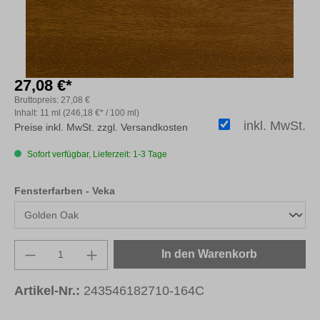
27,08 €*
Bruttopreis:
27,08 €
Inhalt:
11 ml
(246,18 €* / 100 ml)
inkl. MwSt.
Preise inkl. MwSt. zzgl. Versandkosten
Sofort verfügbar, Lieferzeit: 1-3 Tage
auswählen
Fensterfarben - Veka
Produkt Anzahl: Gib den gewünschten Wert e
In den Warenkorb
Artikel-Nr.:
243546182710-164C