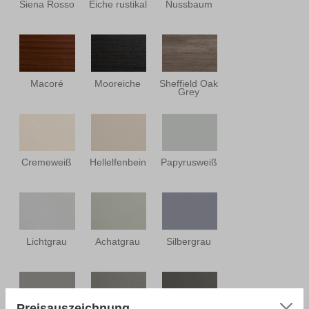
Siena Rosso
Eiche rustikal
Nussbaum
Macoré
Mooreiche
Sheffield Oak
Grey
Cremeweiß
Hellelfenbein
Papyrusweiß
Lichtgrau
Achatgrau
Silbergrau
Preisauszeichnung