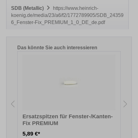
SDB (Metallic)
https://www.heinrich-
koenig.de/media/23/a6/f2/1772789905/SDB_24359
6_Fenster-Fix_PREMIUM_1_0_DE_de.pdf
Produktgalerie überspringen
Das könnte Sie auch interessieren
Ersatzspitzen für Fenster-/Kanten-
Fix PREMIUM
F
5,89 €*
5