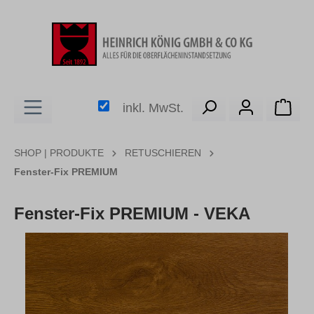
alt springen
Ware
inkl. MwSt.
SHOP | PRODUKTE
RETUSCHIEREN
Fenster-Fix PREMIUM
Fenster-Fix PREMIUM - VEKA
Bildergalerie überspringen