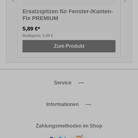
Ersatzspitzen für Fenster-/Kanten-
Fix PREMIUM
F
5,89 €*
5
Bruttopreis:
5,89 €
B
Zum Produkt
Service
Informationen
Zahlungsmethoden im Shop