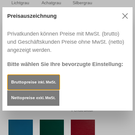
Lichtgrau
Achatgrau
Silbergrau
Preisauszeichnung
Privatkunden können Preise mit MwSt. (brutto)
Silbergrau
Betongrau
Quarzgrau
Perlstruktur
und Geschäftskunden Preise ohne MwSt. (netto)
angezeigt werden.
Bitte wählen Sie Ihre bevorzugte Einstellung:
Basaltgrau
Schiefergrau
Stahlblau
Bruttopreise
inkl. MwSt.
Nettopreise
exkl. MwSt.
Monumentengrün
Schwarzbraun
Grauschwarz
Perlstruktur