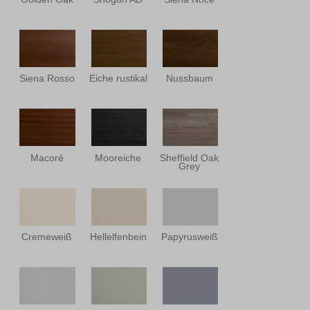
Siena Rosso
Eiche rustikal
Nussbaum
Macoré
Mooreiche
Sheffield Oak
Grey
Cremeweiß
Hellelfenbein
Papyrusweiß