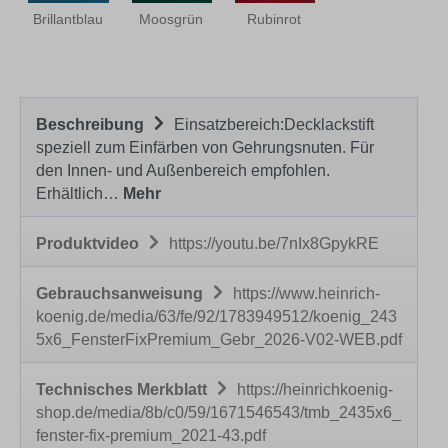
Brillantblau
Moosgrün
Rubinrot
Beschreibung
Einsatzbereich:Decklackstift
speziell zum Einfärben von Gehrungsnuten. Für
den Innen- und Außenbereich empfohlen.
Erhältlich…
Mehr
Produktvideo
https://youtu.be/7nIx8GpykRE
Gebrauchsanweisung
https://www.heinrich-
koenig.de/media/63/fe/92/1783949512/koenig_243
5x6_FensterFixPremium_Gebr_2026-V02-WEB.pdf
Technisches Merkblatt
https://heinrichkoenig-
shop.de/media/8b/c0/59/1671546543/tmb_2435x6_
fenster-fix-premium_2021-43.pdf