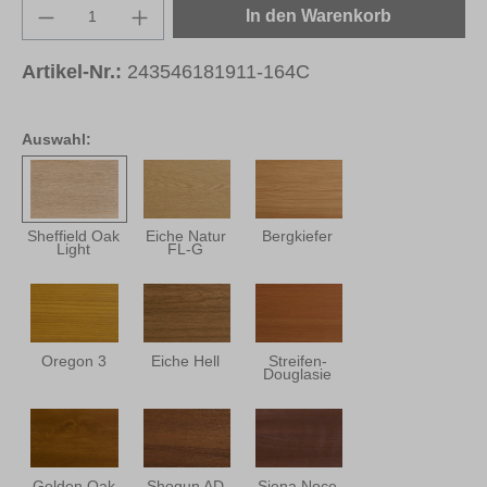
Produkt Anzahl: Gib den gewünschten Wert e
In den Warenkorb
Artikel-Nr.:
243546181911-164C
Auswahl:
Sheffield Oak
Eiche Natur
Bergkiefer
Light
FL-G
Oregon 3
Eiche Hell
Streifen-
Douglasie
Golden Oak
Shogun AD
Siena Noce