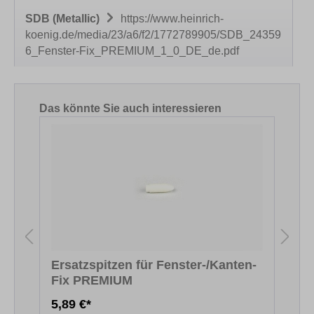
SDB (Metallic)
https://www.heinrich-
koenig.de/media/23/a6/f2/1772789905/SDB_24359
6_Fenster-Fix_PREMIUM_1_0_DE_de.pdf
Produktgalerie überspringen
Das könnte Sie auch interessieren
Ersatzspitzen für Fenster-/Kanten-
Fix PREMIUM
F
5,89 €*
5