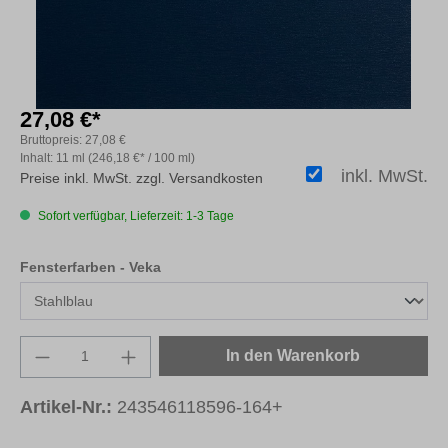
27,08 €*
Bruttopreis:
27,08 €
Inhalt:
11 ml
(246,18 €* / 100 ml)
inkl. MwSt.
Preise inkl. MwSt. zzgl. Versandkosten
Sofort verfügbar, Lieferzeit: 1-3 Tage
auswählen
Fensterfarben - Veka
Produkt Anzahl: Gib den gewünschten Wert e
In den Warenkorb
Artikel-Nr.:
243546118596-164+