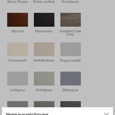
Siena Rosso
Eiche rustikal
Nussbaum
Macoré
Mooreiche
Sheffield Oak
Grey
Cremeweiß
Hellelfenbein
Papyrusweiß
Lichtgrau
Achatgrau
Silbergrau
Preisauszeichnung