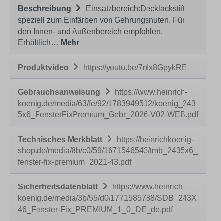
Beschreibung
Einsatzbereich:Decklackstift
speziell zum Einfärben von Gehrungsnuten. Für
den Innen- und Außenbereich empfohlen.
Erhältlich…
Mehr
Produktvideo
https://youtu.be/7nIx8GpykRE
Gebrauchsanweisung
https://www.heinrich-
koenig.de/media/63/fe/92/1783949512/koenig_243
5x6_FensterFixPremium_Gebr_2026-V02-WEB.pdf
Technisches Merkblatt
https://heinrichkoenig-
shop.de/media/8b/c0/59/1671546543/tmb_2435x6_
fenster-fix-premium_2021-43.pdf
Sicherheitsdatenblatt
https://www.heinrich-
koenig.de/media/3b/55/d0/1771585788/SDB_243X
46_Fenster-Fix_PREMIUM_1_0_DE_de.pdf