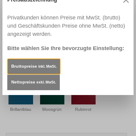
Silbergrau
Betongrau
Quarzgrau
Perlstruktur
Privatkunden können Preise mit MwSt. (brutto)
und Geschäftskunden Preise ohne MwSt. (netto)
angezeigt werden.
Basaltgrau
Schiefergrau
Stahlblau
Bitte wählen Sie Ihre bevorzugte Einstellung:
Bruttopreise
inkl. MwSt.
Monumentengrün
Schwarzbraun
Grauschwarz
Perlstruktur
Nettopreise
exkl. MwSt.
Brillantblau
Moosgrün
Rubinrot