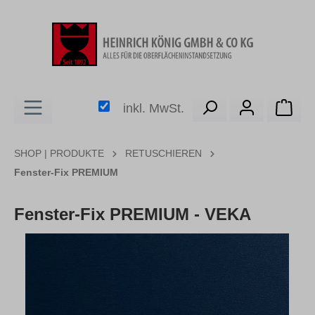
alt springen
Ware
inkl. MwSt.
SHOP | PRODUKTE
RETUSCHIEREN
Fenster-Fix PREMIUM
Fenster-Fix PREMIUM - VEKA
Bildergalerie überspringen