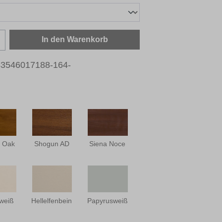
zahl: Gib den gewünschten Wert ein oder b
In den Warenkorb
3546017188-164-
 Oak
Shogun AD
Siena Noce
weiß
Hellelfenbein
Papyrusweiß