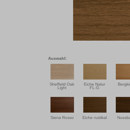
Auswahl:
Sheffield Oak
Eiche Natur
Bergki
Light
FL-G
Siena Rosso
Eiche rustikal
Nussb