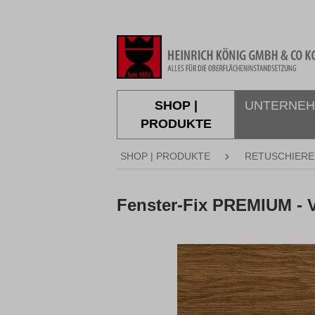
springen
Zur Hauptnavigation springen
SHOP |
UNTERNE
PRODUKTE
SHOP | PRODUKTE
RETUSCHIERE
Fenster-Fix PREMIUM -
Bildergalerie überspringen