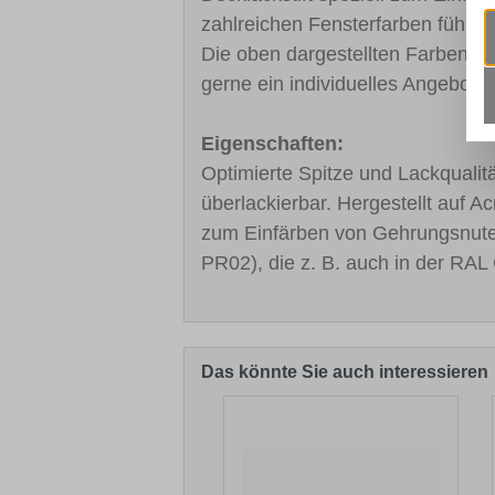
zahlreichen Fensterfarben führe
Die oben dargestellten Farben sin
gerne ein individuelles Angebot.
Eigenschaften:
Optimierte Spitze und Lackqualitä
überlackierbar. Hergestellt auf A
zum Einfärben von Gehrungsnut
PR02), die z. B. auch in der RAL 
Das könnte Sie auch interessieren
Produktgalerie überspringen