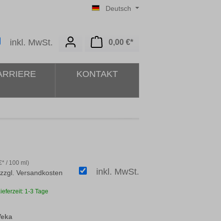
Deutsch
Warenkorb enthält 0 Posit
inkl. MwSt.
0,00 €*
ARRIERE
KONTAKT
* / 100 ml)
inkl. MwSt.
 zzgl. Versandkosten
ieferzeit: 1-3 Tage
auswählen
Veka