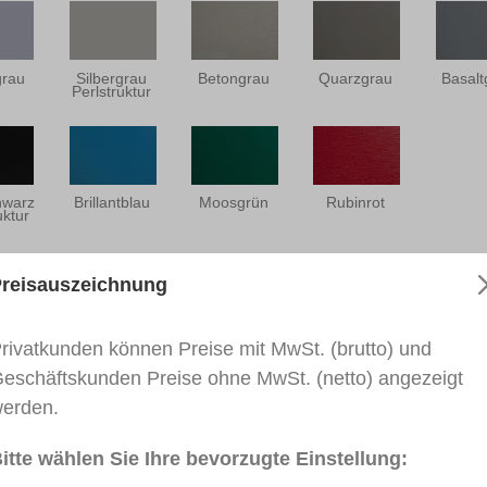
grau
Silbergrau
Betongrau
Quarzgrau
Basalt
Perlstruktur
hwarz
Brillantblau
Moosgrün
Rubinrot
uktur
reisauszeichnung
Gebrauchsanweisung
Technisches Merkblatt
rivatkunden können Preise mit MwSt. (brutto) und
eschäftskunden Preise ohne MwSt. (netto) angezeigt
erden.
r-Fix PREMIUM - VEKA"
itte wählen Sie Ihre bevorzugte Einstellung:
rben von Gehrungsnuten. Für den Innen- und Außenbereic