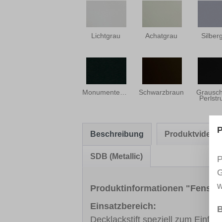
Lichtgrau
Achatgrau
Silber
Monumentengrün
Schwarzbraun
Grausc
Perlstr
P
Beschreibung
Produktvideo
SDB (Metallic)
P
G
w
Produktinformationen "Fenste
Einsatzbereich:
B
Decklackstift speziell zum Einfä