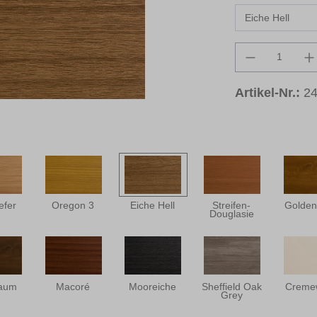
Produkt An
Artikel-Nr.:
24
efer
Oregon 3
Eiche Hell
Streifen-
Golden
Douglasie
aum
Macoré
Mooreiche
Sheffield Oak
Creme
Grey