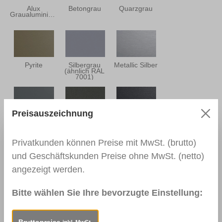
Alux
Betongrau
Quarzgrau
Graualuminium
Pyrite
Silbergrau
Metallic Silber
(ähnlich RAL
7001)
Preisauszeichnung
Basaltgrau
Alux DB 703
Earl Platin
(ähnlich RAL
7012)
Privatkunden können Preise mit MwSt. (brutto)
und Geschäftskunden Preise ohne MwSt. (netto)
angezeigt werden.
Schwarzgrau
Anthrazitgrau
Anthrazitgrau
(ähnlich RAL
Ulti-Matt
(ähnlich RAL
7021)
7016)
Bitte wählen Sie Ihre bevorzugte Einstellung:
Bruttopreise