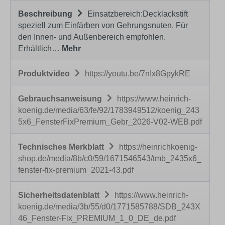
Beschreibung
Einsatzbereich:Decklackstift
speziell zum Einfärben von Gehrungsnuten. Für
den Innen- und Außenbereich empfohlen.
Erhältlich…
Mehr
Produktvideo
https://youtu.be/7nIx8GpykRE
Gebrauchsanweisung
https://www.heinrich-
koenig.de/media/63/fe/92/1783949512/koenig_243
5x6_FensterFixPremium_Gebr_2026-V02-WEB.pdf
Technisches Merkblatt
https://heinrichkoenig-
shop.de/media/8b/c0/59/1671546543/tmb_2435x6_
fenster-fix-premium_2021-43.pdf
Sicherheitsdatenblatt
https://www.heinrich-
koenig.de/media/3b/55/d0/1771585788/SDB_243X
46_Fenster-Fix_PREMIUM_1_0_DE_de.pdf