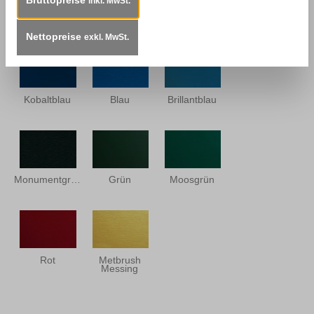
inkl. MwSt.
Monumentenblau
Schiefergrau
Stahlblau
Nettopreise
exkl. MwSt.
Kobaltblau
Blau
Brillantblau
Monumentgrün
Grün
Moosgrün
Rot
Metbrush
Messing