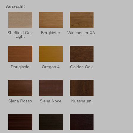
Auswahl:
Sheffield Oak
Bergkiefer
Winchester XA
Light
Douglasie
Oregon 4
Golden Oak
Siena Rosso
Siena Noce
Nussbaum