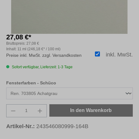
27,08 €*
Bruttopreis:
27,08 €
Inhalt:
11 ml
(246,18 €* / 100 ml)
inkl. MwSt.
Preise inkl. MwSt. zzgl. Versandkosten
Sofort verfügbar, Lieferzeit: 1-3 Tage
auswählen
Fensterfarben - Schüco
Produkt Anzahl: Gib den gewünschten Wert e
In den Warenkorb
Artikel-Nr.:
243546080999-164B