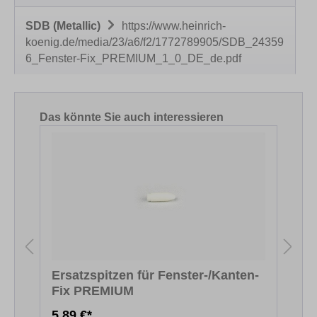
SDB (Metallic)
https://www.heinrich-
koenig.de/media/23/a6/f2/1772789905/SDB_24359
6_Fenster-Fix_PREMIUM_1_0_DE_de.pdf
Produktgalerie überspringen
Das könnte Sie auch interessieren
Ersatzspitzen für Fenster-/Kanten-
Fix PREMIUM
F
5,89 €*
5