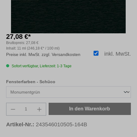
27,08 €*
Bruttopreis:
27,08 €
Inhalt:
11 ml
(246,18 €* / 100 ml)
inkl. MwSt.
Preise inkl. MwSt. zzgl. Versandkosten
Sofort verfügbar, Lieferzeit: 1-3 Tage
auswählen
Fensterfarben - Schüco
Produkt Anzahl: Gib den gewünschten Wert e
In den Warenkorb
Artikel-Nr.:
243546010505-164B