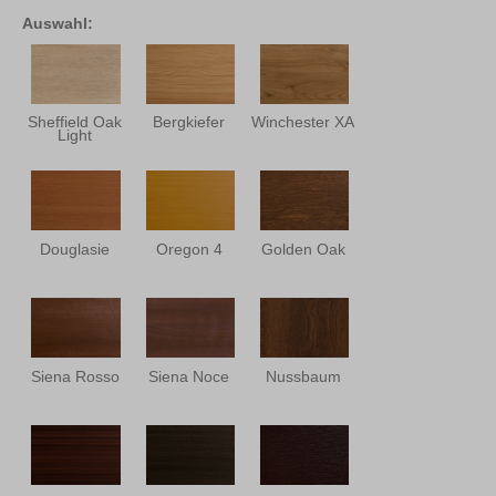
Auswahl:
Sheffield Oak
Bergkiefer
Winchester XA
Light
Douglasie
Oregon 4
Golden Oak
Siena Rosso
Siena Noce
Nussbaum