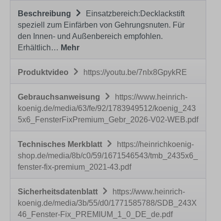
Beschreibung
Einsatzbereich:Decklackstift
speziell zum Einfärben von Gehrungsnuten. Für
den Innen- und Außenbereich empfohlen.
Erhältlich…
Mehr
Produktvideo
https://youtu.be/7nIx8GpykRE
Gebrauchsanweisung
https://www.heinrich-
koenig.de/media/63/fe/92/1783949512/koenig_243
5x6_FensterFixPremium_Gebr_2026-V02-WEB.pdf
Technisches Merkblatt
https://heinrichkoenig-
shop.de/media/8b/c0/59/1671546543/tmb_2435x6_
fenster-fix-premium_2021-43.pdf
Sicherheitsdatenblatt
https://www.heinrich-
koenig.de/media/3b/55/d0/1771585788/SDB_243X
46_Fenster-Fix_PREMIUM_1_0_DE_de.pdf