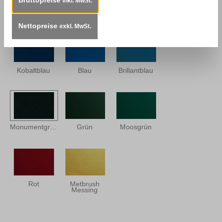
inkl. MwSt.
Monumentenblau
Schiefergrau
Stahlblau
Nettopreise
exkl. MwSt.
Kobaltblau
Blau
Brillantblau
Monumentgrün
Grün
Moosgrün
Rot
Metbrush
Messing