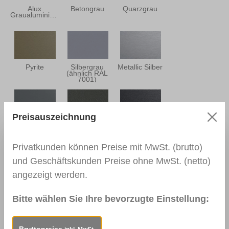
Alux
Betongrau
Quarzgrau
Graualuminium
Pyrite
Silbergrau
Metallic Silber
(ähnlich RAL
7001)
Preisauszeichnung
Basaltgrau
Alux DB 703
Earl Platin
(ähnlich RAL
7012)
Privatkunden können Preise mit MwSt. (brutto)
und Geschäftskunden Preise ohne MwSt. (netto)
angezeigt werden.
Schwarzgrau
Anthrazitgrau
Anthrazitgrau
(ähnlich RAL
Ulti-Matt
(ähnlich RAL
7021)
7016)
Bitte wählen Sie Ihre bevorzugte Einstellung:
Bruttopreise