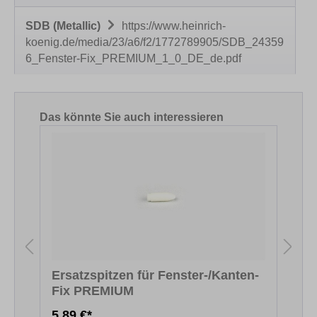
SDB (Metallic)
https://www.heinrich-
koenig.de/media/23/a6/f2/1772789905/SDB_24359
6_Fenster-Fix_PREMIUM_1_0_DE_de.pdf
Produktgalerie überspringen
Das könnte Sie auch interessieren
Ersatzspitzen für Fenster-/Kanten-
Fix PREMIUM
F
5,89 €*
5