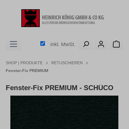
alt springen
Ware
inkl. MwSt.
SHOP | PRODUKTE
RETUSCHIEREN
Fenster-Fix PREMIUM
Fenster-Fix PREMIUM - SCHÜCO
Bildergalerie überspringen