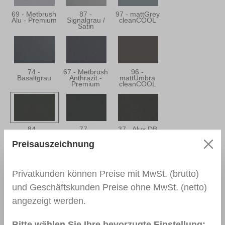
69 - Metbrush
87 -
97 - mattGrey
Alu - Premium
Signalgrau /
cleanCOOL
Satin
74 -
67 - Metbrush
96 -
Basaltgrau
Anthrazit -
mattUmbra
Premium
cleanCOOL
84 -
77 -
37 - Alux DB
Basaltgrau /
mattAnthracite
703 Premium
Satin
cleanCOOL
Preisauszeichnung
Privatkunden können Preise mit MwSt. (brutto)
und Geschäftskunden Preise ohne MwSt. (netto)
55 -
88 -
03 -
Anthrazitgrau
Anthrazitgrau /
Dunkelgrün
Satin
angezeigt werden.
Bitte wählen Sie Ihre bevorzugte Einstellung: