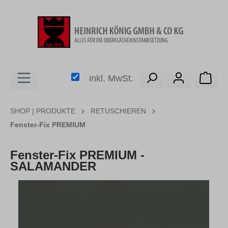
alt springen
Ware
inkl. MwSt.
SHOP | PRODUKTE
RETUSCHIEREN
Fenster-Fix PREMIUM
Fenster-Fix PREMIUM -
SALAMANDER
Bildergalerie überspringen