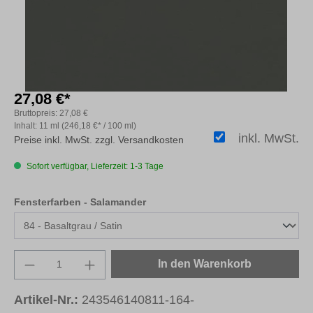
27,08 €*
Bruttopreis:
27,08 €
Inhalt:
11 ml
(246,18 €* / 100 ml)
inkl. MwSt.
Preise inkl. MwSt. zzgl. Versandkosten
Sofort verfügbar, Lieferzeit: 1-3 Tage
auswählen
Fensterfarben - Salamander
Produkt Anzahl: Gib den gewünschten Wert e
In den Warenkorb
Artikel-Nr.:
243546140811-164-