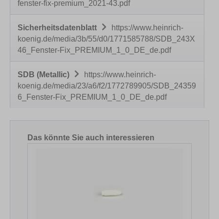
fenster-fix-premium_2021-43.pdf
Sicherheitsdatenblatt
https://www.heinrich-
koenig.de/media/3b/55/d0/1771585788/SDB_243X
46_Fenster-Fix_PREMIUM_1_0_DE_de.pdf
SDB (Metallic)
https://www.heinrich-
koenig.de/media/23/a6/f2/1772789905/SDB_24359
6_Fenster-Fix_PREMIUM_1_0_DE_de.pdf
Produktgalerie überspringen
Das könnte Sie auch interessieren