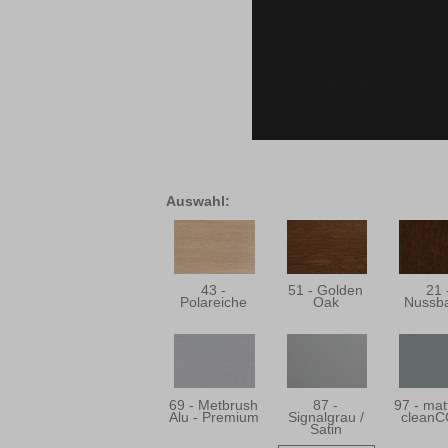
Auswahl:
43 -
51 - Golden
21 
Polareiche
Oak
Nussb
69 - Metbrush
87 -
97 - ma
Alu - Premium
Signalgrau /
clean
Satin