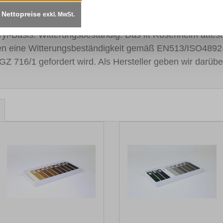
Nettopreise
exkl. MwSt.
t sorgen für einen kontinuierlichen Lackfluss. Schnelltro
cryl-Basis. Witterungsbeständig: Das ift Rosenheim atte
en eine Witterungsbeständigkeit gemäß EN513/ISO4892
GZ 716/1 gefordert wird. Als Hersteller geben wir darübe