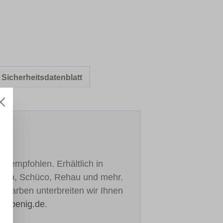
Sicherheitsdatenblatt
h empfohlen. Erhältlich in
ealan, Schüco, Rehau und mehr.
re Farben unterbreiten wir Ihnen
h-koenig.de
.