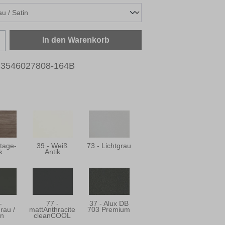
zahl: Gib den gewünschten Wert ein oder b
In den Warenkorb
43546027808-164B
ntage-
39 - Weiß
73 - Lichtgrau
k
Antik
-
77 -
37 - Alux DB
rau /
mattAnthracite
703 Premium
in
cleanCOOL