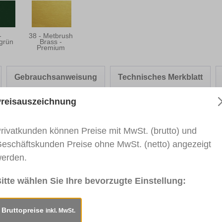
-
38 - Metbrush
grün
Brass -
Premium
Gebrauchsanweisung
Technisches Merkblatt
reisauszeichnung
rivatkunden können Preise mit MwSt. (brutto) und
ter-Fix PREMIUM - SALAMANDER"
eschäftskunden Preise ohne MwSt. (netto) angezeigt
erden.
rben von Gehrungsnuten. Für den Innen- und Außenbereic
nder Hersteller wie bspw. Renolit, Cova, Hornschuch, G
itte wählen Sie Ihre bevorzugte Einstellung:
d sofort lagernd und als Einzelstift verfügbar. Für weite
 Schicken Sie uns dazu Ihre Anfrage an:
vertrieb@heinric
Bruttopreise
inkl. MwSt.