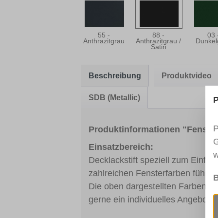
55 -
88 -
03 
Anthrazitgrau
Anthrazitgrau /
Dunkel
Satin
Beschreibung
Produktvideo
SDB (Metallic)
P
P
Produktinformationen "Fens
G
Einsatzbereich:
w
Decklackstift speziell zum Einfä
zahlreichen Fensterfarben führe
B
Die oben dargestellten Farben sin
gerne ein individuelles Angebot.