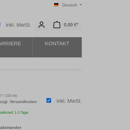
Deutsch
Warenkorb enthält 0 Posit
inkl. MwSt.
0,00 €*
ARRIERE
KONTAKT
* / 100 ml)
inkl. MwSt.
 zzgl. Versandkosten
ieferzeit: 1-3 Tage
auswählen
Salamander