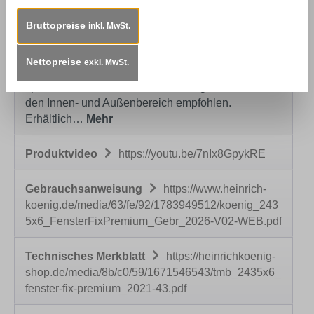
Brass -
Premium
Bruttopreise
inkl. MwSt.
Nettopreise
exkl. MwSt.
Beschreibung
Einsatzbereich:Decklackstift
speziell zum Einfärben von Gehrungsnuten. Für
den Innen- und Außenbereich empfohlen.
Erhältlich…
Mehr
Produktvideo
https://youtu.be/7nIx8GpykRE
Gebrauchsanweisung
https://www.heinrich-
koenig.de/media/63/fe/92/1783949512/koenig_243
5x6_FensterFixPremium_Gebr_2026-V02-WEB.pdf
Technisches Merkblatt
https://heinrichkoenig-
shop.de/media/8b/c0/59/1671546543/tmb_2435x6_
fenster-fix-premium_2021-43.pdf