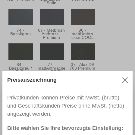
Satin
74 -
67 - Metbrush
96 -
Basaltgrau
Anthrazit -
mattUmbra
Premium
cleanCOOL
84 -
77 -
37 - Alux DB
Basaltgrau /
mattAnthracite
703 Premium
Satin
cleanCOOL
Preisauszeichnung
Privatkunden können Preise mit MwSt. (brutto)
55 -
88 -
03 -
Anthrazitgrau
Anthrazitgrau /
Dunkelgrün
und Geschäftskunden Preise ohne MwSt. (netto)
Satin
angezeigt werden.
Bitte wählen Sie Ihre bevorzugte Einstellung:
38 - Metbrush