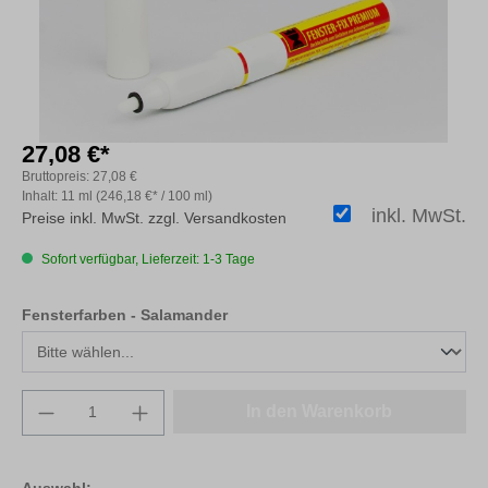
27,08 €*
Bruttopreis:
27,08 €
Inhalt:
11 ml
(246,18 €* / 100 ml)
inkl. MwSt.
Preise inkl. MwSt. zzgl. Versandkosten
Sofort verfügbar, Lieferzeit: 1-3 Tage
auswählen
Fensterfarben - Salamander
Produkt Anzahl: Gib den gewünschten Wert e
In den Warenkorb
Auswahl: