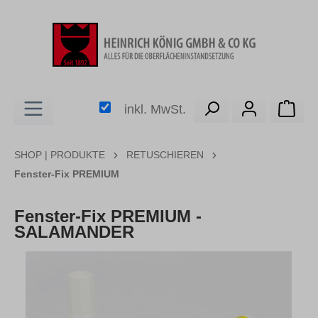
alt springen
Ware
inkl. MwSt.
SHOP | PRODUKTE
RETUSCHIEREN
Fenster-Fix PREMIUM
Fenster-Fix PREMIUM -
SALAMANDER
Bildergalerie überspringen