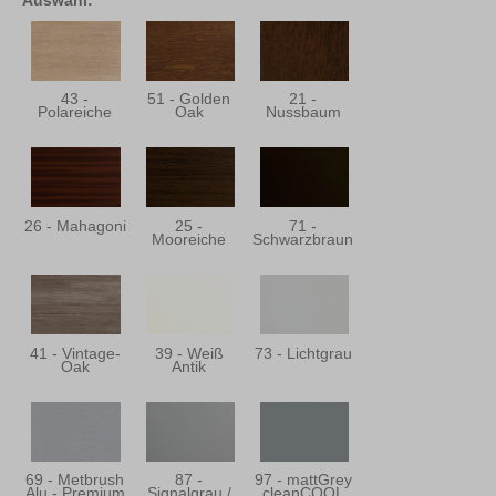
43 -
51 - Golden
21 -
Polareiche
Oak
Nussbaum
26 - Mahagoni
25 -
71 -
Mooreiche
Schwarzbraun
41 - Vintage-
39 - Weiß
73 - Lichtgrau
Oak
Antik
69 - Metbrush
87 -
97 - mattGrey
Alu - Premium
Signalgrau /
cleanCOOL