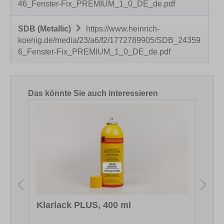
46_Fenster-Fix_PREMIUM_1_0_DE_de.pdf
SDB (Metallic)
https://www.heinrich-
koenig.de/media/23/a6/f2/1772789905/SDB_24359
6_Fenster-Fix_PREMIUM_1_0_DE_de.pdf
Produktgalerie überspringen
Das könnte Sie auch interessieren
Klarlack PLUS, 400 ml
S