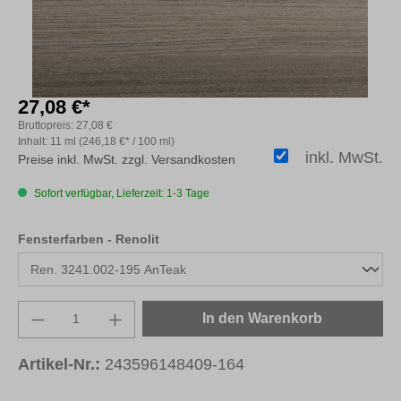
27,08 €*
Bruttopreis:
27,08 €
Inhalt:
11 ml
(246,18 €* / 100 ml)
inkl. MwSt.
Preise inkl. MwSt. zzgl. Versandkosten
Sofort verfügbar, Lieferzeit: 1-3 Tage
auswählen
Fensterfarben - Renolit
Produkt Anzahl: Gib den gewünschten Wert e
In den Warenkorb
Artikel-Nr.:
243596148409-164