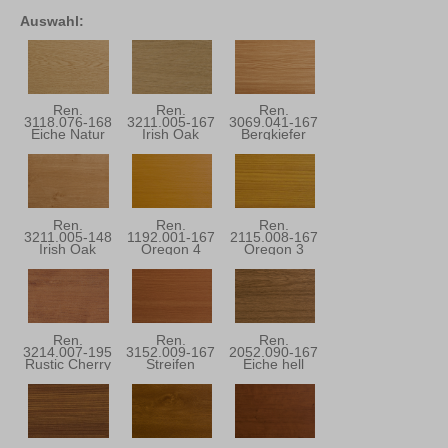
Auswahl:
Ren.
Ren.
Ren.
3118.076-168
3211.005-167
3069.041-167
Eiche Natur
Irish Oak
Bergkiefer
Ren.
Ren.
Ren.
3211.005-148
1192.001-167
2115.008-167
Irish Oak
Oregon 4
Oregon 3
Ren.
Ren.
Ren.
3214.007-195
3152.009-167
2052.090-167
Rustic Cherry
Streifen
Eiche hell
Douglasie