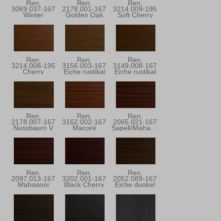
Ren.
Ren.
Ren.
3069.037-167
2178.001-167
3214.009-195
Winter
Golden Oak
Soft Cherry
Douglasie
Ren.
Ren.
Ren.
3214.008-195
3156.003-167
3149.008-167
Cherry
Eiche rustikal
Eiche rustikal
Blossom
Ren.
Ren.
Ren.
2178.007-167
3162.002-167
2065.021-167
Nussbaum V
Macoré
Sapeli/Mahagoni
Ren.
Ren.
Ren.
2097.013-167
3202.001-167
2052.089-167
Mahagoni
Black Cherry
Eiche dunkel