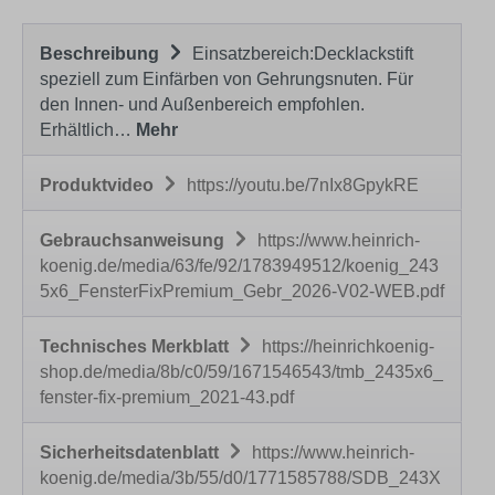
Beschreibung
Einsatzbereich:Decklackstift
speziell zum Einfärben von Gehrungsnuten. Für
den Innen- und Außenbereich empfohlen.
Erhältlich…
Mehr
Produktvideo
https://youtu.be/7nIx8GpykRE
Gebrauchsanweisung
https://www.heinrich-
koenig.de/media/63/fe/92/1783949512/koenig_243
5x6_FensterFixPremium_Gebr_2026-V02-WEB.pdf
Technisches Merkblatt
https://heinrichkoenig-
shop.de/media/8b/c0/59/1671546543/tmb_2435x6_
fenster-fix-premium_2021-43.pdf
Sicherheitsdatenblatt
https://www.heinrich-
koenig.de/media/3b/55/d0/1771585788/SDB_243X