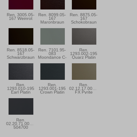
Ren. 3005.05-
Ren. 8099.05-
Ren. 8875.05-
167 Weinrot
167
167
Maronbraun
Schokobraun
Ren. 8518.05-
Ren. 7101.95-
Ren.
167
083
1293.002-195
Schwarzbraun
Moondance C-
Quarz Platin
31
Ren.
Ren.
Ren.
1293.010-195
1293.001-195
02.12.17.000001
Earl Platin
Crown Platin
FX Pyrite
Ren.
02.20.71.000001-
504700
Anthrazitgrau
Ulti-Matt