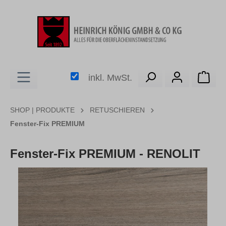
alt springen
Ware
inkl. MwSt.
SHOP | PRODUKTE
RETUSCHIEREN
Fenster-Fix PREMIUM
Fenster-Fix PREMIUM - RENOLIT
Bildergalerie überspringen