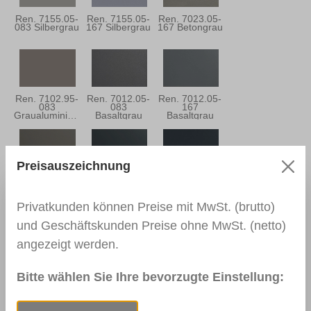
Ren. 7155.05-
Ren. 7155.05-
Ren. 7023.05-
083 Silbergrau
167 Silbergrau
167 Betongrau
Ren. 7102.95-
Ren. 7012.05-
Ren. 7012.05-
083
083
167
Graualuminium
Basaltgrau
Basaltgrau
Preisauszeichnung
Ren. 7039.05-
Ren. 7016.05-
Ren. 7016.05-
167
083
167
Quarzgrau
Anthrazitgrau
Anthrazitgrau
Privatkunden können Preise mit MwSt. (brutto)
und Geschäftskunden Preise ohne MwSt. (netto)
angezeigt werden.
Ren. 7021.05-
Ren. 5004.05-
Ren. 7015.05-
083
167
083
Schwarzgrau
Monumentblau
Schiefergrau
Bitte wählen Sie Ihre bevorzugte Einstellung: