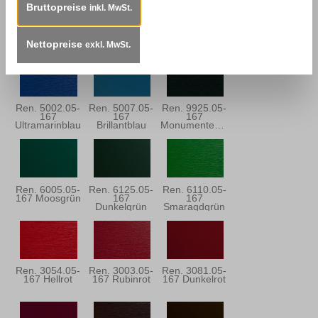
Bruttopreise
inkl. MwSt.
Ren. 5150.05-
Ren. 5013.05-
Ren. 5030.05-
167 Stahlblau
167
167
Dunkelblau
Dunkelblau
Nettopreise
exkl. MwSt.
Ren. 5002.05-
Ren. 5007.05-
Ren. 9925.05-
167
167
167
Ultramarinblau
Brillantblau
Monumentengrün
Ren. 6005.05-
Ren. 6125.05-
Ren. 6110.05-
167 Moosgrün
167
167
Dunkelgrün
Smaragdgrün
Ren. 3054.05-
Ren. 3003.05-
Ren. 3081.05-
167 Hellrot
167 Rubinrot
167 Dunkelrot