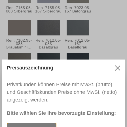
Ren. 7155.05-
Ren. 7155.05-
Ren. 7023.05-
083 Silbergrau
167 Silbergrau
167 Betongrau
Ren. 7102.95-
Ren. 7012.05-
Ren. 7012.05-
083
083
167
Graualuminium
Basaltgrau
Basaltgrau
Preisauszeichnung
Ren. 7039.05-
Ren. 7016.05-
Ren. 7016.05-
167
083
167
Quarzgrau
Anthrazitgrau
Anthrazitgrau
Privatkunden können Preise mit MwSt. (brutto)
und Geschäftskunden Preise ohne MwSt. (netto)
angezeigt werden.
Ren. 7021.05-
Ren. 5004.05-
Ren. 7015.05-
083
167
083
Schwarzgrau
Monumentblau
Schiefergrau
Bitte wählen Sie Ihre bevorzugte Einstellung: