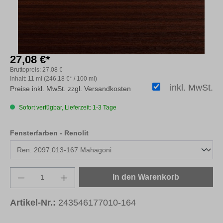
27,08 €*
Bruttopreis:
27,08 €
Inhalt:
11 ml
(246,18 €* / 100 ml)
inkl. MwSt.
Preise inkl. MwSt. zzgl. Versandkosten
Sofort verfügbar, Lieferzeit: 1-3 Tage
auswählen
Fensterfarben - Renolit
Produkt Anzahl: Gib den gewünschten Wert e
In den Warenkorb
Artikel-Nr.:
243546177010-164