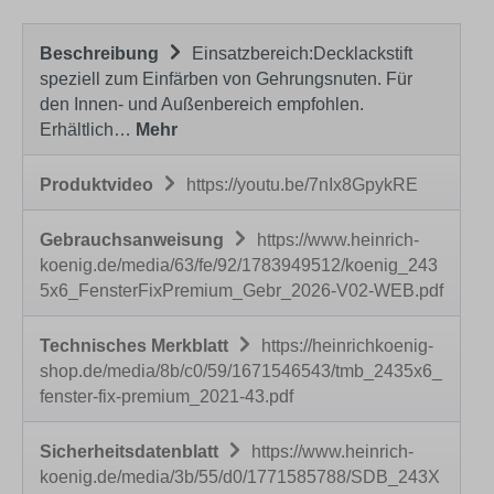
Beschreibung
Einsatzbereich:Decklackstift
speziell zum Einfärben von Gehrungsnuten. Für
den Innen- und Außenbereich empfohlen.
Erhältlich…
Mehr
Produktvideo
https://youtu.be/7nIx8GpykRE
Gebrauchsanweisung
https://www.heinrich-
koenig.de/media/63/fe/92/1783949512/koenig_243
5x6_FensterFixPremium_Gebr_2026-V02-WEB.pdf
Technisches Merkblatt
https://heinrichkoenig-
shop.de/media/8b/c0/59/1671546543/tmb_2435x6_
fenster-fix-premium_2021-43.pdf
Sicherheitsdatenblatt
https://www.heinrich-
koenig.de/media/3b/55/d0/1771585788/SDB_243X