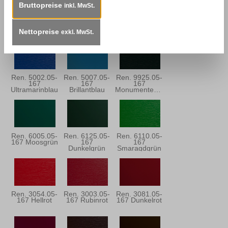
Bruttopreise
inkl. MwSt.
Ren. 5150.05-
Ren. 5013.05-
Ren. 5030.05-
167 Stahlblau
167
167
Dunkelblau
Dunkelblau
Nettopreise
exkl. MwSt.
Ren. 5002.05-
Ren. 5007.05-
Ren. 9925.05-
167
167
167
Ultramarinblau
Brillantblau
Monumentengrün
Ren. 6005.05-
Ren. 6125.05-
Ren. 6110.05-
167 Moosgrün
167
167
Dunkelgrün
Smaragdgrün
Ren. 3054.05-
Ren. 3003.05-
Ren. 3081.05-
167 Hellrot
167 Rubinrot
167 Dunkelrot