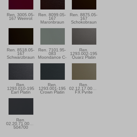
Ren. 3005.05-
Ren. 8099.05-
Ren. 8875.05-
167 Weinrot
167
167
Maronbraun
Schokobraun
Ren. 8518.05-
Ren. 7101.95-
Ren.
167
083
1293.002-195
Schwarzbraun
Moondance C-
Quarz Platin
31
Ren.
Ren.
Ren.
1293.010-195
1293.001-195
02.12.17.000001
Earl Platin
Crown Platin
FX Pyrite
Ren.
02.20.71.000001-
504700
Anthrazitgrau
Ulti-Matt