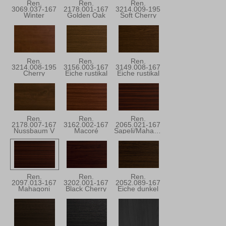
Ren.
Ren.
Ren.
3069.037-167
2178.001-167
3214.009-195
Winter
Golden Oak
Soft Cherry
Douglasie
Ren.
Ren.
Ren.
3214.008-195
3156.003-167
3149.008-167
Cherry
Eiche rustikal
Eiche rustikal
Blossom
Ren.
Ren.
Ren.
2178.007-167
3162.002-167
2065.021-167
Nussbaum V
Macoré
Sapeli/Mahagoni
Ren.
Ren.
Ren.
2097.013-167
3202.001-167
2052.089-167
Mahagoni
Black Cherry
Eiche dunkel