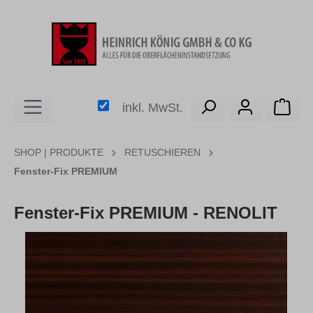
alt springen
Ware
inkl. MwSt.
SHOP | PRODUKTE
RETUSCHIEREN
Fenster-Fix PREMIUM
Fenster-Fix PREMIUM - RENOLIT
Bildergalerie überspringen