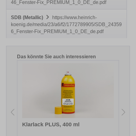
46_Fenster-Fix_PREMIUM_1_0_DE_de.pdf
SDB (Metallic)
https://www.heinrich-
koenig.de/media/23/a6/f2/1772789905/SDB_24359
6_Fenster-Fix_PREMIUM_1_0_DE_de.pdf
Produktgalerie überspringen
Das könnte Sie auch interessieren
Klarlack PLUS, 400 ml
S