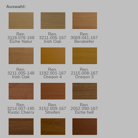
Auswahl:
Ren.
Ren.
Ren.
3118.076-168
3211.005-167
3069.041-167
Eiche Natur
Irish Oak
Bergkiefer
Ren.
Ren.
Ren.
3211.005-148
1192.001-167
2115.008-167
Irish Oak
Oregon 4
Oregon 3
Ren.
Ren.
Ren.
3214.007-195
3152.009-167
2052.090-167
Rustic Cherry
Streifen
Eiche hell
Douglasie