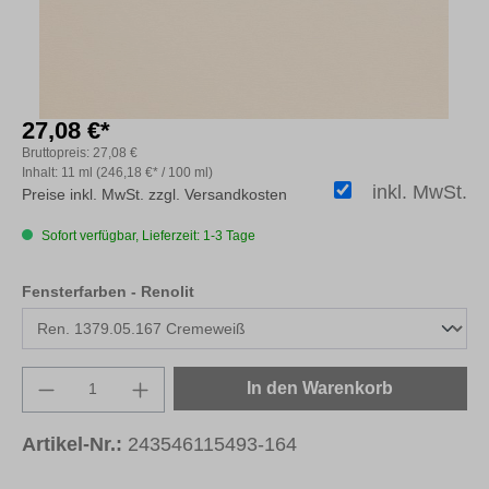
27,08 €*
Bruttopreis:
27,08 €
Inhalt:
11 ml
(246,18 €* / 100 ml)
inkl. MwSt.
Preise inkl. MwSt. zzgl. Versandkosten
Sofort verfügbar, Lieferzeit: 1-3 Tage
auswählen
Fensterfarben - Renolit
Produkt Anzahl: Gib den gewünschten Wert e
In den Warenkorb
Artikel-Nr.:
243546115493-164