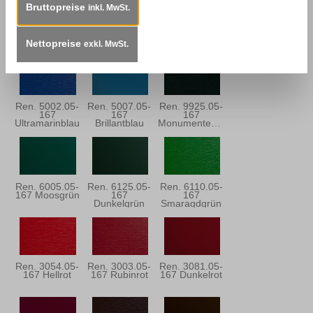
Bruttopreise
inkl. MwSt.
Ren. 5150.05-
Ren. 5013.05-
Ren. 5030.05-
167 Stahlblau
167
167
Dunkelblau
Dunkelblau
Nettopreise
exkl. MwSt.
Ren. 5002.05-
Ren. 5007.05-
Ren. 9925.05-
167
167
167
Ultramarinblau
Brillantblau
Monumentengrün
Ren. 6005.05-
Ren. 6125.05-
Ren. 6110.05-
167 Moosgrün
167
167
Dunkelgrün
Smaragdgrün
Ren. 3054.05-
Ren. 3003.05-
Ren. 3081.05-
167 Hellrot
167 Rubinrot
167 Dunkelrot