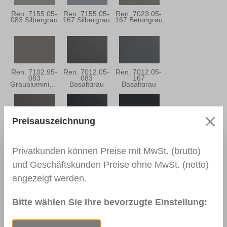
Ren. 7155.05-
Ren. 7155.05-
Ren. 7023.05-
083 Silbergrau
167 Silbergrau
167 Betongrau
Ren. 7102.95-
Ren. 7012.05-
Ren. 7012.05-
083
083
167
Graualuminium
Basaltgrau
Basaltgrau
Preisauszeichnung
Ren. 7039.05-
Ren. 7016.05-
Ren. 7016.05-
167
083
167
Quarzgrau
Anthrazitgrau
Anthrazitgrau
Privatkunden können Preise mit MwSt. (brutto)
und Geschäftskunden Preise ohne MwSt. (netto)
angezeigt werden.
Ren. 7021.05-
Ren. 5004.05-
Ren. 7015.05-
083
167
083
Schwarzgrau
Monumentblau
Schiefergrau
Bitte wählen Sie Ihre bevorzugte Einstellung: