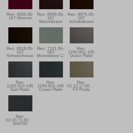
Ren. 3005.05-
Ren. 8099.05-
Ren. 8875.05-
167 Weinrot
167
167
Maronbraun
Schokobraun
Ren. 8518.05-
Ren. 7101.95-
Ren.
167
083
1293.002-195
Schwarzbraun
Moondance C-
Quarz Platin
31
Ren.
Ren.
Ren.
1293.010-195
1293.001-195
02.12.17.000001
Earl Platin
Crown Platin
FX Pyrite
Ren.
02.20.71.000001-
504700
Anthrazitgrau
Ulti-Matt