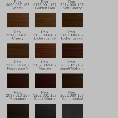
Ren.
Ren.
Ren.
3069.037-167
2178.001-167
3214.009-195
Winter
Golden Oak
Soft Cherry
Douglasie
Ren.
Ren.
Ren.
3214.008-195
3156.003-167
3149.008-167
Cherry
Eiche rustikal
Eiche rustikal
Blossom
Ren.
Ren.
Ren.
2178.007-167
3162.002-167
2065.021-167
Nussbaum V
Macoré
Sapeli/Mahagoni
Ren.
Ren.
Ren.
2097.013-167
3202.001-167
2052.089-167
Mahagoni
Black Cherry
Eiche dunkel