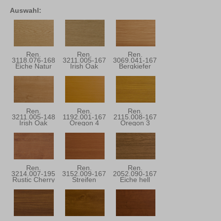
Auswahl:
Ren.
Ren.
Ren.
3118.076-168
3211.005-167
3069.041-167
Eiche Natur
Irish Oak
Bergkiefer
Ren.
Ren.
Ren.
3211.005-148
1192.001-167
2115.008-167
Irish Oak
Oregon 4
Oregon 3
Ren.
Ren.
Ren.
3214.007-195
3152.009-167
2052.090-167
Rustic Cherry
Streifen
Eiche hell
Douglasie