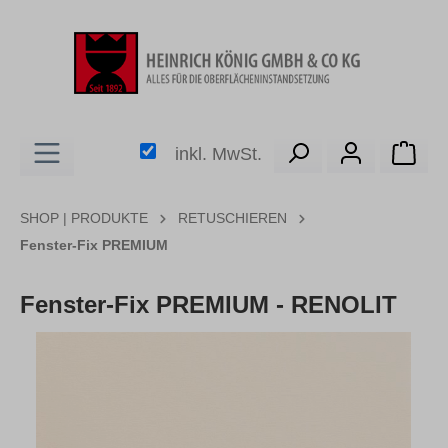
alt springen
Ware
inkl. MwSt.
SHOP | PRODUKTE
RETUSCHIEREN
Fenster-Fix PREMIUM
Fenster-Fix PREMIUM - RENOLIT
Bildergalerie überspringen