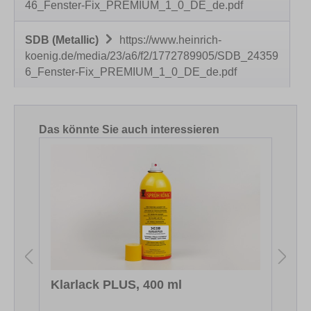
46_Fenster-Fix_PREMIUM_1_0_DE_de.pdf
SDB (Metallic)
https://www.heinrich-
koenig.de/media/23/a6/f2/1772789905/SDB_24359
6_Fenster-Fix_PREMIUM_1_0_DE_de.pdf
Produktgalerie überspringen
Das könnte Sie auch interessieren
Klarlack PLUS, 400 ml
S