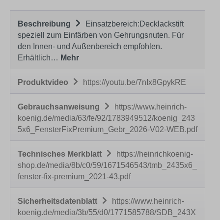
Beschreibung
Einsatzbereich:Decklackstift
speziell zum Einfärben von Gehrungsnuten. Für
den Innen- und Außenbereich empfohlen.
Erhältlich…
Mehr
Produktvideo
https://youtu.be/7nIx8GpykRE
Gebrauchsanweisung
https://www.heinrich-
koenig.de/media/63/fe/92/1783949512/koenig_243
5x6_FensterFixPremium_Gebr_2026-V02-WEB.pdf
Technisches Merkblatt
https://heinrichkoenig-
shop.de/media/8b/c0/59/1671546543/tmb_2435x6_
fenster-fix-premium_2021-43.pdf
Sicherheitsdatenblatt
https://www.heinrich-
koenig.de/media/3b/55/d0/1771585788/SDB_243X