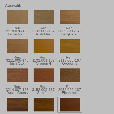
Auswahl:
Ren.
Ren.
Ren.
3118.076-168
3211.005-167
3069.041-167
Eiche Natur
Irish Oak
Bergkiefer
Ren.
Ren.
Ren.
3211.005-148
1192.001-167
2115.008-167
Irish Oak
Oregon 4
Oregon 3
Ren.
Ren.
Ren.
3214.007-195
3152.009-167
2052.090-167
Rustic Cherry
Streifen
Eiche hell
Douglasie