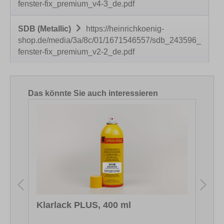
fenster-fix_premium_v4-3_de.pdf
SDB (Metallic)
https://heinrichkoenig-
shop.de/media/3a/8c/01/1671546557/sdb_243596_
fenster-fix_premium_v2-2_de.pdf
Produktgalerie überspringen
Das könnte Sie auch interessieren
Klarlack PLUS, 400 ml
S