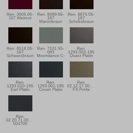
Ren. 3005.05-
Ren. 8099.05-
Ren. 8875.05-
167 Weinrot
167
167
Maronbraun
Schokobraun
Ren. 8518.05-
Ren. 7101.95-
Ren.
167
083
1293.002-195
Schwarzbraun
Moondance C-
Quarz Platin
31
Ren.
Ren.
Ren.
1293.010-195
1293.001-195
02.12.17.000001
Earl Platin
Crown Platin
FX Pyrite
Ren.
02.20.71.000001-
504700
Anthrazitgrau
Ulti-Matt