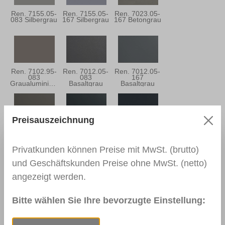
Ren. 7155.05-
Ren. 7155.05-
Ren. 7023.05-
083 Silbergrau
167 Silbergrau
167 Betongrau
Ren. 7102.95-
Ren. 7012.05-
Ren. 7012.05-
083
083
167
Graualuminium
Basaltgrau
Basaltgrau
Preisauszeichnung
Ren. 7039.05-
Ren. 7016.05-
Ren. 7016.05-
167
083
167
Quarzgrau
Anthrazitgrau
Anthrazitgrau
Privatkunden können Preise mit MwSt. (brutto)
und Geschäftskunden Preise ohne MwSt. (netto)
angezeigt werden.
Ren. 7021.05-
Ren. 5004.05-
Ren. 7015.05-
083
167
083
Schwarzgrau
Monumentblau
Schiefergrau
Bitte wählen Sie Ihre bevorzugte Einstellung: