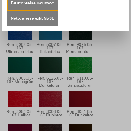
Bruttopreise
inkl. MwSt.
Ren. 5150.05-
Ren. 5013.05-
Ren. 5030.05-
167 Stahlblau
167
167
Dunkelblau
Dunkelblau
Nettopreise
exkl. MwSt.
Ren. 5002.05-
Ren. 5007.05-
Ren. 9925.05-
167
167
167
Ultramarinblau
Brillantblau
Monumentengrün
Ren. 6005.05-
Ren. 6125.05-
Ren. 6110.05-
167 Moosgrün
167
167
Dunkelgrün
Smaragdgrün
Ren. 3054.05-
Ren. 3003.05-
Ren. 3081.05-
167 Hellrot
167 Rubinrot
167 Dunkelrot