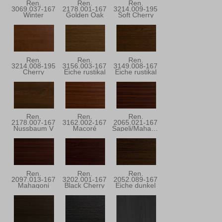
Ren.
Ren.
Ren.
3069.037-167
2178.001-167
3214.009-195
Winter
Golden Oak
Soft Cherry
Douglasie
Ren.
Ren.
Ren.
3214.008-195
3156.003-167
3149.008-167
Cherry
Eiche rustikal
Eiche rustikal
Blossom
Ren.
Ren.
Ren.
2178.007-167
3162.002-167
2065.021-167
Nussbaum V
Macoré
Sapeli/Mahagoni
Ren.
Ren.
Ren.
2097.013-167
3202.001-167
2052.089-167
Mahagoni
Black Cherry
Eiche dunkel