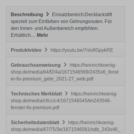
Beschreibung
Einsatzbereich:Decklackstift
speziell zum Einfärben von Gehrungsnuten. Für
den Innen- und Außenbereich empfohlen.
Erhältlich…
Mehr
Produktvideo
https://youtu.be/7nIx8GpykRE
Gebrauchsanweisung
https://heinrichkoenig-
shop.de/media/b4/f2/4a/1671546569/2435x6_fenst
er-fix-premium_gebr_2021-27_web.pdf
Technisches Merkblatt
https://heinrichkoenig-
shop.de/media/cf/cc/c4/1671546545/tm243546-
fenster-fix-premium.pdf
Sicherheitsdatenblatt
https://heinrichkoenig-
shop.de/media/67/75/3e/1671546561/sdb_243x46_