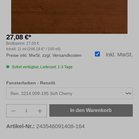
27,08 €*
Bruttopreis:
27,08 €
Inhalt:
11 ml
(246,18 €* / 100 ml)
inkl. MwSt.
Preise inkl. MwSt. zzgl. Versandkosten
Sofort verfügbar, Lieferzeit: 1-3 Tage
auswählen
Fensterfarben - Renolit
Produkt Anzahl: Gib den gewünschten Wert e
In den Warenkorb
Artikel-Nr.:
243546091408-164