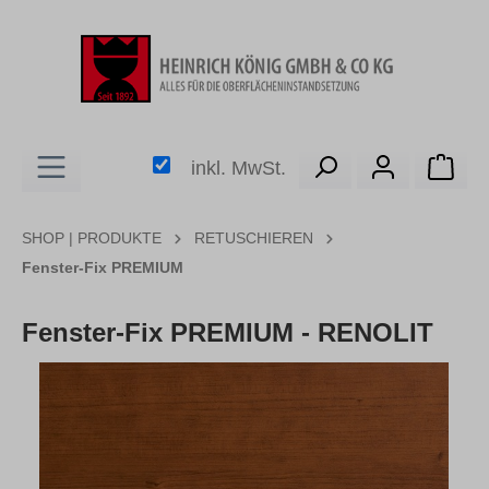
alt springen
Ware
inkl. MwSt.
SHOP | PRODUKTE
RETUSCHIEREN
Fenster-Fix PREMIUM
Fenster-Fix PREMIUM - RENOLIT
Bildergalerie überspringen