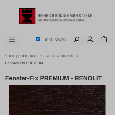
alt springen
Ware
inkl. MwSt.
SHOP | PRODUKTE
RETUSCHIEREN
Fenster-Fix PREMIUM
Fenster-Fix PREMIUM - RENOLIT
Bildergalerie überspringen