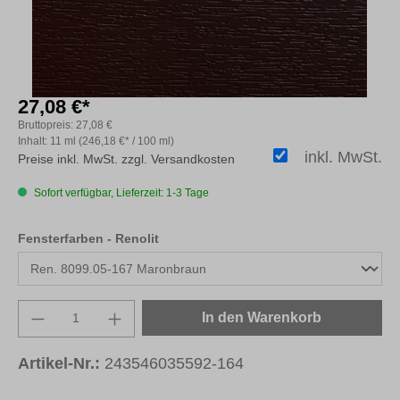
27,08 €*
Bruttopreis:
27,08 €
Inhalt:
11 ml
(246,18 €* / 100 ml)
inkl. MwSt.
Preise inkl. MwSt. zzgl. Versandkosten
Sofort verfügbar, Lieferzeit: 1-3 Tage
auswählen
Fensterfarben - Renolit
Produkt Anzahl: Gib den gewünschten Wert e
In den Warenkorb
Artikel-Nr.:
243546035592-164