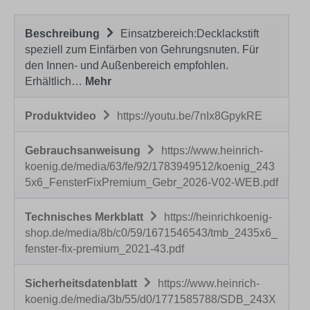
Beschreibung
Einsatzbereich:Decklackstift
speziell zum Einfärben von Gehrungsnuten. Für
den Innen- und Außenbereich empfohlen.
Erhältlich…
Mehr
Produktvideo
https://youtu.be/7nIx8GpykRE
Gebrauchsanweisung
https://www.heinrich-
koenig.de/media/63/fe/92/1783949512/koenig_243
5x6_FensterFixPremium_Gebr_2026-V02-WEB.pdf
Technisches Merkblatt
https://heinrichkoenig-
shop.de/media/8b/c0/59/1671546543/tmb_2435x6_
fenster-fix-premium_2021-43.pdf
Sicherheitsdatenblatt
https://www.heinrich-
koenig.de/media/3b/55/d0/1771585788/SDB_243X