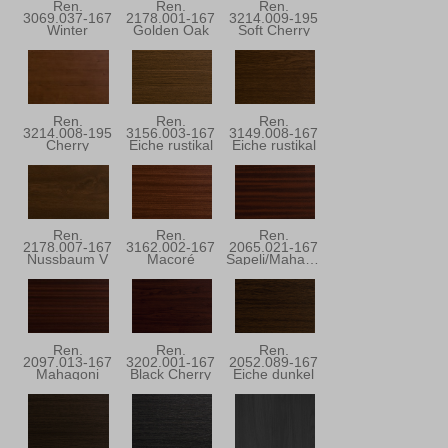
Ren.
Ren.
Ren.
3069.037-167
2178.001-167
3214.009-195
Winter
Golden Oak
Soft Cherry
Douglasie
Ren.
Ren.
Ren.
3214.008-195
3156.003-167
3149.008-167
Cherry
Eiche rustikal
Eiche rustikal
Blossom
Ren.
Ren.
Ren.
2178.007-167
3162.002-167
2065.021-167
Nussbaum V
Macoré
Sapeli/Mahagoni
Ren.
Ren.
Ren.
2097.013-167
3202.001-167
2052.089-167
Mahagoni
Black Cherry
Eiche dunkel