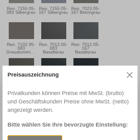
Ren. 7155.05-
Ren. 7155.05-
Ren. 7023.05-
083 Silbergrau
167 Silbergrau
167 Betongrau
Ren. 7102.95-
Ren. 7012.05-
Ren. 7012.05-
083
083
167
Graualuminium
Basaltgrau
Basaltgrau
Preisauszeichnung
Ren. 7039.05-
Ren. 7016.05-
Ren. 7016.05-
167
083
167
Quarzgrau
Anthrazitgrau
Anthrazitgrau
Privatkunden können Preise mit MwSt. (brutto)
und Geschäftskunden Preise ohne MwSt. (netto)
angezeigt werden.
Ren. 7021.05-
Ren. 5004.05-
Ren. 7015.05-
083
167
083
Schwarzgrau
Monumentblau
Schiefergrau
Bitte wählen Sie Ihre bevorzugte Einstellung: