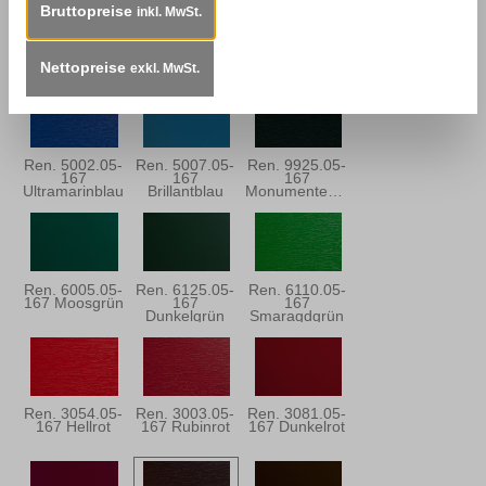
Bruttopreise
inkl. MwSt.
Ren. 5150.05-
Ren. 5013.05-
Ren. 5030.05-
167 Stahlblau
167
167
Dunkelblau
Dunkelblau
Nettopreise
exkl. MwSt.
Ren. 5002.05-
Ren. 5007.05-
Ren. 9925.05-
167
167
167
Ultramarinblau
Brillantblau
Monumentengrün
Ren. 6005.05-
Ren. 6125.05-
Ren. 6110.05-
167 Moosgrün
167
167
Dunkelgrün
Smaragdgrün
Ren. 3054.05-
Ren. 3003.05-
Ren. 3081.05-
167 Hellrot
167 Rubinrot
167 Dunkelrot