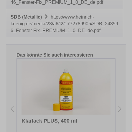
46_Fenster-Fix_PREMIUM_1_0_DE_de.pdf
SDB (Metallic)
https://www.heinrich-
koenig.de/media/23/a6/f2/1772789905/SDB_24359
6_Fenster-Fix_PREMIUM_1_0_DE_de.pdf
Produktgalerie überspringen
Das könnte Sie auch interessieren
Klarlack PLUS, 400 ml
S