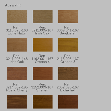
Auswahl:
Ren.
Ren.
Ren.
3118.076-168
3211.005-167
3069.041-167
Eiche Natur
Irish Oak
Bergkiefer
Ren.
Ren.
Ren.
3211.005-148
1192.001-167
2115.008-167
Irish Oak
Oregon 4
Oregon 3
Ren.
Ren.
Ren.
3214.007-195
3152.009-167
2052.090-167
Rustic Cherry
Streifen
Eiche hell
Douglasie