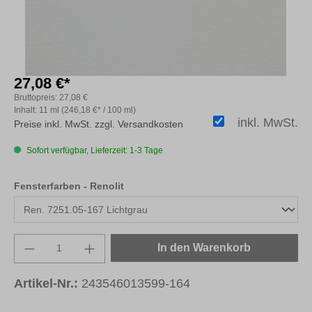
27,08 €*
Bruttopreis:
27,08 €
Inhalt:
11 ml
(246,18 €* / 100 ml)
inkl. MwSt.
Preise inkl. MwSt. zzgl. Versandkosten
Sofort verfügbar, Lieferzeit: 1-3 Tage
auswählen
Fensterfarben - Renolit
Produkt Anzahl: Gib den gewünschten Wert e
In den Warenkorb
Artikel-Nr.:
243546013599-164