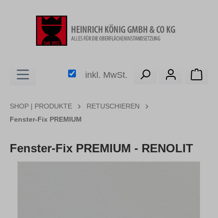
alt springen
Ware
inkl. MwSt.
SHOP | PRODUKTE
RETUSCHIEREN
Fenster-Fix PREMIUM
Fenster-Fix PREMIUM - RENOLIT
Bildergalerie überspringen