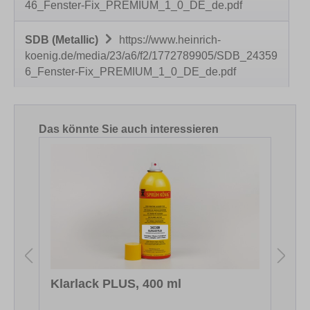
46_Fenster-Fix_PREMIUM_1_0_DE_de.pdf
SDB (Metallic)
https://www.heinrich-
koenig.de/media/23/a6/f2/1772789905/SDB_24359
6_Fenster-Fix_PREMIUM_1_0_DE_de.pdf
Produktgalerie überspringen
Das könnte Sie auch interessieren
Klarlack PLUS, 400 ml
S