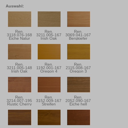
Auswahl:
Ren.
Ren.
Ren.
3118.076-168
3211.005-167
3069.041-167
Eiche Natur
Irish Oak
Bergkiefer
Ren.
Ren.
Ren.
3211.005-148
1192.001-167
2115.008-167
Irish Oak
Oregon 4
Oregon 3
Ren.
Ren.
Ren.
3214.007-195
3152.009-167
2052.090-167
Rustic Cherry
Streifen
Eiche hell
Douglasie