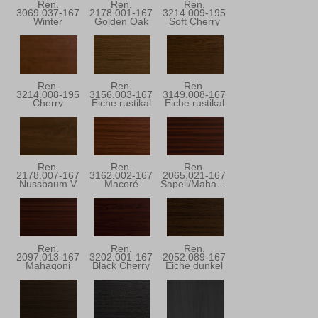
Ren.
Ren.
Ren.
3069.037-167
2178.001-167
3214.009-195
Winter
Golden Oak
Soft Cherry
Douglasie
Ren.
Ren.
Ren.
3214.008-195
3156.003-167
3149.008-167
Cherry
Eiche rustikal
Eiche rustikal
Blossom
Ren.
Ren.
Ren.
2178.007-167
3162.002-167
2065.021-167
Nussbaum V
Macoré
Sapeli/Mahagoni
Ren.
Ren.
Ren.
2097.013-167
3202.001-167
2052.089-167
Mahagoni
Black Cherry
Eiche dunkel