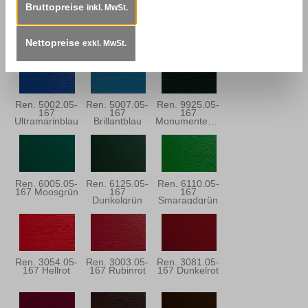
Bruttopreise
inkl. MwSt.
Ren. 5150.05-
Ren. 5013.05-
Ren. 5030.05-
167 Stahlblau
167
167
Dunkelblau
Dunkelblau
Nettopreise
exkl. MwSt.
Ren. 5002.05-
Ren. 5007.05-
Ren. 9925.05-
167
167
167
Ultramarinblau
Brillantblau
Monumentengrün
Ren. 6005.05-
Ren. 6125.05-
Ren. 6110.05-
167 Moosgrün
167
167
Dunkelgrün
Smaragdgrün
Ren. 3054.05-
Ren. 3003.05-
Ren. 3081.05-
167 Hellrot
167 Rubinrot
167 Dunkelrot