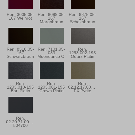
Ren. 3005.05-
Ren. 8099.05-
Ren. 8875.05-
167 Weinrot
167
167
Maronbraun
Schokobraun
Ren. 8518.05-
Ren. 7101.95-
Ren.
167
083
1293.002-195
Schwarzbraun
Moondance C-
Quarz Platin
31
Ren.
Ren.
Ren.
1293.010-195
1293.001-195
02.12.17.000001
Earl Platin
Crown Platin
FX Pyrite
Ren.
02.20.71.000001-
504700
Anthrazitgrau
Ulti-Matt