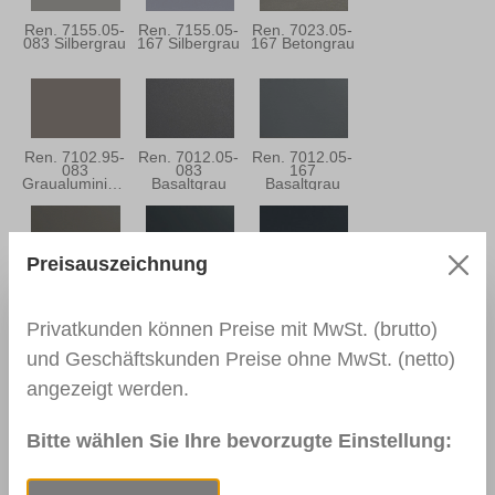
Ren. 7155.05-
Ren. 7155.05-
Ren. 7023.05-
083 Silbergrau
167 Silbergrau
167 Betongrau
Ren. 7102.95-
Ren. 7012.05-
Ren. 7012.05-
083
083
167
Graualuminium
Basaltgrau
Basaltgrau
Preisauszeichnung
Ren. 7039.05-
Ren. 7016.05-
Ren. 7016.05-
167
083
167
Quarzgrau
Anthrazitgrau
Anthrazitgrau
Privatkunden können Preise mit MwSt. (brutto)
und Geschäftskunden Preise ohne MwSt. (netto)
angezeigt werden.
Ren. 7021.05-
Ren. 5004.05-
Ren. 7015.05-
083
167
083
Schwarzgrau
Monumentblau
Schiefergrau
Bitte wählen Sie Ihre bevorzugte Einstellung: