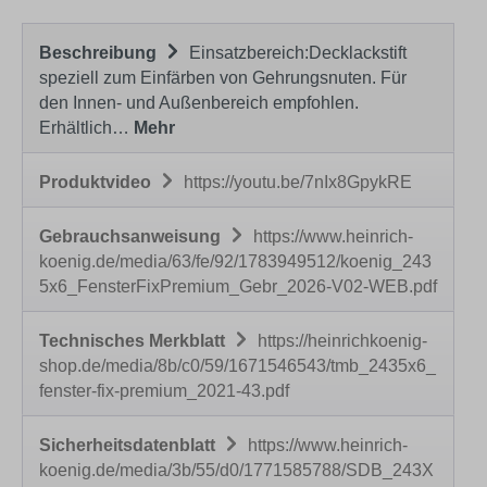
Beschreibung
Einsatzbereich:Decklackstift
speziell zum Einfärben von Gehrungsnuten. Für
den Innen- und Außenbereich empfohlen.
Erhältlich…
Mehr
Produktvideo
https://youtu.be/7nIx8GpykRE
Gebrauchsanweisung
https://www.heinrich-
koenig.de/media/63/fe/92/1783949512/koenig_243
5x6_FensterFixPremium_Gebr_2026-V02-WEB.pdf
Technisches Merkblatt
https://heinrichkoenig-
shop.de/media/8b/c0/59/1671546543/tmb_2435x6_
fenster-fix-premium_2021-43.pdf
Sicherheitsdatenblatt
https://www.heinrich-
koenig.de/media/3b/55/d0/1771585788/SDB_243X