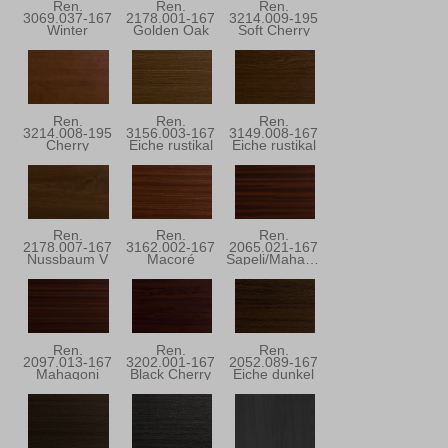
Ren.
Ren.
Ren.
3069.037-167
2178.001-167
3214.009-195
Winter
Golden Oak
Soft Cherry
Douglasie
Ren.
Ren.
Ren.
3214.008-195
3156.003-167
3149.008-167
Cherry
Eiche rustikal
Eiche rustikal
Blossom
Ren.
Ren.
Ren.
2178.007-167
3162.002-167
2065.021-167
Nussbaum V
Macoré
Sapeli/Mahagoni
Ren.
Ren.
Ren.
2097.013-167
3202.001-167
2052.089-167
Mahagoni
Black Cherry
Eiche dunkel