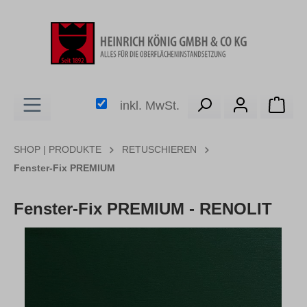
alt springen
Ware
inkl. MwSt.
SHOP | PRODUKTE
RETUSCHIEREN
Fenster-Fix PREMIUM
Fenster-Fix PREMIUM - RENOLIT
Bildergalerie überspringen