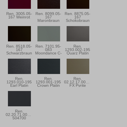
Ren. 3005.05-
Ren. 8099.05-
Ren. 8875.05-
167 Weinrot
167
167
Maronbraun
Schokobraun
Ren. 8518.05-
Ren. 7101.95-
Ren.
167
083
1293.002-195
Schwarzbraun
Moondance C-
Quarz Platin
31
Ren.
Ren.
Ren.
1293.010-195
1293.001-195
02.12.17.000001
Earl Platin
Crown Platin
FX Pyrite
Ren.
02.20.71.000001-
504700
Anthrazitgrau
Ulti-Matt