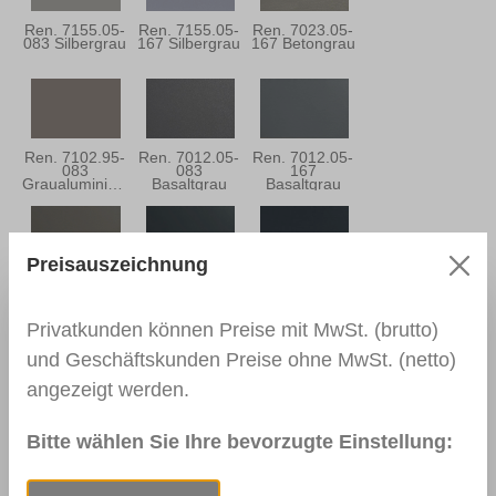
Ren. 7155.05-
Ren. 7155.05-
Ren. 7023.05-
083 Silbergrau
167 Silbergrau
167 Betongrau
Ren. 7102.95-
Ren. 7012.05-
Ren. 7012.05-
083
083
167
Graualuminium
Basaltgrau
Basaltgrau
Preisauszeichnung
Ren. 7039.05-
Ren. 7016.05-
Ren. 7016.05-
167
083
167
Quarzgrau
Anthrazitgrau
Anthrazitgrau
Privatkunden können Preise mit MwSt. (brutto)
und Geschäftskunden Preise ohne MwSt. (netto)
angezeigt werden.
Ren. 7021.05-
Ren. 5004.05-
Ren. 7015.05-
083
167
083
Schwarzgrau
Monumentblau
Schiefergrau
Bitte wählen Sie Ihre bevorzugte Einstellung: