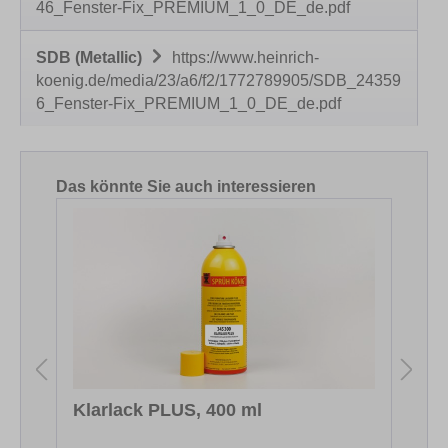
46_Fenster-Fix_PREMIUM_1_0_DE_de.pdf
SDB (Metallic)
https://www.heinrich-
koenig.de/media/23/a6/f2/1772789905/SDB_24359
6_Fenster-Fix_PREMIUM_1_0_DE_de.pdf
Produktgalerie überspringen
Das könnte Sie auch interessieren
Klarlack PLUS, 400 ml
S