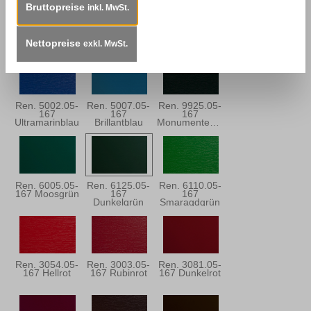
Bruttopreise
inkl. MwSt.
Ren. 5150.05-
Ren. 5013.05-
Ren. 5030.05-
167 Stahlblau
167
167
Dunkelblau
Dunkelblau
Nettopreise
exkl. MwSt.
Ren. 5002.05-
Ren. 5007.05-
Ren. 9925.05-
167
167
167
Ultramarinblau
Brillantblau
Monumentengrün
Ren. 6005.05-
Ren. 6125.05-
Ren. 6110.05-
167 Moosgrün
167
167
Dunkelgrün
Smaragdgrün
Ren. 3054.05-
Ren. 3003.05-
Ren. 3081.05-
167 Hellrot
167 Rubinrot
167 Dunkelrot