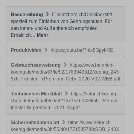
Beschreibung
Einsatzbereich:Decklackstift
speziell zum Einfärben von Gehrungsnuten. Für
den Innen- und Außenbereich empfohlen.
Erhältlich…
Mehr
Produktvideo
https://youtu.be/7nIx8GpykRE
Gebrauchsanweisung
https://www.heinrich-
koenig.de/media/63/fe/92/1783949512/koenig_243
5x6_FensterFixPremium_Gebr_2026-V02-WEB.pdf
Technisches Merkblatt
https://heinrichkoenig-
shop.de/media/8b/c0/59/1671546543/tmb_2435x6_
fenster-fix-premium_2021-43.pdf
Sicherheitsdatenblatt
https://www.heinrich-
koenig.de/media/3b/55/d0/1771585788/SDB_243X