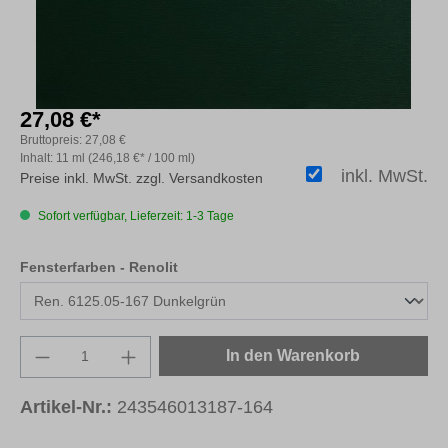
27,08 €*
Bruttopreis:
27,08 €
Inhalt:
11 ml
(246,18 €* / 100 ml)
inkl. MwSt.
Preise inkl. MwSt. zzgl. Versandkosten
Sofort verfügbar, Lieferzeit: 1-3 Tage
auswählen
Fensterfarben - Renolit
Produkt Anzahl: Gib den gewünschten Wert e
In den Warenkorb
Artikel-Nr.:
243546013187-164