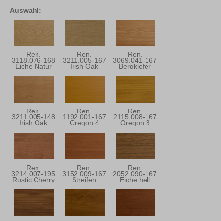
Auswahl:
Ren.
Ren.
Ren.
3118.076-168
3211.005-167
3069.041-167
Eiche Natur
Irish Oak
Bergkiefer
Ren.
Ren.
Ren.
3211.005-148
1192.001-167
2115.008-167
Irish Oak
Oregon 4
Oregon 3
Ren.
Ren.
Ren.
3214.007-195
3152.009-167
2052.090-167
Rustic Cherry
Streifen
Eiche hell
Douglasie