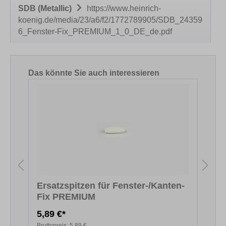
SDB (Metallic)
https://www.heinrich-
koenig.de/media/23/a6/f2/1772789905/SDB_24359
6_Fenster-Fix_PREMIUM_1_0_DE_de.pdf
Produktgalerie überspringen
Das könnte Sie auch interessieren
Ersatzspitzen für Fenster-/Kanten-
Fix PREMIUM
F
5,89 €*
5
Bruttopreis:
5,89 €
B