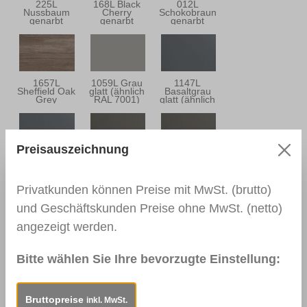
225L
168L Black
012L
Nussbaum
Cherry
Schokobraun
genarbt
genarbt
genarbt
(ähnlich RAL
8022)
1657L
1059L Grau
1147L
Sheffield Oak
glatt (ähnlich
Basaltgrau
Grey
RAL 7001)
glatt (ähnlich
RAL 7012)
Preisauszeichnung
134L
926L
1014L
Basaltgrau
Quarzgrau
Quarzgrau
genarbt
glatt (ähnlich
genarbt
(ähnlich RAL
RAL 7039)
(ähnlich RAL
Privatkunden können Preise mit MwSt. (brutto)
7012)
7039)
und Geschäftskunden Preise ohne MwSt. (netto)
angezeigt werden.
1233L
930L
4443
Schiefergrau
Anthrazitgrau
Anthrazitgrau
glatt (ähnlich
glatt (ähnlich
genarbt
Bitte wählen Sie Ihre bevorzugte Einstellung:
RAL 7015)
RAL 7016)
(ähnlich RAL
7016)
Bruttopreise
inkl. MwSt.