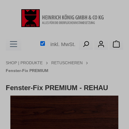
alt springen
Ware
inkl. MwSt.
SHOP | PRODUKTE
RETUSCHIEREN
Fenster-Fix PREMIUM
Fenster-Fix PREMIUM - REHAU
Bildergalerie überspringen