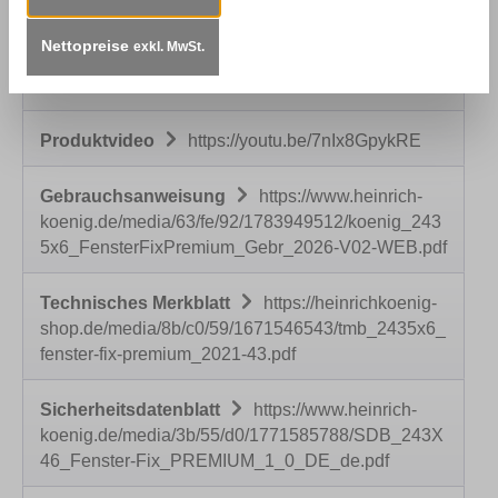
Beschreibung
Einsatzbereich:Decklackstift
speziell zum Einfärben von Gehrungsnuten. Für
Nettopreise
exkl. MwSt.
den Innen- und Außenbereich empfohlen.
Erhältlich…
Mehr
Produktvideo
https://youtu.be/7nIx8GpykRE
Gebrauchsanweisung
https://www.heinrich-
koenig.de/media/63/fe/92/1783949512/koenig_243
5x6_FensterFixPremium_Gebr_2026-V02-WEB.pdf
Technisches Merkblatt
https://heinrichkoenig-
shop.de/media/8b/c0/59/1671546543/tmb_2435x6_
fenster-fix-premium_2021-43.pdf
Sicherheitsdatenblatt
https://www.heinrich-
koenig.de/media/3b/55/d0/1771585788/SDB_243X
46_Fenster-Fix_PREMIUM_1_0_DE_de.pdf