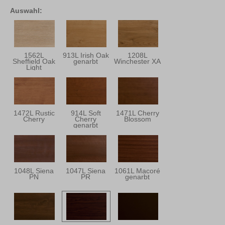
Auswahl:
1562L
913L Irish Oak
1208L
Sheffield Oak
genarbt
Winchester XA
Light
1472L Rustic
914L Soft
1471L Cherry
Cherry
Cherry
Blossom
genarbt
1048L Siena
1047L Siena
1061L Macoré
PN
PR
genarbt