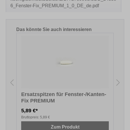
6_Fenster-Fix_PREMIUM_1_0_DE_de.pdf
Produktgalerie überspringen
Das könnte Sie auch interessieren
Ersatzspitzen für Fenster-/Kanten-
Fix PREMIUM
F
5,89 €*
5
Bruttopreis:
5,89 €
B
Zum Produkt