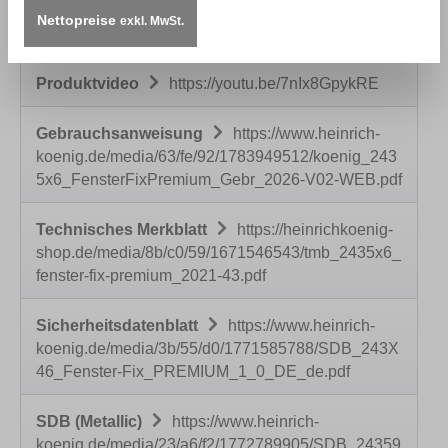
den Innen- und Außenbereich empfohlen.
Nettopreise
exkl. MwSt.
Erhältlich…
Mehr
Produktvideo
https://youtu.be/7nIx8GpykRE
Gebrauchsanweisung
https://www.heinrich-
koenig.de/media/63/fe/92/1783949512/koenig_243
5x6_FensterFixPremium_Gebr_2026-V02-WEB.pdf
Technisches Merkblatt
https://heinrichkoenig-
shop.de/media/8b/c0/59/1671546543/tmb_2435x6_
fenster-fix-premium_2021-43.pdf
Sicherheitsdatenblatt
https://www.heinrich-
koenig.de/media/3b/55/d0/1771585788/SDB_243X
46_Fenster-Fix_PREMIUM_1_0_DE_de.pdf
SDB (Metallic)
https://www.heinrich-
koenig.de/media/23/a6/f2/1772789905/SDB_24359