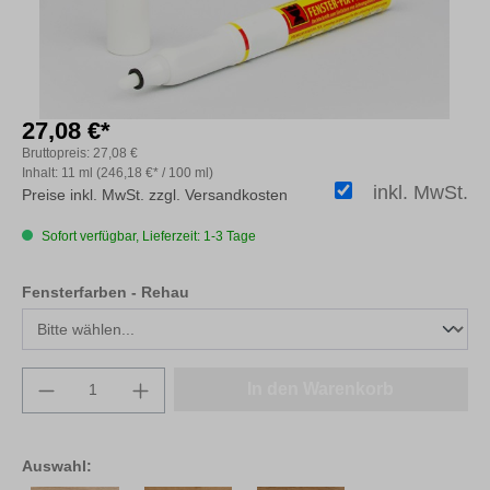
27,08 €*
Bruttopreis:
27,08 €
Inhalt:
11 ml
(246,18 €* / 100 ml)
inkl. MwSt.
Preise inkl. MwSt. zzgl. Versandkosten
Sofort verfügbar, Lieferzeit: 1-3 Tage
auswählen
Fensterfarben - Rehau
Produkt Anzahl: Gib den gewünschten Wert e
In den Warenkorb
Auswahl: