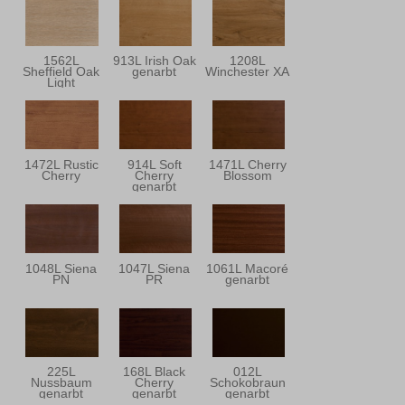
1562L
913L Irish Oak
1208L
Sheffield Oak
genarbt
Winchester XA
Light
1472L Rustic
914L Soft
1471L Cherry
Cherry
Cherry
Blossom
genarbt
1048L Siena
1047L Siena
1061L Macoré
PN
PR
genarbt
225L
168L Black
012L
Nussbaum
Cherry
Schokobraun
genarbt
genarbt
genarbt
(ähnlich RAL