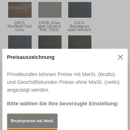
8022)
1657L
1059L Grau
1147L
Sheffield Oak
glatt (ähnlich
Basaltgrau
Grey
RAL 7001)
glatt (ähnlich
RAL 7012)
134L
926L
1014L
Preisauszeichnung
Basaltgrau
Quarzgrau
Quarzgrau
genarbt
glatt (ähnlich
genarbt
(ähnlich RAL
RAL 7039)
(ähnlich RAL
7012)
7039)
Privatkunden können Preise mit MwSt. (brutto)
und Geschäftskunden Preise ohne MwSt. (netto)
1233L
930L
4443
angezeigt werden.
Schiefergrau
Anthrazitgrau
Anthrazitgrau
glatt (ähnlich
glatt (ähnlich
genarbt
RAL 7015)
RAL 7016)
(ähnlich RAL
Bitte wählen Sie Ihre bevorzugte Einstellung:
7016)
Beschreibung
Einsatzbereich:Decklackstift
Bruttopreise
inkl. MwSt.
speziell zum Einfärben von Gehrungsnuten. Für