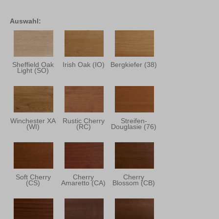
Auswahl:
Sheffield Oak
Irish Oak (IO)
Bergkiefer (38)
Light (SO)
Winchester XA
Rustic Cherry
Streifen-
(WI)
(RC)
Douglasie (76)
Soft Cherry
Cherry
Cherry
(CS)
Amaretto (CA)
Blossom (CB)