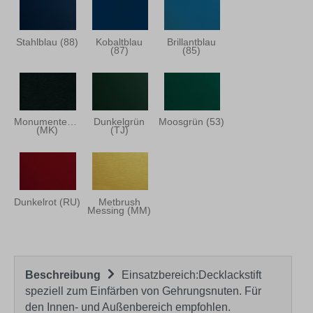
Stahlblau (88)
Kobaltblau
Brillantblau
(87)
(85)
Monumentengrün
Dunkelgrün
Moosgrün (53)
(MK)
(TJ)
Dunkelrot (RU)
Metbrush
Messing (MM)
Beschreibung
Einsatzbereich:Decklackstift
speziell zum Einfärben von Gehrungsnuten. Für
den Innen- und Außenbereich empfohlen.