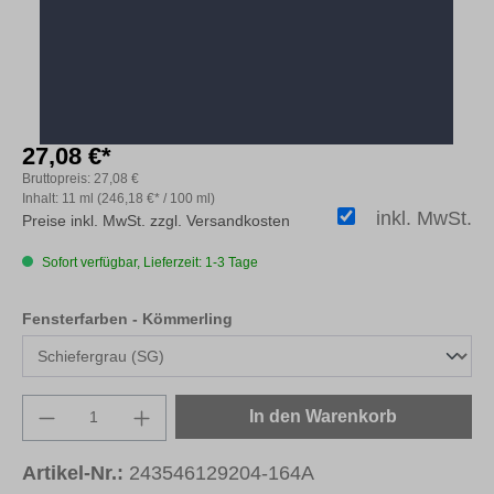
27,08 €*
Bruttopreis:
27,08 €
Inhalt:
11 ml
(246,18 €* / 100 ml)
inkl. MwSt.
Preise inkl. MwSt. zzgl. Versandkosten
Sofort verfügbar, Lieferzeit: 1-3 Tage
auswählen
Fensterfarben - Kömmerling
Produkt Anzahl: Gib den gewünschten Wert e
In den Warenkorb
Artikel-Nr.:
243546129204-164A