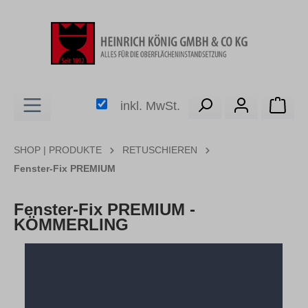
alt springen
Ware
inkl. MwSt.
SHOP | PRODUKTE
RETUSCHIEREN
Fenster-Fix PREMIUM
Fenster-Fix PREMIUM -
KÖMMERLING
Bildergalerie überspringen