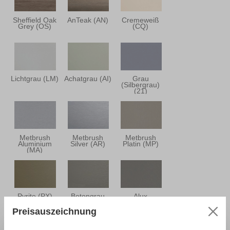
Sheffield Oak
AnTeak (AN)
Cremeweiß
Grey (OS)
(CQ)
Lichtgrau (LM)
Achatgrau (AI)
Grau
(Silbergrau)
(21)
Metbrush
Metbrush
Metbrush
Aluminium
Silver (AR)
Platin (MP)
(MA)
Pyrite (PX)
Betongrau
Alux
(GE)
Graualuminium
(HA)
Preisauszeichnung