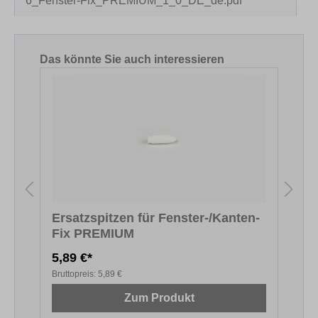
6_Fenster-Fix_PREMIUM_1_0_DE_de.pdf
Produktgalerie überspringen
Das könnte Sie auch interessieren
Ersatzspitzen für Fenster-/Kanten-
Fix PREMIUM
F
5,89 €*
5
Bruttopreis:
5,89 €
B
Zum Produkt