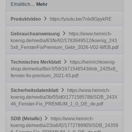
Erhältlich…
Mehr
Produktvideo
https://youtu.be/7nIx8GpykRE
Gebrauchsanweisung
https://www.heinrich-
koenig.de/media/63/fe/92/1783949512/koenig_243
5x6_FensterFixPremium_Gebr_2026-V02-WEB.pdf
Technisches Merkblatt
https://heinrichkoenig-
shop.de/media/8b/c0/59/1671546543/tmb_2435x6_
fenster-fix-premium_2021-43.pdf
Sicherheitsdatenblatt
https://www.heinrich-
koenig.de/media/3b/55/d0/1771585788/SDB_243X
46_Fenster-Fix_PREMIUM_1_0_DE_de.pdf
SDB (Metallic)
https://www.heinrich-
koenig.de/media/23/a6/f2/1772789905/SDB_24359