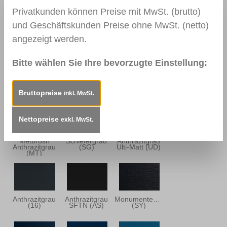
Privatkunden können Preise mit MwSt. (brutto)
und Geschäftskunden Preise ohne MwSt. (netto)
Metbrush
Quarzgrau
Basaltgrau
Quarzgrau
(GD)
SFTN (BD)
(MQ)
angezeigt werden.
Bitte wählen Sie Ihre bevorzugte Einstellung:
Alux DB 703
Quarz Platin
Basaltgrau
(AL)
(QP)
(92)
Bruttopreise
inkl. MwSt.
Nettopreise
exkl. MwSt.
Metbrush
Schiefergrau
Anthrazitgrau
Anthrazitgrau
(SG)
Ulti-Matt (UD)
(MT)
Anthrazitgrau
Anthrazitgrau
Monumentenblau
(16)
SFTN (AS)
(SY)