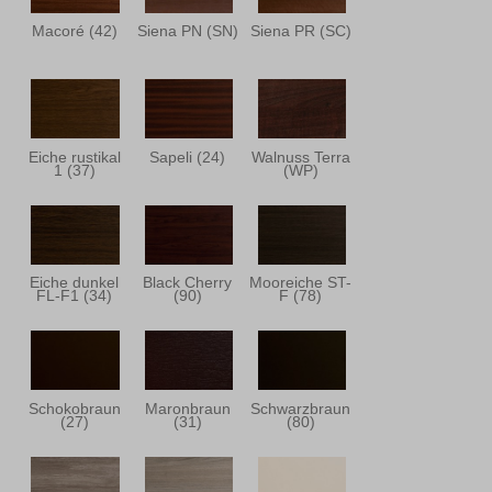
Macoré (42)
Siena PN (SN)
Siena PR (SC)
Eiche rustikal
Sapeli (24)
Walnuss Terra
1 (37)
(WP)
Eiche dunkel
Black Cherry
Mooreiche ST-
FL-F1 (34)
(90)
F (78)
Schokobraun
Maronbraun
Schwarzbraun
(27)
(31)
(80)