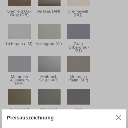
Sheffield Oak
AnTeak (AN)
Cremeweiß
Grey (OS)
(CQ)
Lichtgrau (LM)
Achatgrau (AI)
Grau
(Silbergrau)
(21)
Metbrush
Metbrush
Metbrush
Aluminium
Silver (AR)
Platin (MP)
(MA)
Pyrite (PX)
Betongrau
Alux
(GE)
Graualuminium
(HA)
Preisauszeichnung