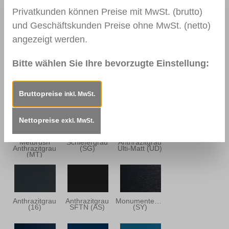
Privatkunden können Preise mit MwSt. (brutto)
und Geschäftskunden Preise ohne MwSt. (netto)
Metbrush
Quarzgrau
Basaltgrau
Quarzgrau
(GD)
SFTN (BD)
(MQ)
angezeigt werden.
Bitte wählen Sie Ihre bevorzugte Einstellung:
Alux DB 703
Quarz Platin
Basaltgrau
(AL)
(QP)
(92)
Bruttopreise
inkl. MwSt.
Nettopreise
exkl. MwSt.
Metbrush
Schiefergrau
Anthrazitgrau
Anthrazitgrau
(SG)
Ulti-Matt (UD)
(MT)
Anthrazitgrau
Anthrazitgrau
Monumentenblau
(16)
SFTN (AS)
(SY)