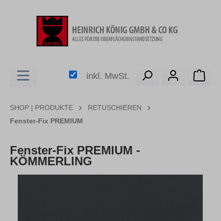
alt springen
Ware
inkl. MwSt.
SHOP | PRODUKTE
RETUSCHIEREN
Fenster-Fix PREMIUM
Fenster-Fix PREMIUM -
KÖMMERLING
Bildergalerie überspringen