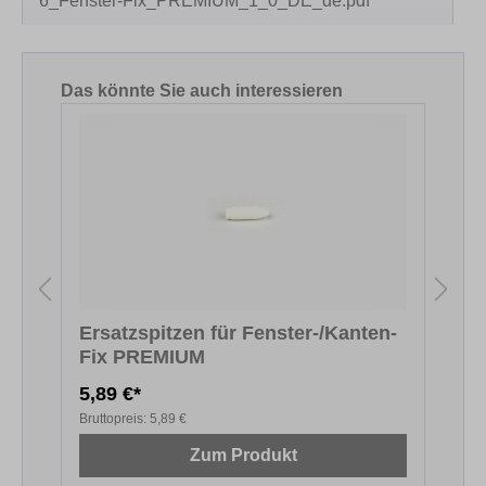
6_Fenster-Fix_PREMIUM_1_0_DE_de.pdf
Produktgalerie überspringen
Das könnte Sie auch interessieren
Ersatzspitzen für Fenster-/Kanten-
Fix PREMIUM
F
5,89 €*
5
Bruttopreis:
5,89 €
B
Zum Produkt