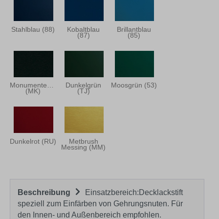
Stahlblau (88)
Kobaltblau
Brillantblau
(87)
(85)
Monumentengrün
Dunkelgrün
Moosgrün (53)
(MK)
(TJ)
Dunkelrot (RU)
Metbrush
Messing (MM)
Beschreibung
Einsatzbereich:Decklackstift
speziell zum Einfärben von Gehrungsnuten. Für
den Innen- und Außenbereich empfohlen.