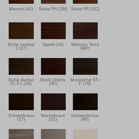
Macoré (42)
Siena PN (SN)
Siena PR (SC)
Eiche rustikal
Sapeli (24)
Walnuss Terra
1 (37)
(WP)
Eiche dunkel
Black Cherry
Mooreiche ST-
FL-F1 (34)
(90)
F (78)
Schokobraun
Maronbraun
Schwarzbraun
(27)
(31)
(80)