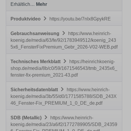
Erhältlich…
Mehr
Produktvideo
https://youtu.be/7nIx8GpykRE
Gebrauchsanweisung
https://www.heinrich-
koenig.de/media/63/fe/92/1783949512/koenig_243
5x6_FensterFixPremium_Gebr_2026-V02-WEB.pdf
Technisches Merkblatt
https://heinrichkoenig-
shop.de/media/8b/c0/59/1671546543/tmb_2435x6_
fenster-fix-premium_2021-43.pdf
Sicherheitsdatenblatt
https://www.heinrich-
koenig.de/media/3b/55/d0/1771585788/SDB_243X
46_Fenster-Fix_PREMIUM_1_0_DE_de.pdf
SDB (Metallic)
https://www.heinrich-
koenig.de/media/23/a6/f2/1772789905/SDB_24359