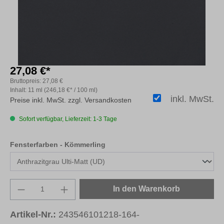
27,08 €*
Bruttopreis:
27,08 €
Inhalt:
11 ml
(246,18 €* / 100 ml)
inkl. MwSt.
Preise inkl. MwSt. zzgl. Versandkosten
Sofort verfügbar, Lieferzeit: 1-3 Tage
auswählen
Fensterfarben - Kömmerling
Produkt Anzahl: Gib den gewünschten Wert e
In den Warenkorb
Artikel-Nr.:
243546101218-164-