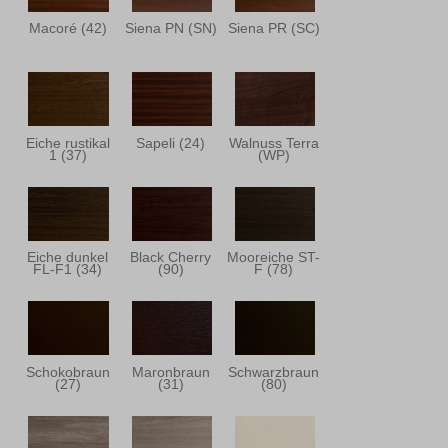
Macoré (42)
Siena PN (SN)
Siena PR (SC)
Eiche rustikal
Sapeli (24)
Walnuss Terra
1 (37)
(WP)
Eiche dunkel
Black Cherry
Mooreiche ST-
FL-F1 (34)
(90)
F (78)
Schokobraun
Maronbraun
Schwarzbraun
(27)
(31)
(80)