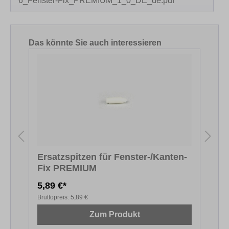
6_Fenster-Fix_PREMIUM_1_0_DE_de.pdf
Produktgalerie überspringen
Das könnte Sie auch interessieren
Ersatzspitzen für Fenster-/Kanten-
Fix PREMIUM
F
5,89 €*
5
Bruttopreis:
5,89 €
B
Zum Produkt