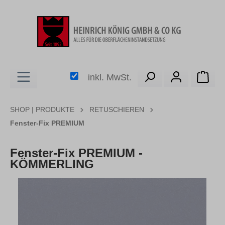
alt springen
Ware
inkl. MwSt.
SHOP | PRODUKTE
RETUSCHIEREN
Fenster-Fix PREMIUM
Fenster-Fix PREMIUM -
KÖMMERLING
Bildergalerie überspringen