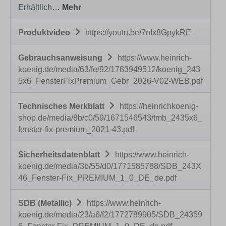
Erhältlich…
Mehr
Produktvideo
https://youtu.be/7nIx8GpykRE
Gebrauchsanweisung
https://www.heinrich-
koenig.de/media/63/fe/92/1783949512/koenig_243
5x6_FensterFixPremium_Gebr_2026-V02-WEB.pdf
Technisches Merkblatt
https://heinrichkoenig-
shop.de/media/8b/c0/59/1671546543/tmb_2435x6_
fenster-fix-premium_2021-43.pdf
Sicherheitsdatenblatt
https://www.heinrich-
koenig.de/media/3b/55/d0/1771585788/SDB_243X
46_Fenster-Fix_PREMIUM_1_0_DE_de.pdf
SDB (Metallic)
https://www.heinrich-
koenig.de/media/23/a6/f2/1772789905/SDB_24359