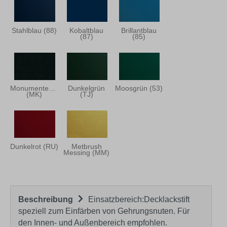
Stahlblau (88)
Kobaltblau
Brillantblau
(87)
(85)
Monumentengrün
Dunkelgrün
Moosgrün (53)
(MK)
(TJ)
Dunkelrot (RU)
Metbrush
Messing (MM)
Beschreibung
Einsatzbereich:Decklackstift
speziell zum Einfärben von Gehrungsnuten. Für
den Innen- und Außenbereich empfohlen.