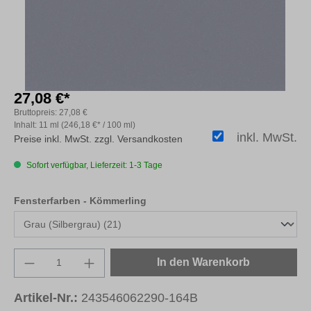
27,08 €*
Bruttopreis:
27,08 €
Inhalt:
11 ml
(246,18 €* / 100 ml)
inkl. MwSt.
Preise inkl. MwSt. zzgl. Versandkosten
Sofort verfügbar, Lieferzeit: 1-3 Tage
auswählen
Fensterfarben - Kömmerling
Produkt Anzahl: Gib den gewünschten Wert e
In den Warenkorb
Artikel-Nr.:
243546062290-164B