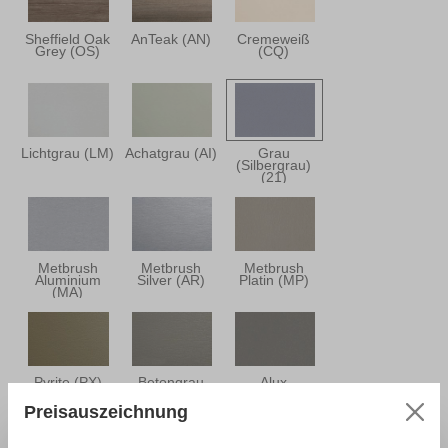
Sheffield Oak
AnTeak (AN)
Cremeweiß
Grey (OS)
(CQ)
Lichtgrau (LM)
Achatgrau (AI)
Grau
(Silbergrau)
(21)
Metbrush
Metbrush
Metbrush
Aluminium
Silver (AR)
Platin (MP)
(MA)
Pyrite (PX)
Betongrau
Alux
(GE)
Graualuminium
(HA)
Preisauszeichnung