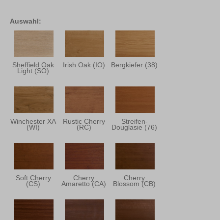
Auswahl:
Sheffield Oak
Irish Oak (IO)
Bergkiefer (38)
Light (SO)
Winchester XA
Rustic Cherry
Streifen-
(WI)
(RC)
Douglasie (76)
Soft Cherry
Cherry
Cherry
(CS)
Amaretto (CA)
Blossom (CB)