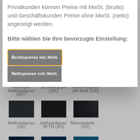
Privatkunden können Preise mit MwSt. (brutto)
und Geschäftskunden Preise ohne MwSt. (netto)
Metbrush
Quarzgrau
Basaltgrau
Quarzgrau
(GD)
SFTN (BD)
(MQ)
angezeigt werden.
Bitte wählen Sie Ihre bevorzugte Einstellung:
Alux DB 703
Quarz Platin
Basaltgrau
(AL)
(QP)
(92)
Bruttopreise
inkl. MwSt.
Nettopreise
exkl. MwSt.
Metbrush
Schiefergrau
Anthrazitgrau
Anthrazitgrau
(SG)
Ulti-Matt (UD)
(MT)
Anthrazitgrau
Anthrazitgrau
Monumentenblau
(16)
SFTN (AS)
(SY)