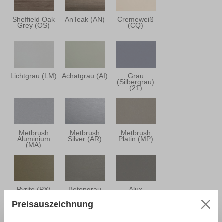
Sheffield Oak
AnTeak (AN)
Cremeweiß
Grey (OS)
(CQ)
Lichtgrau (LM)
Achatgrau (AI)
Grau
(Silbergrau)
(21)
Metbrush
Metbrush
Metbrush
Aluminium
Silver (AR)
Platin (MP)
(MA)
Pyrite (PX)
Betongrau
Alux
(GE)
Graualuminium
(HA)
Preisauszeichnung