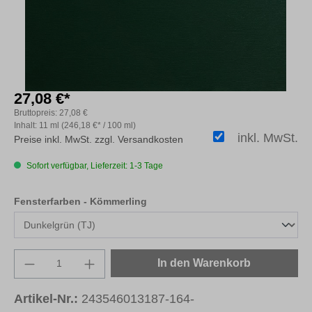
27,08 €*
Bruttopreis:
27,08 €
Inhalt:
11 ml
(246,18 €* / 100 ml)
inkl. MwSt.
Preise inkl. MwSt. zzgl. Versandkosten
Sofort verfügbar, Lieferzeit: 1-3 Tage
auswählen
Fensterfarben - Kömmerling
Produkt Anzahl: Gib den gewünschten Wert e
In den Warenkorb
Artikel-Nr.:
243546013187-164-