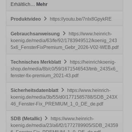
Erhältlich…
Mehr
Produktvideo
https://youtu.be/7nIx8GpykRE
Gebrauchsanweisung
https://www.heinrich-
koenig.de/media/63/fe/92/1783949512/koenig_243
5x6_FensterFixPremium_Gebr_2026-V02-WEB.pdf
Technisches Merkblatt
https://heinrichkoenig-
shop.de/media/8b/c0/59/1671546543/tmb_2435x6_
fenster-fix-premium_2021-43.pdf
Sicherheitsdatenblatt
https://www.heinrich-
koenig.de/media/3b/55/d0/1771585788/SDB_243X
46_Fenster-Fix_PREMIUM_1_0_DE_de.pdf
SDB (Metallic)
https://www.heinrich-
koenig.de/media/23/a6/f2/1772789905/SDB_24359