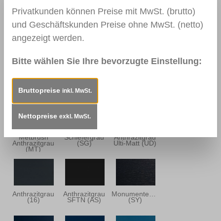
Privatkunden können Preise mit MwSt. (brutto)
und Geschäftskunden Preise ohne MwSt. (netto)
Metbrush
Quarzgrau
Basaltgrau
Quarzgrau
(GD)
SFTN (BD)
(MQ)
angezeigt werden.
Bitte wählen Sie Ihre bevorzugte Einstellung:
Alux DB 703
Quarz Platin
Basaltgrau
(AL)
(QP)
(92)
Bruttopreise
inkl. MwSt.
Nettopreise
exkl. MwSt.
Metbrush
Schiefergrau
Anthrazitgrau
Anthrazitgrau
(SG)
Ulti-Matt (UD)
(MT)
Anthrazitgrau
Anthrazitgrau
Monumentenblau
(16)
SFTN (AS)
(SY)