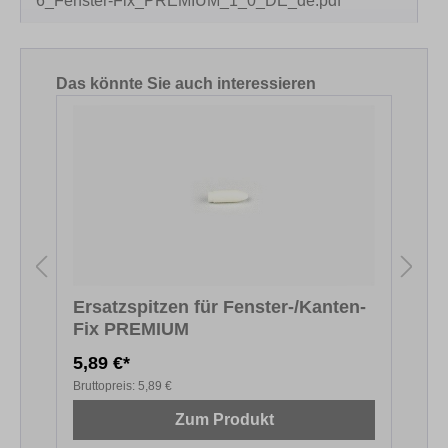
6_Fenster-Fix_PREMIUM_1_0_DE_de.pdf
Produktgalerie überspringen
Das könnte Sie auch interessieren
Ersatzspitzen für Fenster-/Kanten-
Fix PREMIUM
F
5,89 €*
5
Bruttopreis:
5,89 €
B
Zum Produkt