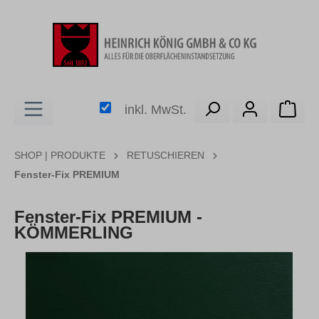
alt springen
Ware
inkl. MwSt.
SHOP | PRODUKTE
RETUSCHIEREN
Fenster-Fix PREMIUM
Fenster-Fix PREMIUM -
KÖMMERLING
Bildergalerie überspringen