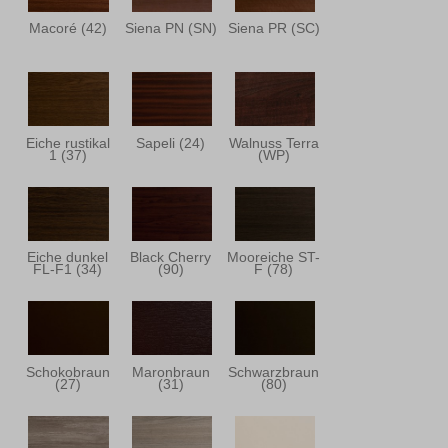
Macoré (42)
Siena PN (SN)
Siena PR (SC)
Eiche rustikal
Sapeli (24)
Walnuss Terra
1 (37)
(WP)
Eiche dunkel
Black Cherry
Mooreiche ST-
FL-F1 (34)
(90)
F (78)
Schokobraun
Maronbraun
Schwarzbraun
(27)
(31)
(80)