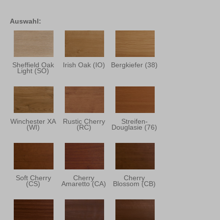
Auswahl:
Sheffield Oak
Irish Oak (IO)
Bergkiefer (38)
Light (SO)
Winchester XA
Rustic Cherry
Streifen-
(WI)
(RC)
Douglasie (76)
Soft Cherry
Cherry
Cherry
(CS)
Amaretto (CA)
Blossom (CB)