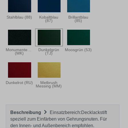
Stahlblau (88)
Kobaltblau
Brillantblau
(87)
(85)
Monumentengrün
Dunkelgrün
Moosgrün (53)
(MK)
(TJ)
Dunkelrot (RU)
Metbrush
Messing (MM)
Beschreibung
Einsatzbereich:Decklackstift
speziell zum Einfärben von Gehrungsnuten. Für
den Innen- und Außenbereich empfohlen.