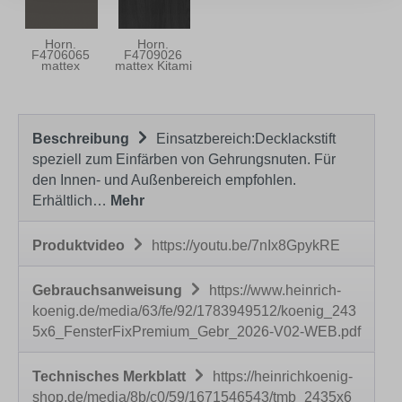
Horn.
Horn.
F4706065
F4709026
mattex
mattex Kitami
Umbragrau
dark
Beschreibung
Einsatzbereich:Decklackstift
speziell zum Einfärben von Gehrungsnuten. Für
den Innen- und Außenbereich empfohlen.
Erhältlich…
Mehr
Produktvideo
https://youtu.be/7nIx8GpykRE
Gebrauchsanweisung
https://www.heinrich-
koenig.de/media/63/fe/92/1783949512/koenig_243
5x6_FensterFixPremium_Gebr_2026-V02-WEB.pdf
Technisches Merkblatt
https://heinrichkoenig-
shop.de/media/8b/c0/59/1671546543/tmb_2435x6_