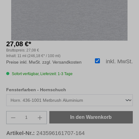
27,08 €*
Bruttopreis:
27,08 €
Inhalt:
11 ml
(246,18 €* / 100 ml)
inkl. MwSt.
Preise inkl. MwSt. zzgl. Versandkosten
Sofort verfügbar, Lieferzeit: 1-3 Tage
auswählen
Fensterfarben - Hornschuch
Produkt Anzahl: Gib den gewünschten Wert e
In den Warenkorb
Artikel-Nr.:
243596161707-164