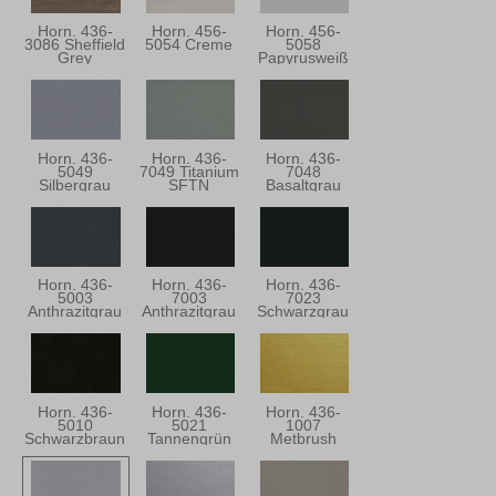
Horn. 436-
Horn. 456-
Horn. 456-
3086 Sheffield
5054 Creme
5058
Grey
Papyrusweiß
Horn. 436-
Horn. 436-
Horn. 436-
5049
7049 Titanium
7048
Silbergrau
SFTN
Basaltgrau
Horn. 436-
Horn. 436-
Horn. 436-
5003
7003
7023
Anthrazitgrau
Anthrazitgrau
Schwarzgrau
Horn. 436-
Horn. 436-
Horn. 436-
5010
5021
1007
Schwarzbraun
Tannengrün
Metbrush
Messing