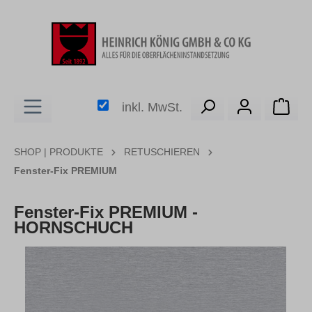
alt springen
Ware
inkl. MwSt.
SHOP | PRODUKTE
RETUSCHIEREN
Fenster-Fix PREMIUM
Fenster-Fix PREMIUM -
HORNSCHUCH
Bildergalerie überspringen