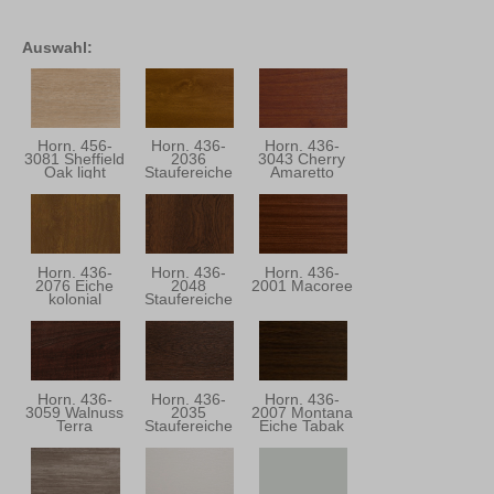
Auswahl:
Horn. 456-
Horn. 436-
Horn. 436-
3081 Sheffield
2036
3043 Cherry
Oak light
Staufereiche
Amaretto
Kolonial
Horn. 436-
Horn. 436-
Horn. 436-
2076 Eiche
2048
2001 Macoree
kolonial
Staufereiche
Mocca
Horn. 436-
Horn. 436-
Horn. 436-
3059 Walnuss
2035
2007 Montana
Terra
Staufereiche
Eiche Tabak
Terra