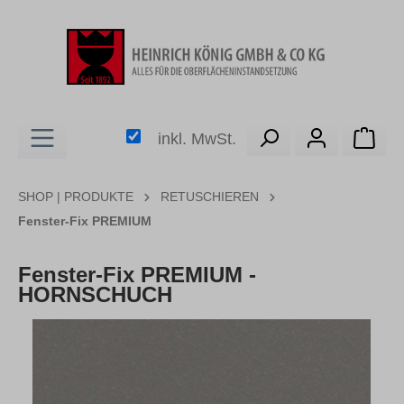
alt springen
Ware
inkl. MwSt.
SHOP | PRODUKTE
RETUSCHIEREN
Fenster-Fix PREMIUM
Fenster-Fix PREMIUM -
HORNSCHUCH
Bildergalerie überspringen