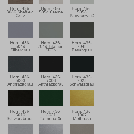
Horn. 436-
Horn. 456-
Horn. 456-
3086 Sheffield
5054 Creme
5058
Grey
Papyrusweiß
Horn. 436-
Horn. 436-
Horn. 436-
5049
7049 Titanium
7048
Silbergrau
SFTN
Basaltgrau
Horn. 436-
Horn. 436-
Horn. 436-
5003
7003
7023
Anthrazitgrau
Anthrazitgrau
Schwarzgrau
Horn. 436-
Horn. 436-
Horn. 436-
5010
5021
1007
Schwarzbraun
Tannengrün
Metbrush
Messing