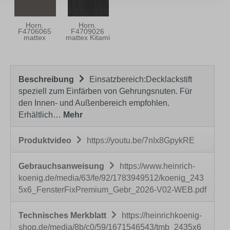
Horn.
Horn.
F4706065
F4709026
mattex
mattex Kitami
Umbragrau
dark
Beschreibung
Einsatzbereich:Decklackstift
speziell zum Einfärben von Gehrungsnuten. Für
den Innen- und Außenbereich empfohlen.
Erhältlich…
Mehr
Produktvideo
https://youtu.be/7nIx8GpykRE
Gebrauchsanweisung
https://www.heinrich-
koenig.de/media/63/fe/92/1783949512/koenig_243
5x6_FensterFixPremium_Gebr_2026-V02-WEB.pdf
Technisches Merkblatt
https://heinrichkoenig-
shop.de/media/8b/c0/59/1671546543/tmb_2435x6_