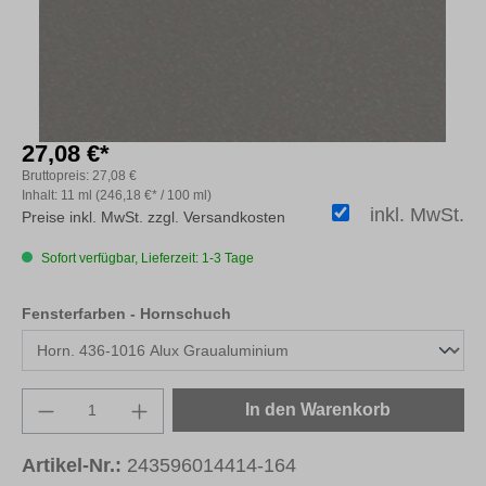
27,08 €*
Bruttopreis:
27,08 €
Inhalt:
11 ml
(246,18 €* / 100 ml)
inkl. MwSt.
Preise inkl. MwSt. zzgl. Versandkosten
Sofort verfügbar, Lieferzeit: 1-3 Tage
auswählen
Fensterfarben - Hornschuch
Produkt Anzahl: Gib den gewünschten Wert e
In den Warenkorb
Artikel-Nr.:
243596014414-164