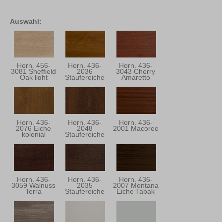
Auswahl:
Horn. 456-
Horn. 436-
Horn. 436-
3081 Sheffield
2036
3043 Cherry
Oak light
Staufereiche
Amaretto
Kolonial
Horn. 436-
Horn. 436-
Horn. 436-
2076 Eiche
2048
2001 Macoree
kolonial
Staufereiche
Mocca
Horn. 436-
Horn. 436-
Horn. 436-
3059 Walnuss
2035
2007 Montana
Terra
Staufereiche
Eiche Tabak
Terra