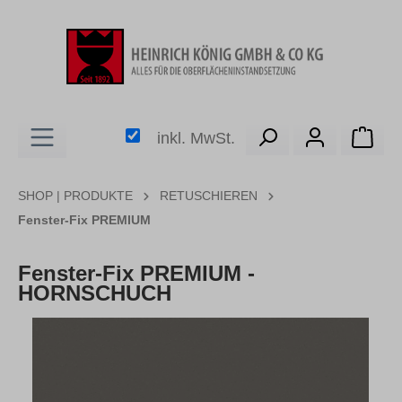
alt springen
Ware
inkl. MwSt.
SHOP | PRODUKTE
RETUSCHIEREN
Fenster-Fix PREMIUM
Fenster-Fix PREMIUM -
HORNSCHUCH
Bildergalerie überspringen