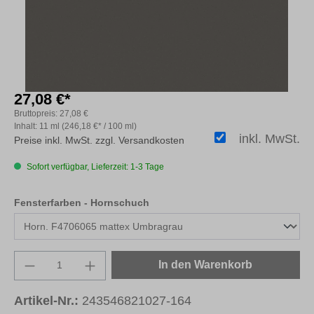
27,08 €*
Bruttopreis:
27,08 €
Inhalt:
11 ml
(246,18 €* / 100 ml)
inkl. MwSt.
Preise inkl. MwSt. zzgl. Versandkosten
Sofort verfügbar, Lieferzeit: 1-3 Tage
auswählen
Fensterfarben - Hornschuch
Produkt Anzahl: Gib den gewünschten Wert e
In den Warenkorb
Artikel-Nr.:
243546821027-164