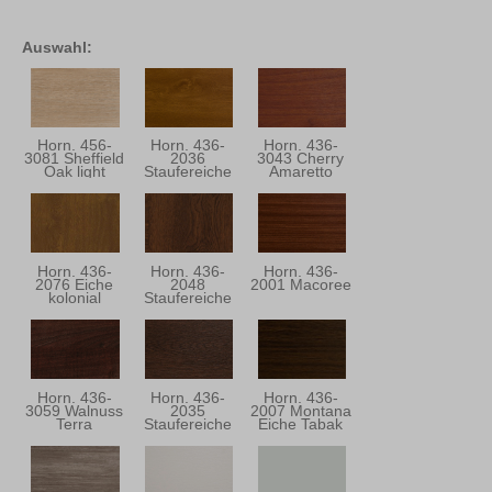
Auswahl:
Horn. 456-
Horn. 436-
Horn. 436-
3081 Sheffield
2036
3043 Cherry
Oak light
Staufereiche
Amaretto
Kolonial
Horn. 436-
Horn. 436-
Horn. 436-
2076 Eiche
2048
2001 Macoree
kolonial
Staufereiche
Mocca
Horn. 436-
Horn. 436-
Horn. 436-
3059 Walnuss
2035
2007 Montana
Terra
Staufereiche
Eiche Tabak
Terra