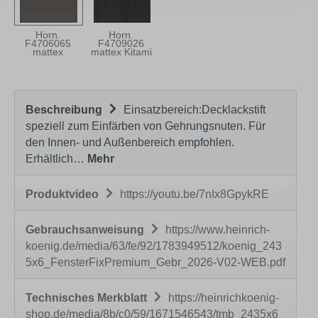
Horn.
Horn.
F4706065
F4709026
mattex
mattex Kitami
Umbragrau
dark
Beschreibung
Einsatzbereich:Decklackstift
speziell zum Einfärben von Gehrungsnuten. Für
den Innen- und Außenbereich empfohlen.
Erhältlich…
Mehr
Produktvideo
https://youtu.be/7nIx8GpykRE
Gebrauchsanweisung
https://www.heinrich-
koenig.de/media/63/fe/92/1783949512/koenig_243
5x6_FensterFixPremium_Gebr_2026-V02-WEB.pdf
Technisches Merkblatt
https://heinrichkoenig-
shop.de/media/8b/c0/59/1671546543/tmb_2435x6_