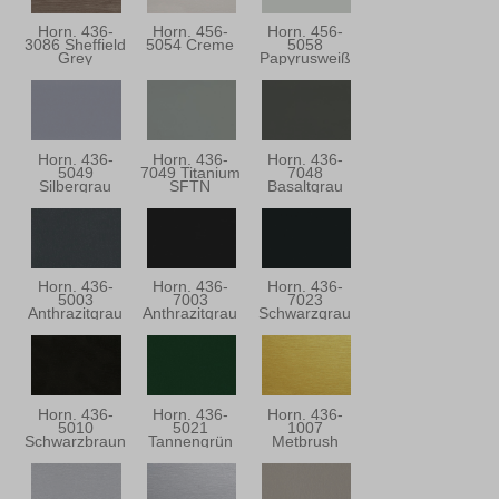
Horn. 436-
Horn. 456-
Horn. 456-
3086 Sheffield
5054 Creme
5058
Grey
Papyrusweiß
Horn. 436-
Horn. 436-
Horn. 436-
5049
7049 Titanium
7048
Silbergrau
SFTN
Basaltgrau
Horn. 436-
Horn. 436-
Horn. 436-
5003
7003
7023
Anthrazitgrau
Anthrazitgrau
Schwarzgrau
Horn. 436-
Horn. 436-
Horn. 436-
5010
5021
1007
Schwarzbraun
Tannengrün
Metbrush
Messing