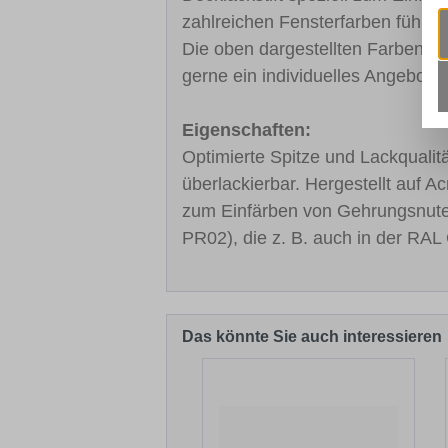
zahlreichen Fensterfarben führe
Die oben dargestellten Farben sin
gerne ein individuelles Angebot.
Eigenschaften:
Optimierte Spitze und Lackqualitä
überlackierbar. Hergestellt auf A
zum Einfärben von Gehrungsnut
PR02), die z. B. auch in der RAL 
Das könnte Sie auch interessieren
Produktgalerie überspringen