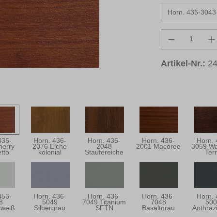
Produkt An
Artikel-Nr.:
2
436-
Horn. 436-
Horn. 436-
Horn. 436-
Horn. 
herry
2076 Eiche
2048
2001 Macoree
3059 Wa
tto
kolonial
Staufereiche
Ter
Mocca
456-
Horn. 436-
Horn. 436-
Horn. 436-
Horn. 
8
5049
7049 Titanium
7048
500
sweiß
Silbergrau
SFTN
Basaltgrau
Anthraz