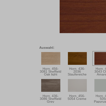
Auswahl:
Horn. 456-
Horn. 436-
Horn. 
3081 Sheffield
2036
3043 C
Oak light
Staufereiche
Amare
Kolonial
Horn. 436-
Horn. 456-
Horn. 
3086 Sheffield
5054 Creme
505
Grey
Papyru