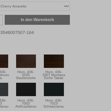
zahl: Gib den gewünschten Wert ein oder b
In den Warenkorb
43546007507-164
436-
Horn. 436-
Horn. 436-
lnuss
2035
2007 Montana
ra
Staufereiche
Eiche Tabak
Terra
436-
Horn. 436-
Horn. 436-
3
7003
7023
itgrau
Anthrazitgrau
Schwarzgrau