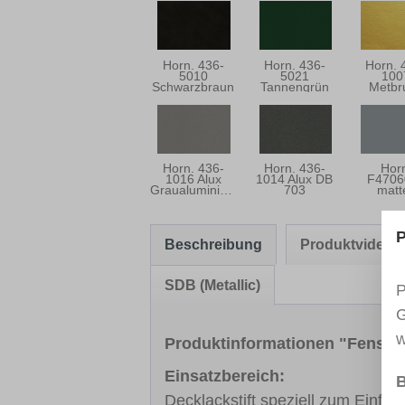
Horn. 436-
Horn. 436-
Horn. 
5010
5021
100
Schwarzbraun
Tannengrün
Metbr
Mess
Horn. 436-
Horn. 436-
Hor
1016 Alux
1014 Alux DB
F4706
Graualuminium
703
matt
Fenste
P
Beschreibung
Produktvideo
SDB (Metallic)
P
G
w
Produktinformationen "Fens
Einsatzbereich:
B
Decklackstift speziell zum Einfä