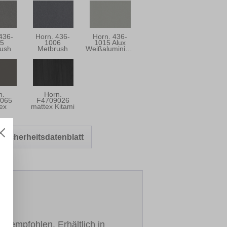
436-
Horn. 436-
Horn. 436-
5
1006
1015 Alux
ush
Metbrush
Weißaluminium
grau
Anthrazit
n.
Horn.
065
F4709026
ex
mattex Kitami
grau
dark
Sicherheitsdatenblatt
h empfohlen. Erhältlich in