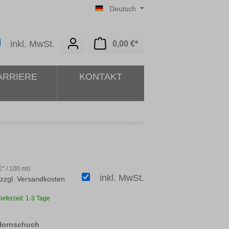
Deutsch
Warenkorb enthält 0 Posit
inkl. MwSt.
0,00 €*
ARRIERE
KONTAKT
* / 100 ml)
inkl. MwSt.
 zzgl. Versandkosten
ieferzeit: 1-3 Tage
auswählen
 Hornschuch