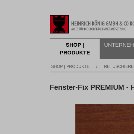
springen
Zur Hauptnavigation springen
SHOP |
UNTERNE
PRODUKTE
SHOP | PRODUKTE
RETUSCHIERE
Fenster-Fix PREMIUM 
Bildergalerie überspringen