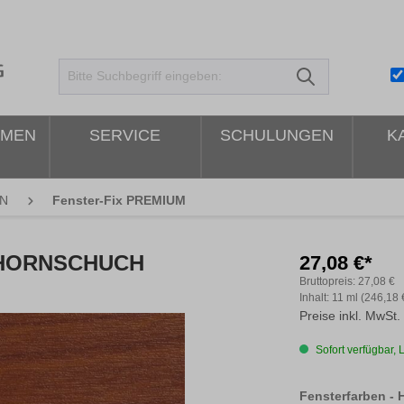
HMEN
SERVICE
SCHULUNGEN
K
N
Fenster-Fix PREMIUM
- HORNSCHUCH
27,08 €*
Bruttopreis:
27,08 €
Inhalt:
11 ml
(246,18 €
Preise inkl. MwSt.
Sofort verfügbar, L
Fensterfarben -