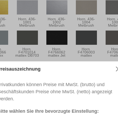
436-
Horn. 436-
Horn. 436-
Horn. 436-
Horn. 
7
1001
1002
1004
100
ush
Metbrush
Metbrush
Metbrush
Metbr
ing
Aluminium
Silber
Platin
Quarz
n.
Horn.
Horn.
Horn.
Hor
066
F4701014
F4766062
F4706003
F4706
ex
mattex DB703
mattex Jet
mattex
matt
rgrau
Black
Anthrazitgrau
Umbra
reisauszeichnung
Gebrauchsanweisung
Technisches Merkblatt
rivatkunden können Preise mit MwSt. (brutto) und
eschäftskunden Preise ohne MwSt. (netto) angezeigt
erden.
ter-Fix PREMIUM - HORNSCHUCH"
itte wählen Sie Ihre bevorzugte Einstellung:
rben von Gehrungsnuten. Für den Innen- und Außenbereic