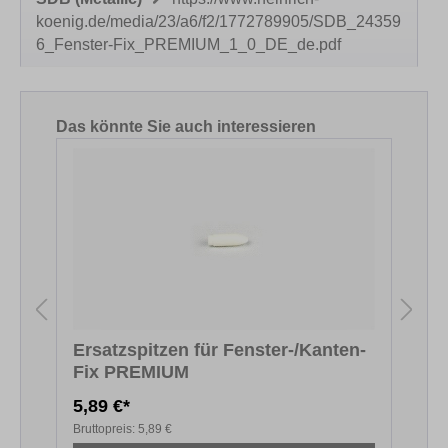
koenig.de/media/23/a6/f2/1772789905/SDB_24359
6_Fenster-Fix_PREMIUM_1_0_DE_de.pdf
Produktgalerie überspringen
Das könnte Sie auch interessieren
Ersatzspitzen für Fenster-/Kanten-
Fix PREMIUM
F
5,89 €*
5
Bruttopreis:
5,89 €
B