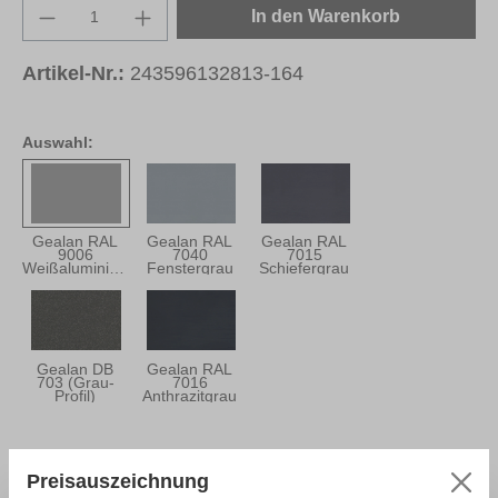
Produkt Anzahl: Gib den gewünschten Wert e
In den Warenkorb
Artikel-Nr.:
243596132813-164
Auswahl:
Gealan RAL
Gealan RAL
Gealan RAL
9006
7040
7015
Weißaluminium
Fenstergrau
Schiefergrau
Gealan DB
Gealan RAL
703 (Grau-
7016
Profil)
Anthrazitgrau
Preisauszeichnung
Beschreibung
Einsatzbereich:Decklackstift