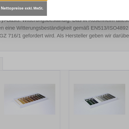
Nettopreise
exkl. MwSt.
t sorgen für einen kontinuierlichen Lackfluss. Schnelltro
cryl-Basis. Witterungsbeständig: Das ift Rosenheim atte
en eine Witterungsbeständigkeit gemäß EN513/ISO4892
GZ 716/1 gefordert wird. Als Hersteller geben wir darübe