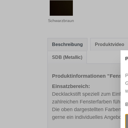
Schwarzbraun
Beschreibung
Produktvideo
SDB (Metallic)
P
P
Produktinformationen "Fenst
G
Einsatzbereich:
w
Decklackstift speziell zum Einfä
zahlreichen Fensterfarben führe
B
Die oben dargestellten Farben sin
gerne ein individuelles Angebot.