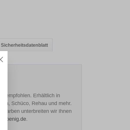
Sicherheitsdatenblatt
h empfohlen. Erhältlich in
ealan, Schüco, Rehau und mehr.
re Farben unterbreiten wir Ihnen
h-koenig.de
.