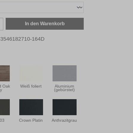
zahl: Gib den gewünschten Wert ein oder b
In den Warenkorb
43546182710-164D
ld Oak
Weiß foliert
Aluminium
y
(gebürstet)
03
Crown Platin
Anthrazitgrau