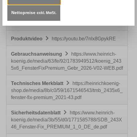
Beschreibung
Einsatzbereich:Decklackstift
speziell zum Einfärben von Gehrungsnuten. Für
Nettopreise
exkl. MwSt.
den Innen- und Außenbereich empfohlen.
Erhältlich…
Mehr
Produktvideo
https://youtu.be/7nIx8GpykRE
Gebrauchsanweisung
https://www.heinrich-
koenig.de/media/63/fe/92/1783949512/koenig_243
5x6_FensterFixPremium_Gebr_2026-V02-WEB.pdf
Technisches Merkblatt
https://heinrichkoenig-
shop.de/media/8b/c0/59/1671546543/tmb_2435x6_
fenster-fix-premium_2021-43.pdf
Sicherheitsdatenblatt
https://www.heinrich-
koenig.de/media/3b/55/d0/1771585788/SDB_243X
46_Fenster-Fix_PREMIUM_1_0_DE_de.pdf