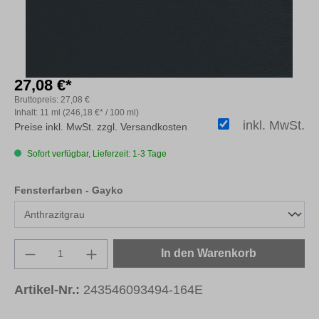
27,08 €*
Bruttopreis:
27,08 €
Inhalt:
11 ml
(246,18 €* / 100 ml)
inkl. MwSt.
Preise inkl. MwSt. zzgl. Versandkosten
Sofort verfügbar, Lieferzeit: 1-3 Tage
auswählen
Fensterfarben - Gayko
Produkt Anzahl: Gib den gewünschten Wert e
In den Warenkorb
Artikel-Nr.:
243546093494-164E