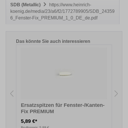
SDB (Metallic)
https://www.heinrich-
koenig.de/media/23/a6/f2/1772789905/SDB_24359
6_Fenster-Fix_PREMIUM_1_0_DE_de.pdf
Produktgalerie überspringen
Das könnte Sie auch interessieren
Ersatzspitzen für Fenster-/Kanten-
Fix PREMIUM
F
5,89 €*
5
Bruttopreis:
5,89 €
B