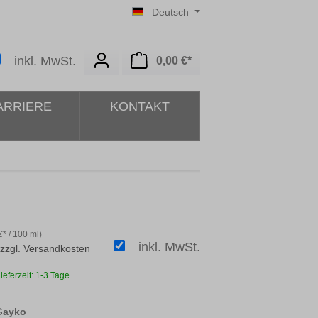
Deutsch
Warenkorb enthält 0 Posit
inkl. MwSt.
0,00 €*
ARRIERE
KONTAKT
* / 100 ml)
inkl. MwSt.
 zzgl. Versandkosten
ieferzeit: 1-3 Tage
auswählen
 Gayko