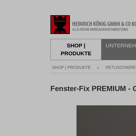
springen
Zur Hauptnavigation springen
SHOP |
UNTERNE
PRODUKTE
SHOP | PRODUKTE
RETUSCHIERE
Fenster-Fix PREMIUM -
Bildergalerie überspringen