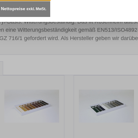
Nettopreise
exkl. MwSt.
t sorgen für einen kontinuierlichen Lackfluss. Schnelltro
cryl-Basis. Witterungsbeständig: Das ift Rosenheim atte
en eine Witterungsbeständigkeit gemäß EN513/ISO4892
GZ 716/1 gefordert wird. Als Hersteller geben wir darübe