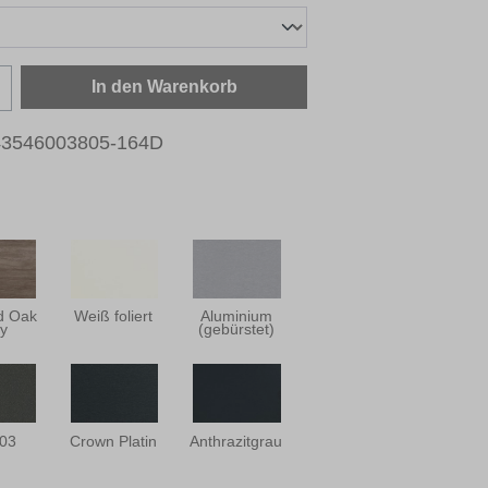
zahl: Gib den gewünschten Wert ein oder b
In den Warenkorb
43546003805-164D
ld Oak
Weiß foliert
Aluminium
y
(gebürstet)
03
Crown Platin
Anthrazitgrau