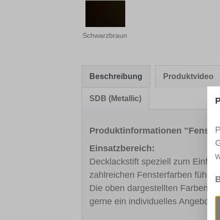
Schwarzbraun
Beschreibung
Produktvideo
SDB (Metallic)
P
P
Produktinformationen "Fenst
G
Einsatzbereich:
w
Decklackstift speziell zum Einfä
zahlreichen Fensterfarben führe
B
Die oben dargestellten Farben sin
gerne ein individuelles Angebot.