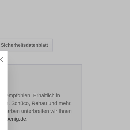
Sicherheitsdatenblatt
h empfohlen. Erhältlich in
ealan, Schüco, Rehau und mehr.
re Farben unterbreiten wir Ihnen
h-koenig.de
.