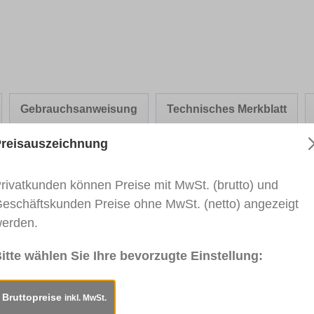
Gebrauchsanweisung
Technisches Merkblatt
reisauszeichnung
rivatkunden können Preise mit MwSt. (brutto) und
er-Fix PREMIUM - GAYKO"
eschäftskunden Preise ohne MwSt. (netto) angezeigt
erden.
rben von Gehrungsnuten. Für den Innen- und Außenbereic
nder Hersteller wie bspw. Renolit, Cova, Hornschuch, G
itte wählen Sie Ihre bevorzugte Einstellung:
d sofort lagernd und als Einzelstift verfügbar. Für weite
 Schicken Sie uns dazu Ihre Anfrage an:
vertrieb@heinric
Bruttopreise
inkl. MwSt.