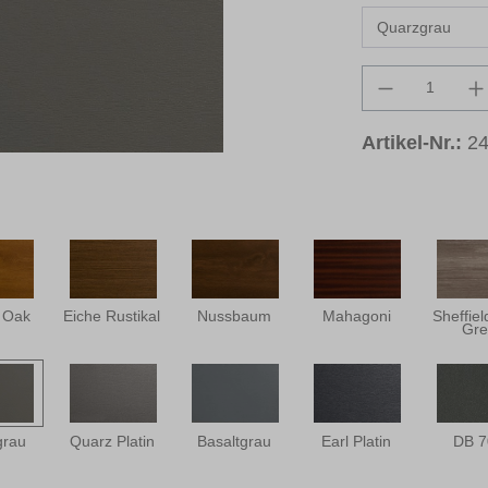
Produkt An
Artikel-Nr.:
2
 Oak
Eiche Rustikal
Nussbaum
Mahagoni
Sheffie
Gre
grau
Quarz Platin
Basaltgrau
Earl Platin
DB 7