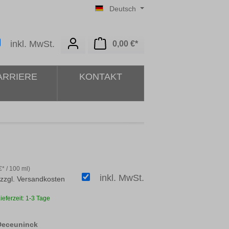
Deutsch
Warenkorb enthält 0 Posit
inkl. MwSt.
0,00 €*
ARRIERE
KONTAKT
* / 100 ml)
inkl. MwSt.
 zzgl. Versandkosten
ieferzeit: 1-3 Tage
auswählen
 Deceuninck