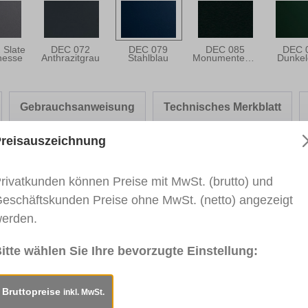
 Slate
DEC 072
DEC 079
DEC 085
DEC 
nesse
Anthrazitgrau
Stahlblau
Monumentengrün
Dunkel
Gebrauchsanweisung
Technisches Merkblatt
reisauszeichnung
rivatkunden können Preise mit MwSt. (brutto) und
er-Fix PREMIUM - DECEUNINCK"
eschäftskunden Preise ohne MwSt. (netto) angezeigt
erden.
rben von Gehrungsnuten. Für den Innen- und Außenbereic
nder Hersteller wie bspw. Renolit, Cova, Hornschuch, G
itte wählen Sie Ihre bevorzugte Einstellung:
d sofort lagernd und als Einzelstift verfügbar. Für weite
 Schicken Sie uns dazu Ihre Anfrage an:
vertrieb@heinric
Bruttopreise
inkl. MwSt.