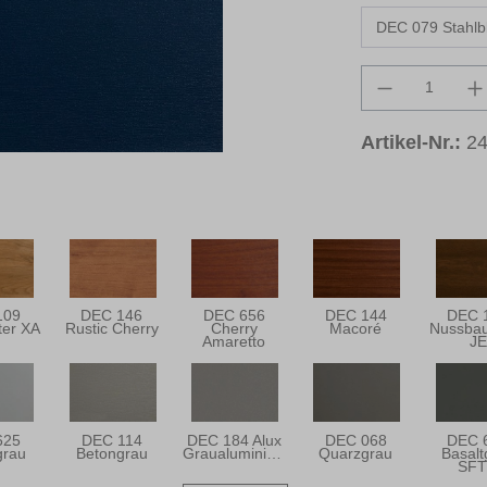
Produkt An
Artikel-Nr.:
2
109
DEC 146
DEC 656
DEC 144
DEC 
ter XA
Rustic Cherry
Cherry
Macoré
Nussbau
Amaretto
JE
625
DEC 114
DEC 184 Alux
DEC 068
DEC 
grau
Betongrau
Graualuminium
Quarzgrau
Basalt
SF