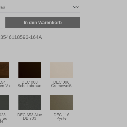
zahl: Gib den gewünschten Wert ein oder b
In den Warenkorb
43546118596-164A
154
DEC 008
DEC 096
m V /
Schokobraun
Cremeweiß
628
DEC 653 Alux
DEC 116
grau
DB 703
Pyrite
TN