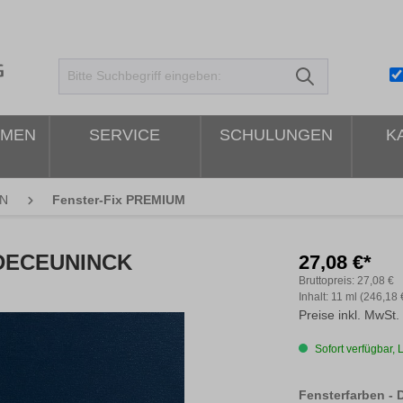
HMEN
SERVICE
SCHULUNGEN
K
N
Fenster-Fix PREMIUM
 DECEUNINCK
27,08 €*
Bruttopreis:
27,08 €
Inhalt:
11 ml
(246,18 €
Preise inkl. MwSt.
Sofort verfügbar, L
Fensterfarben -