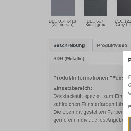
DEC 004 Grau
DEC 667
DEC 122
(Silbergrau)
Basaltgrau
Grey Fi
Beschreibung
Produktvideo
SDB (Metallic)
P
P
Produktinformationen "Fenst
G
Einsatzbereich:
w
Decklackstift speziell zum Einfä
zahlreichen Fensterfarben führe
B
Die oben dargestellten Farben sin
gerne ein individuelles Angebot.