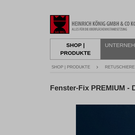
springen
Zur Hauptnavigation springen
SHOP |
UNTERNE
PRODUKTE
SHOP | PRODUKTE
RETUSCHIERE
Fenster-Fix PREMIUM -
Bildergalerie überspringen