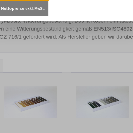
Nettopreise
exkl. MwSt.
t sorgen für einen kontinuierlichen Lackfluss. Schnelltro
cryl-Basis. Witterungsbeständig: Das ift Rosenheim atte
en eine Witterungsbeständigkeit gemäß EN513/ISO4892
GZ 716/1 gefordert wird. Als Hersteller geben wir darübe