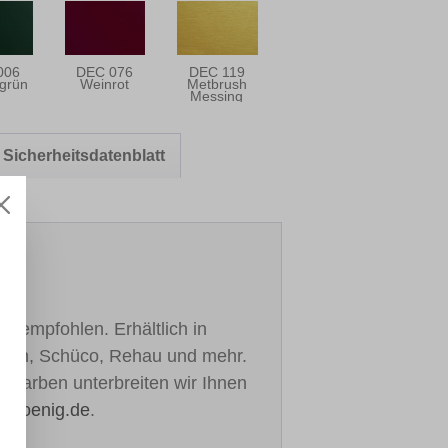
006
DEC 076
DEC 119
grün
Weinrot
Metbrush
Messing
Sicherheitsdatenblatt
h empfohlen. Erhältlich in
ealan, Schüco, Rehau und mehr.
re Farben unterbreiten wir Ihnen
h-koenig.de
.