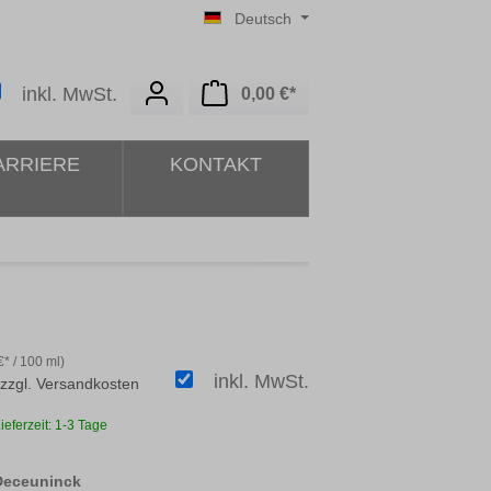
Deutsch
Warenkorb enthält 0 Posit
inkl. MwSt.
0,00 €*
ARRIERE
KONTAKT
* / 100 ml)
inkl. MwSt.
 zzgl. Versandkosten
ieferzeit: 1-3 Tage
auswählen
 Deceuninck