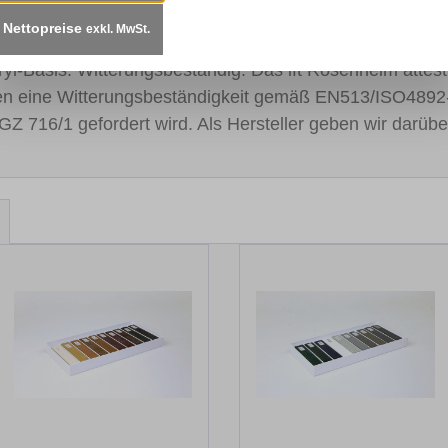
Nettopreise
exkl. MwSt.
t sorgen für einen kontinuierlichen Lackfluss. Schnelltro
cryl-Basis. Witterungsbeständig: Das ift Rosenheim atte
en eine Witterungsbeständigkeit gemäß EN513/ISO4892
GZ 716/1 gefordert wird. Als Hersteller geben wir darübe