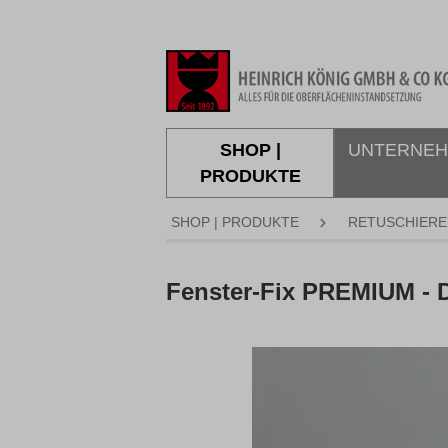
springen
Zur Hauptnavigation springen
SHOP |
UNTERNE
PRODUKTE
SHOP | PRODUKTE
RETUSCHIERE
Fenster-Fix PREMIUM -
Bildergalerie überspringen