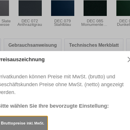
 Slate
DEC 072
DEC 079
DEC 085
DEC 
nesse
Anthrazitgrau
Stahlblau
Monumentengrün
Dunkel
Gebrauchsanweisung
Technisches Merkblatt
reisauszeichnung
rivatkunden können Preise mit MwSt. (brutto) und
er-Fix PREMIUM - DECEUNINCK"
eschäftskunden Preise ohne MwSt. (netto) angezeigt
erden.
rben von Gehrungsnuten. Für den Innen- und Außenbereic
nder Hersteller wie bspw. Renolit, Cova, Hornschuch, G
itte wählen Sie Ihre bevorzugte Einstellung:
d sofort lagernd und als Einzelstift verfügbar. Für weite
 Schicken Sie uns dazu Ihre Anfrage an:
vertrieb@heinric
Bruttopreise
inkl. MwSt.