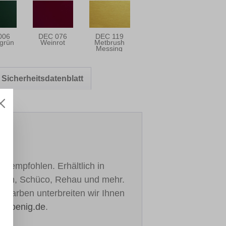
006
DEC 076
DEC 119
grün
Weinrot
Metbrush
Messing
Sicherheitsdatenblatt
h empfohlen. Erhältlich in
ealan, Schüco, Rehau und mehr.
re Farben unterbreiten wir Ihnen
h-koenig.de
.