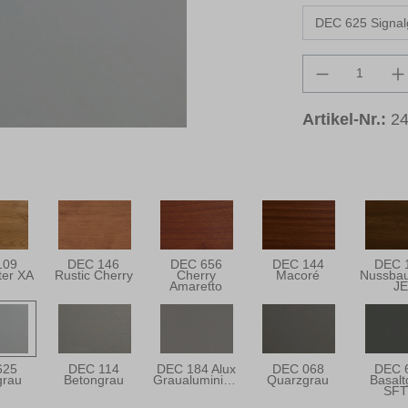
Produkt An
Artikel-Nr.:
2
109
DEC 146
DEC 656
DEC 144
DEC 
ter XA
Rustic Cherry
Cherry
Macoré
Nussbau
Amaretto
JE
625
DEC 114
DEC 184 Alux
DEC 068
DEC 
grau
Betongrau
Graualuminium
Quarzgrau
Basalt
SF