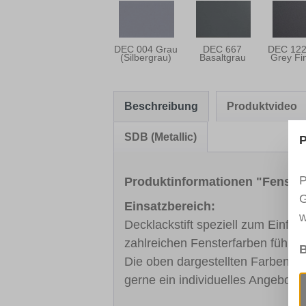
DEC 004 Grau
DEC 667
DEC 122
(Silbergrau)
Basaltgrau
Grey Fi
Beschreibung
Produktvideo
SDB (Metallic)
P
P
Produktinformationen "Fenst
G
Einsatzbereich:
w
Decklackstift speziell zum Einfä
zahlreichen Fensterfarben führe
B
Die oben dargestellten Farben sin
gerne ein individuelles Angebot.