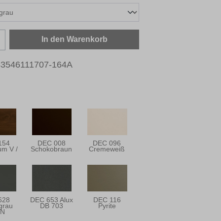
zahl: Gib den gewünschten Wert ein oder b
In den Warenkorb
43546111707-164A
154
DEC 008
DEC 096
m V /
Schokobraun
Cremeweiß
628
DEC 653 Alux
DEC 116
grau
DB 703
Pyrite
TN