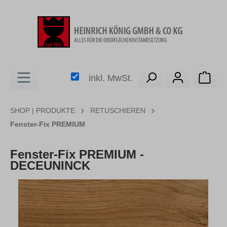
alt springen
Ware
inkl. MwSt.
SHOP | PRODUKTE
RETUSCHIEREN
Fenster-Fix PREMIUM
Fenster-Fix PREMIUM -
DECEUNINCK
Bildergalerie überspringen