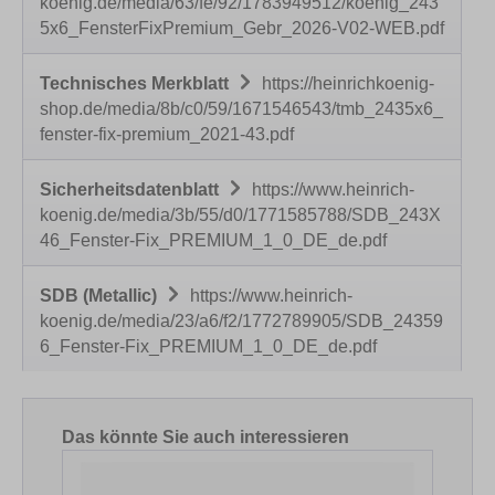
koenig.de/media/63/fe/92/1783949512/koenig_243
5x6_FensterFixPremium_Gebr_2026-V02-WEB.pdf
Technisches Merkblatt
https://heinrichkoenig-
shop.de/media/8b/c0/59/1671546543/tmb_2435x6_
fenster-fix-premium_2021-43.pdf
Sicherheitsdatenblatt
https://www.heinrich-
koenig.de/media/3b/55/d0/1771585788/SDB_243X
46_Fenster-Fix_PREMIUM_1_0_DE_de.pdf
SDB (Metallic)
https://www.heinrich-
koenig.de/media/23/a6/f2/1772789905/SDB_24359
6_Fenster-Fix_PREMIUM_1_0_DE_de.pdf
Produktgalerie überspringen
Das könnte Sie auch interessieren