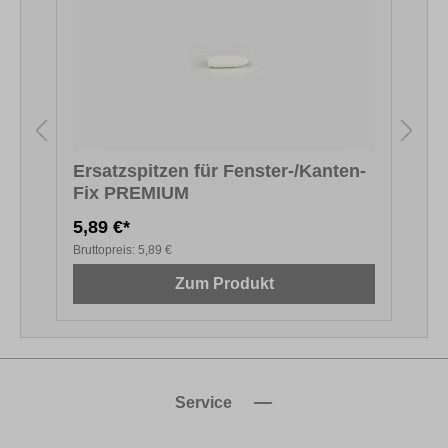
Ersatzspitzen für Fenster-/Kanten-
Fix PREMIUM
F
5,89 €*
5
Bruttopreis:
5,89 €
B
Zum Produkt
Service