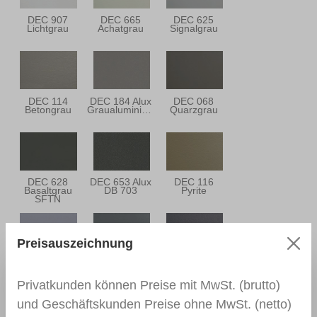
DEC 907
DEC 665
DEC 625
Lichtgrau
Achatgrau
Signalgrau
DEC 114
DEC 184 Alux
DEC 068
Betongrau
Graualuminium
Quarzgrau
DEC 628
DEC 653 Alux
DEC 116
Basaltgrau
DB 703
Pyrite
SFTN
Preisauszeichnung
DEC 004 Grau
DEC 667
DEC 122 Slate
(Silbergrau)
Basaltgrau
Grey Finesse
Privatkunden können Preise mit MwSt. (brutto)
und Geschäftskunden Preise ohne MwSt. (netto)