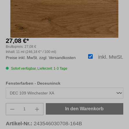
27,08 €*
Bruttopreis:
27,08 €
Inhalt:
11 ml
(246,18 €* / 100 ml)
inkl. MwSt.
Preise inkl. MwSt. zzgl. Versandkosten
Sofort verfügbar, Lieferzeit: 1-3 Tage
auswählen
Fensterfarben - Deceuninck
Produkt Anzahl: Gib den gewünschten Wert e
In den Warenkorb
Artikel-Nr.:
243546030708-164B