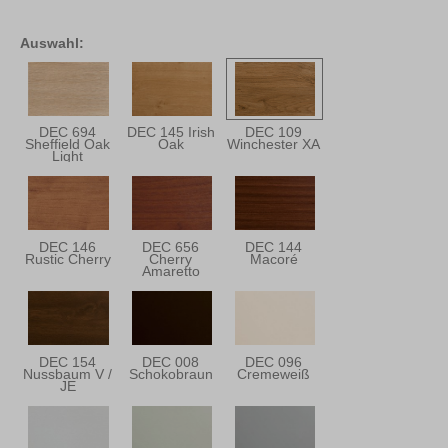
Auswahl:
DEC 694
DEC 145 Irish
DEC 109
Sheffield Oak
Oak
Winchester XA
Light
DEC 146
DEC 656
DEC 144
Rustic Cherry
Cherry
Macoré
Amaretto
DEC 154
DEC 008
DEC 096
Nussbaum V /
Schokobraun
Cremeweiß
JE