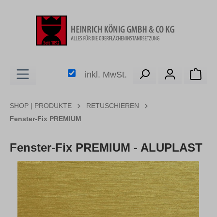
alt springen
Ware
inkl. MwSt.
SHOP | PRODUKTE
RETUSCHIEREN
Fenster-Fix PREMIUM
Fenster-Fix PREMIUM - ALUPLAST
Bildergalerie überspringen