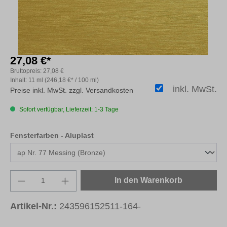
27,08 €*
Bruttopreis:
27,08 €
Inhalt:
11 ml
(246,18 €* / 100 ml)
inkl. MwSt.
Preise inkl. MwSt. zzgl. Versandkosten
Sofort verfügbar, Lieferzeit: 1-3 Tage
auswählen
Fensterfarben - Aluplast
Produkt Anzahl: Gib den gewünschten Wert e
In den Warenkorb
Artikel-Nr.:
243596152511-164-