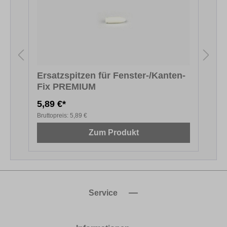
Ersatzspitzen für Fenster-/Kanten-
Fix PREMIUM
F
5,89 €*
5
Bruttopreis:
5,89 €
B
Zum Produkt
Service