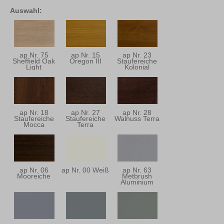
Auswahl:
ap Nr. 75
ap Nr. 15
ap Nr. 23
Sheffield Oak
Oregon III
Staufereiche
Light
Kolonial
ap Nr. 18
ap Nr. 27
ap Nr. 28
Staufereiche
Staufereiche
Walnuss Terra
Mocca
Terra
ap Nr. 06
ap Nr. 00 Weiß
ap Nr. 63
Mooreiche
Metbrush
Aluminium