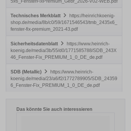
5x6_FensterFixPremium_Gebr_2026-V02-WEB.pdf
Technisches Merkblatt
https://heinrichkoenig-
shop.de/media/8b/c0/59/1671546543/tmb_2435x6_
fenster-fix-premium_2021-43.pdf
Sicherheitsdatenblatt
https://www.heinrich-
koenig.de/media/3b/55/d0/1771585788/SDB_243X
46_Fenster-Fix_PREMIUM_1_0_DE_de.pdf
SDB (Metallic)
https://www.heinrich-
koenig.de/media/23/a6/f2/1772789905/SDB_24359
6_Fenster-Fix_PREMIUM_1_0_DE_de.pdf
Produktgalerie überspringen
Das könnte Sie auch interessieren