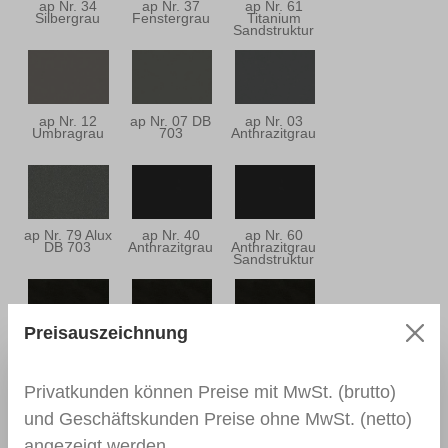
ap Nr. 34
ap Nr. 37
ap Nr. 61
Silbergrau
Fenstergrau
Titanium
Sandstruktur
ap Nr. 12
ap Nr. 07 DB
ap Nr. 03
Umbragrau
703
Anthrazitgrau
ap Nr. 79 Alux
ap Nr. 40
ap Nr. 60
DB 703
Anthrazitgrau
Anthrazitgrau
Sandstruktur
Preisauszeichnung
ap Nr. 25
ap Nr. 33
ap Nr. 26
Schwarzbraun
Schwarzbraun
Schwarzbraun
Privatkunden können Preise mit MwSt. (brutto)
und Geschäftskunden Preise ohne MwSt. (netto)
angezeigt werden.