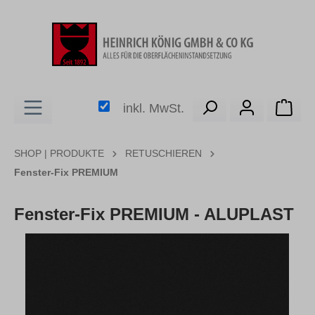
alt springen
Ware
inkl. MwSt.
SHOP | PRODUKTE
RETUSCHIEREN
Fenster-Fix PREMIUM
Fenster-Fix PREMIUM - ALUPLAST
Bildergalerie überspringen