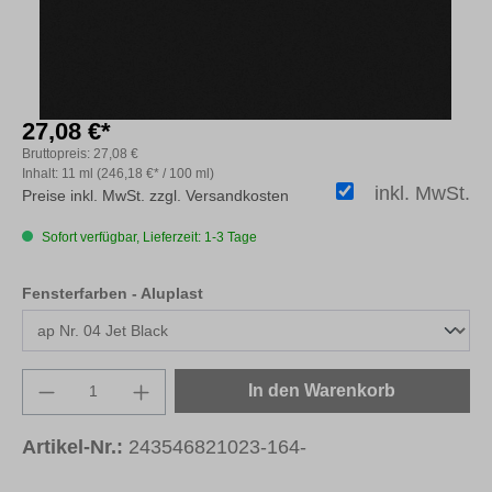
27,08 €*
Bruttopreis:
27,08 €
Inhalt:
11 ml
(246,18 €* / 100 ml)
inkl. MwSt.
Preise inkl. MwSt. zzgl. Versandkosten
Sofort verfügbar, Lieferzeit: 1-3 Tage
auswählen
Fensterfarben - Aluplast
Produkt Anzahl: Gib den gewünschten Wert e
In den Warenkorb
Artikel-Nr.:
243546821023-164-