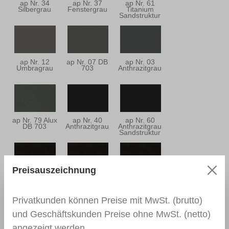
ap Nr. 34
ap Nr. 37
ap Nr. 61
Silbergrau
Fenstergrau
Titanium
Sandstruktur
ap Nr. 12
ap Nr. 07 DB
ap Nr. 03
Umbragrau
703
Anthrazitgrau
ap Nr. 79 Alux
ap Nr. 40
ap Nr. 60
DB 703
Anthrazitgrau
Anthrazitgrau
Sandstruktur
Preisauszeichnung
ap Nr. 25
ap Nr. 33
ap Nr. 26
Schwarzbraun
Schwarzbraun
Schwarzbraun
Privatkunden können Preise mit MwSt. (brutto)
und Geschäftskunden Preise ohne MwSt. (netto)
angezeigt werden.