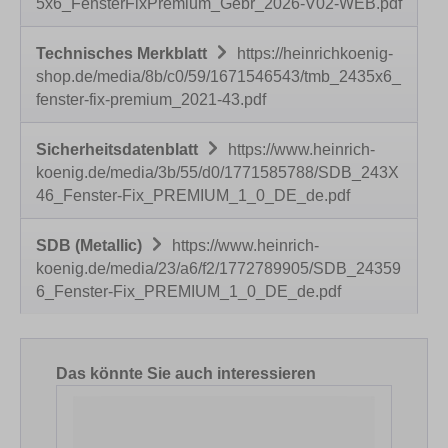
5x6_FensterFixPremium_Gebr_2026-V02-WEB.pdf
Technisches Merkblatt
https://heinrichkoenig-
shop.de/media/8b/c0/59/1671546543/tmb_2435x6_
fenster-fix-premium_2021-43.pdf
Sicherheitsdatenblatt
https://www.heinrich-
koenig.de/media/3b/55/d0/1771585788/SDB_243X
46_Fenster-Fix_PREMIUM_1_0_DE_de.pdf
SDB (Metallic)
https://www.heinrich-
koenig.de/media/23/a6/f2/1772789905/SDB_24359
6_Fenster-Fix_PREMIUM_1_0_DE_de.pdf
Produktgalerie überspringen
Das könnte Sie auch interessieren