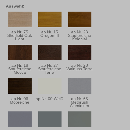
Auswahl:
ap Nr. 75
ap Nr. 15
ap Nr. 23
Sheffield Oak
Oregon III
Staufereiche
Light
Kolonial
ap Nr. 18
ap Nr. 27
ap Nr. 28
Staufereiche
Staufereiche
Walnuss Terra
Mocca
Terra
ap Nr. 06
ap Nr. 00 Weiß
ap Nr. 63
Mooreiche
Metbrush
Aluminium