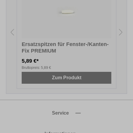
Ersatzspitzen für Fenster-/Kanten-
Fix PREMIUM
F
5,89 €*
5
Bruttopreis:
5,89 €
B
Zum Produkt
Service