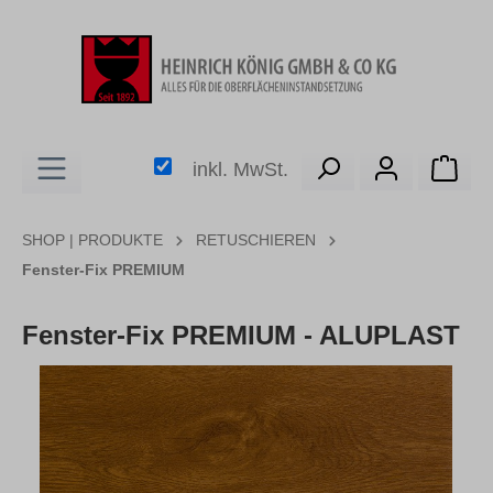
alt springen
Ware
inkl. MwSt.
SHOP | PRODUKTE
RETUSCHIEREN
Fenster-Fix PREMIUM
Fenster-Fix PREMIUM - ALUPLAST
Bildergalerie überspringen