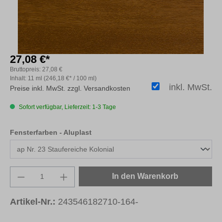
27,08 €*
Bruttopreis:
27,08 €
Inhalt:
11 ml
(246,18 €* / 100 ml)
inkl. MwSt.
Preise inkl. MwSt. zzgl. Versandkosten
Sofort verfügbar, Lieferzeit: 1-3 Tage
auswählen
Fensterfarben - Aluplast
Produkt Anzahl: Gib den gewünschten Wert e
In den Warenkorb
Artikel-Nr.:
243546182710-164-