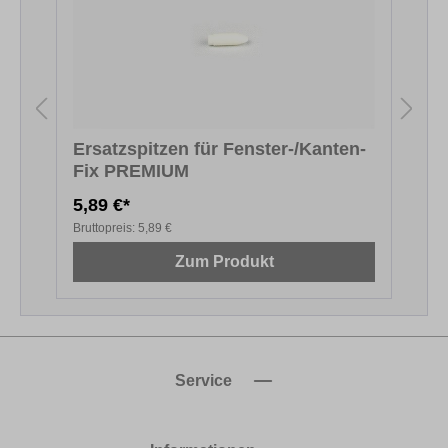
Ersatzspitzen für Fenster-/Kanten-
Fix PREMIUM
F
5,89 €*
5
Bruttopreis:
5,89 €
B
Zum Produkt
Service