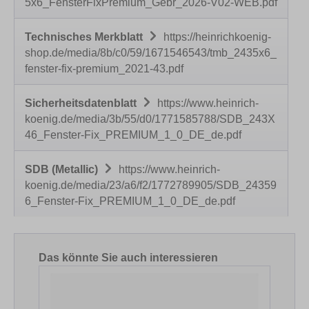
5x6_FensterFixPremium_Gebr_2026-V02-WEB.pdf
Technisches Merkblatt
https://heinrichkoenig-
shop.de/media/8b/c0/59/1671546543/tmb_2435x6_
fenster-fix-premium_2021-43.pdf
Sicherheitsdatenblatt
https://www.heinrich-
koenig.de/media/3b/55/d0/1771585788/SDB_243X
46_Fenster-Fix_PREMIUM_1_0_DE_de.pdf
SDB (Metallic)
https://www.heinrich-
koenig.de/media/23/a6/f2/1772789905/SDB_24359
6_Fenster-Fix_PREMIUM_1_0_DE_de.pdf
Produktgalerie überspringen
Das könnte Sie auch interessieren