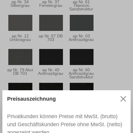
ap Nr. 34
ap Nr. 37
ap Nr. 61
Silbergrau
Fenstergrau
Titanium
Sandstruktur
ap Nr. 12
ap Nr. 07 DB
ap Nr. 03
Umbragrau
703
Anthrazitgrau
ap Nr. 79 Alux
ap Nr. 40
ap Nr. 60
DB 703
Anthrazitgrau
Anthrazitgrau
Sandstruktur
Preisauszeichnung
ap Nr. 25
ap Nr. 33
ap Nr. 26
Schwarzbraun
Schwarzbraun
Schwarzbraun
Privatkunden können Preise mit MwSt. (brutto)
und Geschäftskunden Preise ohne MwSt. (netto)
angezeigt werden.