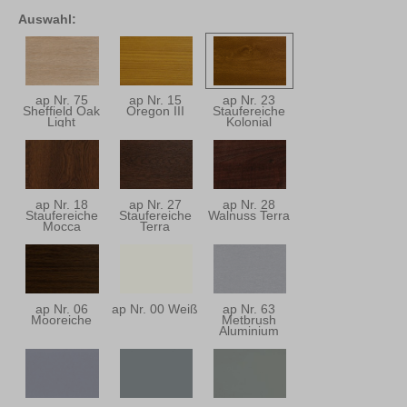
Auswahl:
ap Nr. 75
ap Nr. 15
ap Nr. 23
Sheffield Oak
Oregon III
Staufereiche
Light
Kolonial
ap Nr. 18
ap Nr. 27
ap Nr. 28
Staufereiche
Staufereiche
Walnuss Terra
Mocca
Terra
ap Nr. 06
ap Nr. 00 Weiß
ap Nr. 63
Mooreiche
Metbrush
Aluminium