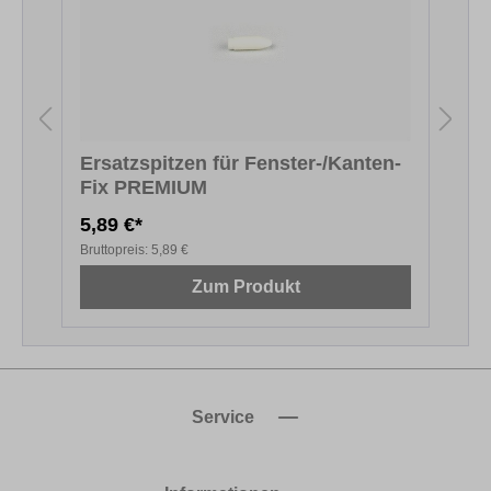
Ersatzspitzen für Fenster-/Kanten-
Fix PREMIUM
F
5,89 €*
5
Bruttopreis:
5,89 €
B
Zum Produkt
Service