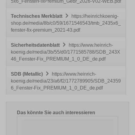
5x6_FensterFixPremium_Gebr_2026-V02-WEB.pdf
Technisches Merkblatt
https://heinrichkoenig-
shop.de/media/8b/c0/59/1671546543/tmb_2435x6_
fenster-fix-premium_2021-43.pdf
Sicherheitsdatenblatt
https://www.heinrich-
koenig.de/media/3b/55/d0/1771585788/SDB_243X
46_Fenster-Fix_PREMIUM_1_0_DE_de.pdf
SDB (Metallic)
https://www.heinrich-
koenig.de/media/23/a6/f2/1772789905/SDB_24359
6_Fenster-Fix_PREMIUM_1_0_DE_de.pdf
Produktgalerie überspringen
Das könnte Sie auch interessieren