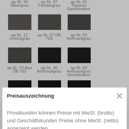
ap Nr. 34
ap Nr. 37
ap Nr. 61
Silbergrau
Fenstergrau
Titanium
Sandstruktur
ap Nr. 12
ap Nr. 07 DB
ap Nr. 03
Umbragrau
703
Anthrazitgrau
ap Nr. 79 Alux
ap Nr. 40
ap Nr. 60
DB 703
Anthrazitgrau
Anthrazitgrau
Sandstruktur
Preisauszeichnung
ap Nr. 25
ap Nr. 33
ap Nr. 26
Schwarzbraun
Schwarzbraun
Schwarzbraun
Privatkunden können Preise mit MwSt. (brutto)
und Geschäftskunden Preise ohne MwSt. (netto)
angezeigt werden.