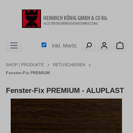
alt springen
Ware
inkl. MwSt.
SHOP | PRODUKTE
RETUSCHIEREN
Fenster-Fix PREMIUM
Fenster-Fix PREMIUM - ALUPLAST
Bildergalerie überspringen