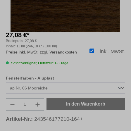
27,08 €*
Bruttopreis:
27,08 €
Inhalt:
11 ml
(246,18 €* / 100 ml)
inkl. MwSt.
Preise inkl. MwSt. zzgl. Versandkosten
Sofort verfügbar, Lieferzeit: 1-3 Tage
auswählen
Fensterfarben - Aluplast
Produkt Anzahl: Gib den gewünschten Wert e
In den Warenkorb
Artikel-Nr.:
243546177210-164+