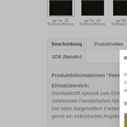
ap Nr. 25
ap Nr. 33
ap Nr.
Schwarzbraun
Schwarzbraun
Schwarz
Beschreibung
Produktvideo
SDB (Metallic)
P
P
Produktinformationen "Fenst
G
Einsatzbereich:
w
Decklackstift speziell zum Einfä
zahlreichen Fensterfarben führe
B
Die oben dargestellten Farben sin
gerne ein individuelles Angebot.