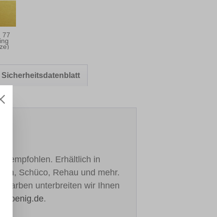
. 77
ing
ze)
Sicherheitsdatenblatt
h empfohlen. Erhältlich in
ealan, Schüco, Rehau und mehr.
re Farben unterbreiten wir Ihnen
h-koenig.de
.