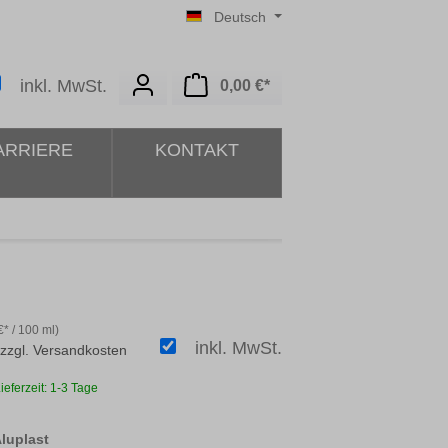
Deutsch
Warenkorb enthält 0 Posit
inkl. MwSt.
0,00 €*
ARRIERE
KONTAKT
* / 100 ml)
inkl. MwSt.
 zzgl. Versandkosten
ieferzeit: 1-3 Tage
auswählen
Aluplast