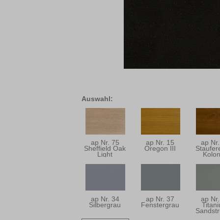
Auswahl:
ap Nr. 75
ap Nr. 15
ap Nr.
Sheffield Oak
Oregon III
Staufer
Light
Kolon
ap Nr. 34
ap Nr. 37
ap Nr.
Silbergrau
Fenstergrau
Titan
Sandstr