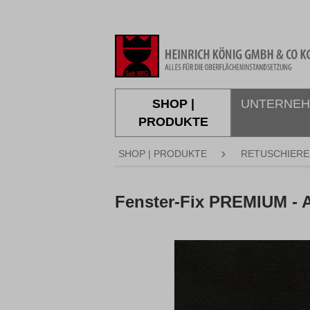
springen
Zur Hauptnavigation springen
SHOP |
UNTERNE
PRODUKTE
SHOP | PRODUKTE
RETUSCHIERE
Fenster-Fix PREMIUM -
Bildergalerie überspringen