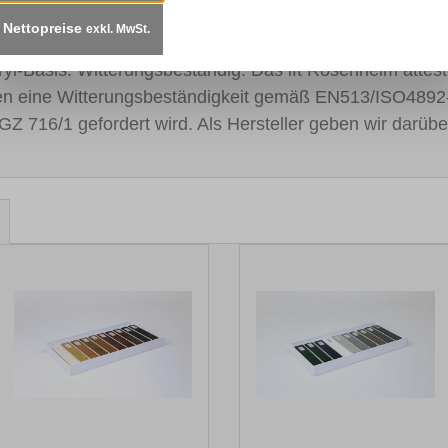
Nettopreise
exkl. MwSt.
t sorgen für einen kontinuierlichen Lackfluss. Schnelltro
cryl-Basis. Witterungsbeständig: Das ift Rosenheim atte
en eine Witterungsbeständigkeit gemäß EN513/ISO4892
GZ 716/1 gefordert wird. Als Hersteller geben wir darübe