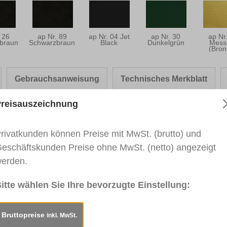
 26
ap Nr. 89
ap Nr. 04 Jet
ap Nr. 30
ap Nr
braun
Schwarzbraun
Black
Dunkelgrün
Mess
(Bron
Gebrauchsanweisung
Technisches Merkblatt
reisauszeichnung
rivatkunden können Preise mit MwSt. (brutto) und
er-Fix PREMIUM - ALUPLAST"
eschäftskunden Preise ohne MwSt. (netto) angezeigt
erden.
rben von Gehrungsnuten. Für den Innen- und Außenbereic
nder Hersteller wie bspw. Renolit, Cova, Hornschuch, G
itte wählen Sie Ihre bevorzugte Einstellung:
d sofort lagernd und als Einzelstift verfügbar. Für weite
 Schicken Sie uns dazu Ihre Anfrage an:
vertrieb@heinric
Bruttopreise
inkl. MwSt.