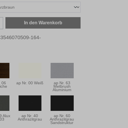
zahl: Gib den gewünschten Wert ein oder b
In den Warenkorb
3546070509-164-
. 06
ap Nr. 00 Weiß
ap Nr. 63
iche
Metbrush
Aluminium
9 Alux
ap Nr. 40
ap Nr. 60
03
Anthrazitgrau
Anthrazitgrau
Sandstruktur